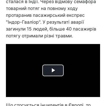
сталася в Індії. Через відмову семафора
товарний потяг на повному ходу
протаранив пасажирський експрес
"Індор-Гваліор". У результаті аварії
загинули 15 людей, більше 40 пасажирів
потягу отримали різні травми.
Play
Video
Що стосується інцидентів в Європі, то