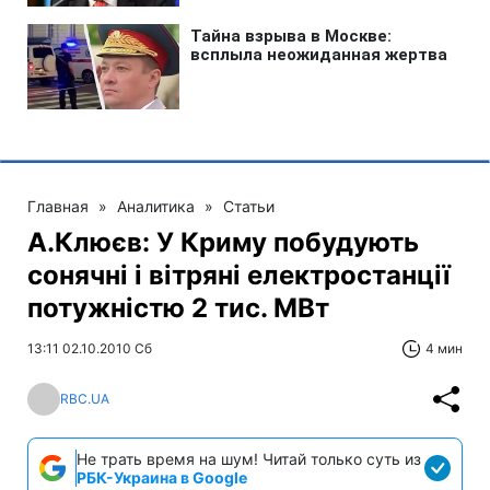
Главная
»
Аналитика
»
Статьи
А.Клюєв: У Криму побудують
сонячні і вітряні електростанції
потужністю 2 тис. МВт
13:11 02.10.2010 Сб
4 мин
RBC.UA
Не трать время на шум! Читай только суть из
РБК-Украина в Google