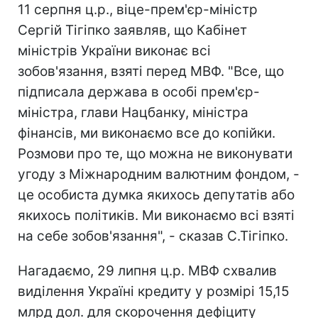
11 серпня ц.р., віце-прем'єр-міністр
Сергій Тігіпко заявляв, що Кабінет
міністрів України виконає всі
зобов'язання, взяті перед МВФ. "Все, що
підписала держава в особі прем'єр-
міністра, глави Нацбанку, міністра
фінансів, ми виконаємо все до копійки.
Розмови про те, що можна не виконувати
угоду з Міжнародним валютним фондом, -
це особиста думка якихось депутатів або
якихось політиків. Ми виконаємо всі взяті
на себе зобов'язання", - сказав С.Тігіпко.
Нагадаємо, 29 липня ц.р. МВФ схвалив
виділення Україні кредиту у розмірі 15,15
млрд дол. для скорочення дефіциту