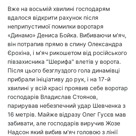
Вже на восьмій хвилині господарям
вдалося відкрити рахунок після
неприпустимої помилки воротаря
«Динамо» Дениса Бойка. Вибиваючи м'яч,
він потрапив прямо в спину Олександра
Єрохіна, і м'яч рикошетом від російського
півзахисника "Шерифа" влетів у ворота.
Після цього безглуздого гола динамівці
прибрали ініціативу до рук, і на 17-й
хвилині у всій красі проявив себе воротар
господарів Владислав Стоянов,
парирував небезпечний удар Шевченка з
16 метрів. Майже відразу Олег Гусєв мав
забивати, але господарів виручив Жозе
Надсон який вибив м'яч головою з лінії