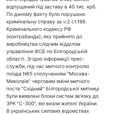
відпущений під заставу в 40 тис. крб.
По даному факту було порушено
кримінальну справу за ч.2 ст.188
Кримінального кодексу РФ
(контрабанда), яку прийнято до
виробництва слідчим відділом
управління ФСБ по Білгородській
області. Згідно інформації прес-
служби, під час митного контролю
поїзда N65 сполученням "Москва-
Миколаїв" черговим зміни митного
поста "Східний" Білгородської митниці
були виявлені блоки систем зв'язку до
ЗРК "С-300", які везли жителі України.
В українських силових відомствах