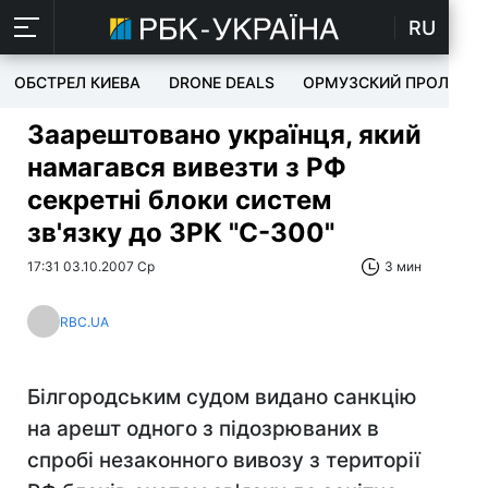
RU
ОБСТРЕЛ КИЕВА
DRONE DEALS
ОРМУЗСКИЙ ПРОЛИВ
Заарештовано українця, який
намагався вивезти з РФ
секретні блоки систем
зв'язку до ЗРК "С-300"
17:31 03.10.2007 Ср
3 мин
RBC.UA
Білгородським судом видано санкцію
на арешт одного з підозрюваних в
спробі незаконного вивозу з території