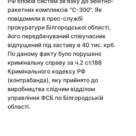
РФ блоків систем зв'язку до зенітно-
ракетних комплексів "С-300". Як
повідомили в прес-службі
прокуратури Білгородської області,
його передбачуваний співучасник
відпущений під заставу в 40 тис. крб.
По даному факту було порушено
кримінальну справу за ч.2 ст.188
Кримінального кодексу РФ
(контрабанда), яку прийнято до
виробництва слідчим відділом
управління ФСБ по Білгородській
області.