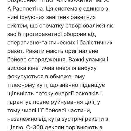
розробник - НВО "Алмаз-Антей" ім. А.
А.Расплетіна. Ця система є єдиною з
нині існуючих зенітних ракетних
систем, що спочатку створювалися як
засіб протиракетної оборони від
оперативно-тактических і балістичних
ракет. Ракети мають оригінальне
бойове спорядження. Важкі уламки і
висока кінетична енергія вибуху
фокусуються в обмеженому
тілесному кутi, що значно підвищує
щільність потоку енергії осколків і
гарантує повне руйнування цiлi, у
тому числі і її бойової частини,
незалежно від кута зустрічі ракети з
цiллю. С-300 деколи порівнюють з