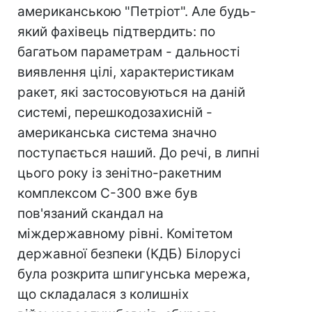
американською "Петріот". Але будь-
який фахівець підтвердить: по
багатьом параметрам - дальності
виявлення цiлi, характеристикам
ракет, які застосовуються на даній
системі, перешкодозахисній -
американська система значно
поступається наший. До речі, в липні
цього року із зенітно-ракетним
комплексом С-300 вже був
пов'язаний скандал на
міждержавному рівні. Комітетом
державної безпеки (КДБ) Білорусі
була розкрита шпигунська мережа,
що складалася з колишніх