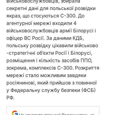
військовослужбовців, збирала
секретні дані для польської розвідки
якраз, що стосуються С-300. До
агентурної мережi входили 4
військовослужбовців армії Білорусі і
офіцер ВС Росії. За даними КДБ,
польську розвідку цікавили військово
-стратегічні об'єкти Росії і Білорусі,
розміщення і кількість засобів ППО,
зокрема, комплексів С-300. Розкриття
мережі стало можливим завдяки
росіянинові, який прийшов з повинної
у Федеральну службу безпеки (ФCБ)
РФ.