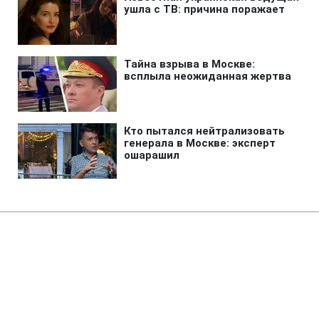
Главная
»
Аналитика
»
Статьи
На вихідних в Україні очікується
похолодання
17:46 18.03.2011 Пт
2 мин