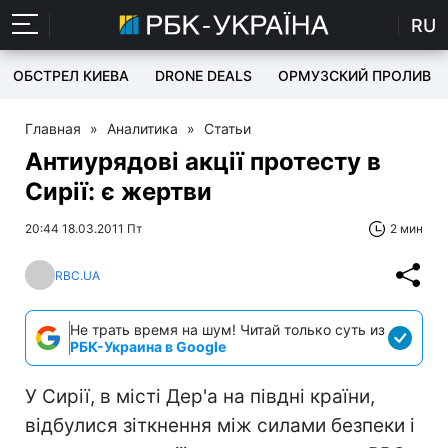
RU
ОБСТРЕЛ КИЕВА
DRONE DEALS
ОРМУЗСКИЙ ПРОЛИВ
Главная
»
Аналитика
»
Статьи
Антиурядові акції протесту в
Сирії: є жертви
20:44 18.03.2011 Пт
2 мин
RBC.UA
Не трать время на шум! Читай только суть из
РБК-Украина в Google
У Сирії, в місті Дер'а на півдні країни,
відбулися зіткнення між силами безпеки і