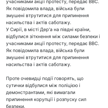
учасниками акції протесту, передає ВВС.
Як повідомила влада, війська були
змушені втрутитися для припинення
насильства і актів саботажу.
У Сирії, в місті Дер'а на півдні країни,
відбулися зіткнення між силами безпеки і
учасниками акції протесту, передає ВВС.
Як повідомила влада, війська були
змушені втрутитися для припинення
насильства і актів саботажу.
Проте очевидці події говорять, що
сутички відбулися між поліцією і
демонстрантами, які вимагали
припинення корупції і розпуску сил
безпеки.