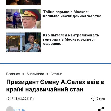
Главная
»
Аналитика
»
Статьи
Президент Ємену А.Салех ввів в
країні надзвичайний стан
19:17 18.03.2011 Пт
2 мин
RBC.UA