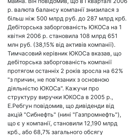
майна. Він повідомив, що в I кварталі 2006
р. валюта балансу компанії знизилася з
більш ніж 500 млрд руб. до 287 млрд крб.
Дебіторська заборгованість ЮКОСа на 1
квітня 2006 р. становила 108 млрд 651
млн руб. (38,15% від активів компанії).
Тимчасовий керівник ЮКОСа вказав, що
дебіторська заборгованість компанії
протягом останніх 2 років зросла на 62%
"з причин, не пов'язаних з основною
діяльністю ЮКОСа". Кажучи про
структуру виручки ЮКОСа в 2005 р.,
Е.Ребгун повідомив, що дивіденди від
акцій "Сибнефть" (нині "Газпромнефть"),
що є у компанії, становили 12,190 млрд
крб., або 68,7% загального обсягу