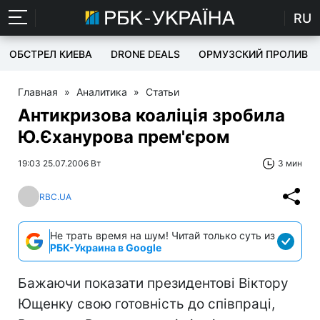
RU
ОБСТРЕЛ КИЕВА
DRONE DEALS
ОРМУЗСКИЙ ПРОЛИВ
Главная
»
Аналитика
»
Статьи
Антикризова коаліція зробила
Ю.Єханурова прем'єром
19:03 25.07.2006 Вт
3 мин
RBC.UA
Не трать время на шум! Читай только суть из
РБК-Украина в Google
Бажаючи показати президентові Віктору
Ющенку свою готовність до співпраці,