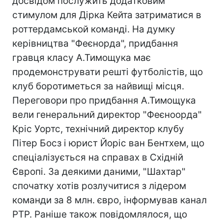
досвідом послужить додатковим
стимулом для Дірка Кейта затриматися в
роттердамськой команді. На думку
керівництва "Феєнорда", придбання
гравця класу А.Тимощука має
продемонструвати решті футболістів, що
клуб боротиметься за найвищі місця.
Переговори про придбання А.Тимощука
вели генеральний директор "Феєноорда"
Кріс Уортс, технічний директор клубу
Пітер Босз і юрист Йоріс ван Бентхем, що
спеціалізується на справах в Східній
Європі. За деякими даними, "Шахтар"
спочатку хотів розлучитися з лідером
команди за 8 млн. євро, інформував канал
РТР. Раніше також повідомлялося, що