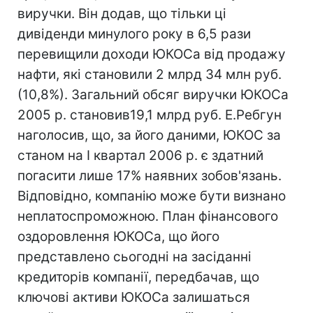
виручки. Він додав, що тільки ці
дивіденди минулого року в 6,5 рази
перевищили доходи ЮКОСа від продажу
нафти, які становили 2 млрд 34 млн руб.
(10,8%). Загальний обсяг виручки ЮКОСа
2005 р. становив19,1 млрд руб. Е.Ребгун
наголосив, що, за його даними, ЮКОС за
станом на I квартал 2006 р. є здатний
погасити лише 17% наявних зобов'язань.
Відповідно, компанію може бути визнано
неплатоспроможною. План фінансового
оздоровлення ЮКОСа, що його
представлено сьогодні на засіданні
кредиторів компанії, передбачав, що
ключові активи ЮКОСа залишаться