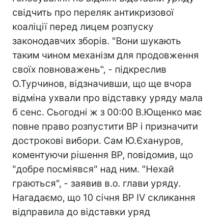
свідчить про переляк антикризової
коаліції перед лицем розпуску
законодавчих зборів. "Вони шукають
таким чином механізм для продовження
своїх повноважень", - підкреслив
О.Турчинов, відзначивши, що ще вчора
відміна ухвали про відставку уряду мала
б сенс. Сьогодні ж з 00:00 В.Ющенко має
повне право розпустити ВР і призначити
дострокові вибори. Сам Ю.Єхануров,
коментуючи рішення ВР, повідомив, що
"добре посміявся" над ним. "Нехай
граються", - заявив в.о. глави уряду.
Нагадаємо, що 10 січня ВР IV скликання
відправила до відставки уряд