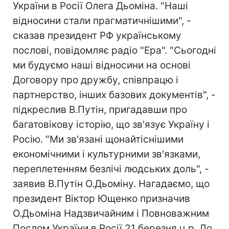
України в Росії Олега Дьоміна. "Наші
відносини стали прагматичнішими", -
сказав президент РФ українському
послові, повідомляє радіо "Ера". "Сьогодні
ми будуємо наші відносини на основі
Договору про дружбу, співпрацю і
партнерство, інших базових документів", -
підкреслив В.Путін, пригадавши про
багатовікову історію, що зв'язує Україну і
Росію. "Ми зв'язані щонайтіснішими
економічними і культурними зв'язками,
переплетенням безлічі людських доль", -
заявив В.Путін О.Дьоміну. Нагадаємо, що
президент Віктор Ющенко призначив
О.Дьоміна Надзвичайним і Повноважним
Послом України в Росії 21 березня ц.р. До