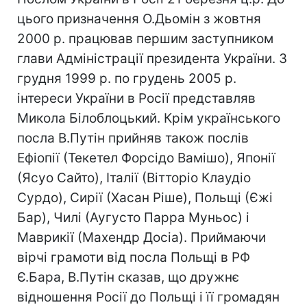
цього призначення О.Дьомін з жовтня
2000 р. працював першим заступником
глави Адміністрації президента України. З
грудня 1999 р. по грудень 2005 р.
інтереси України в Росії представляв
Микола Білоблоцький. Крім українського
посла В.Путін прийняв також послів
Ефіопії (Текетел Форсідо Вамішо), Японії
(Ясуо Сайто), Італії (Вітторіо Клаудіо
Сурдо), Сирії (Хасан Ріше), Польщі (Єжі
Бар), Чилі (Аугусто Парра Муньос) і
Маврикії (Махендр Досіа). Приймаючи
вірчі грамоти від посла Польщі в РФ
Є.Бара, В.Путін сказав, що дружнє
відношення Росії до Польщі і її громадян