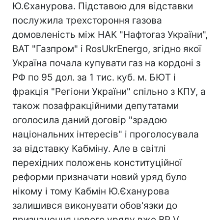
Ю.Єханурова. Підставою для відставки
послужила трехстороння газова
домовленість між НАК "Нафтогаз України",
ВАТ "Газпром" і RosUkrEnergo, згідно якої
Україна почала купувати газ на кордоні з
РФ по 95 дол. за 1 тис. куб. м. БЮТ і
фракція "Регіони України" спільно з КПУ, а
також позафракційними депутатами
оголосила даний договір "зрадою
національних інтересів" і проголосувала
за відставку Кабміну. Але в світлі
перехідних положень конституційної
реформи призначати новий уряд було
нікому і тому Кабмін Ю.Єханурова
залишився виконувати обов'язки до
призначення нового уряду вже ВР V