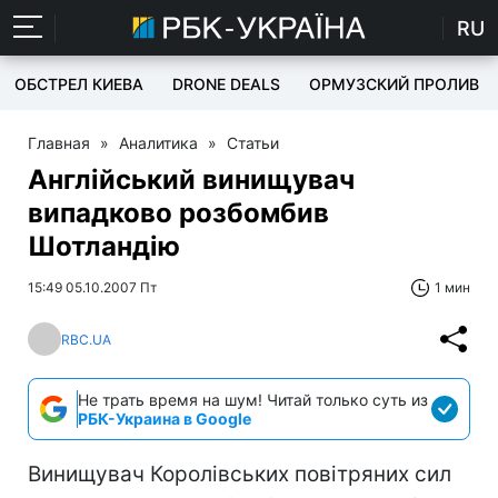
RU
ОБСТРЕЛ КИЕВА
DRONE DEALS
ОРМУЗСКИЙ ПРОЛИВ
Главная
»
Аналитика
»
Статьи
Англійський винищувач
випадково розбомбив
Шотландію
15:49 05.10.2007 Пт
1 мин
RBC.UA
Не трать время на шум! Читай только суть из
РБК-Украина в Google
Винищувач Королівських повітряних сил