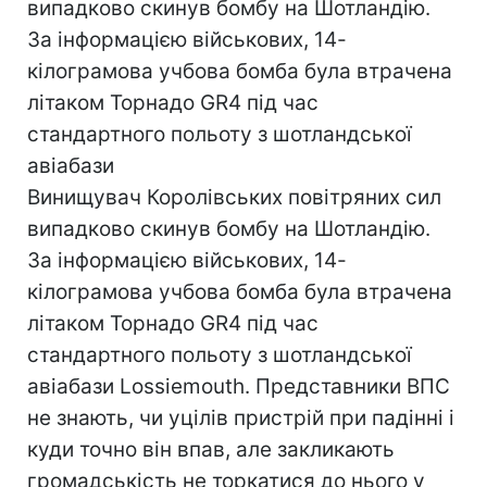
випадково скинув бомбу на Шотландію.
За інформацією військових, 14-
кілограмова учбова бомба була втрачена
літаком Торнадо GR4 під час
стандартного польоту з шотландської
авіабази
Винищувач Королівських повітряних сил
випадково скинув бомбу на Шотландію.
За інформацією військових, 14-
кілограмова учбова бомба була втрачена
літаком Торнадо GR4 під час
стандартного польоту з шотландської
авіабази Lossiemouth. Представники ВПС
не знають, чи уцілів пристрій при падінні і
куди точно він впав, але закликають
громадськість не торкатися до нього у