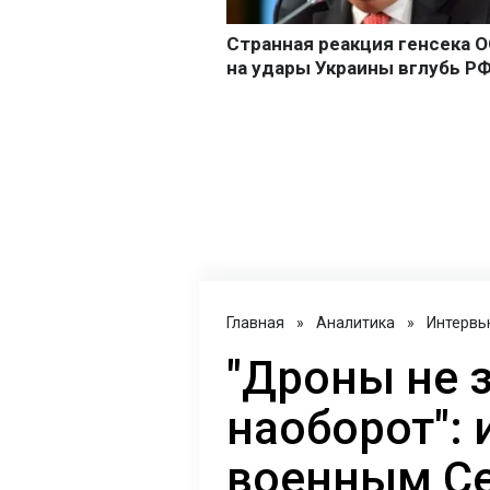
Главная
»
Аналитика
»
Интервь
"Дроны не 
наоборот": 
военным С