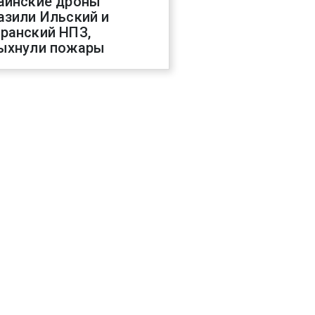
аинские дроны
азили Ильский и
ранский НПЗ,
ыхнули пожары