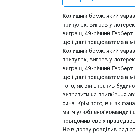
Колишній бомж, який зараз
притулок, виграв у лотере
виграш, 49-річний Герберт
що і далі працюватиме в мі
Колишній бомж, який зараз
притулок, виграв у лотере
виграш, 49-річний Герберт
що і далі працюватиме в мі
того, як він втратив будино
витратити на придбання ав
сина. Крім того, він як фан
матч улюбленої команди і 
повідомив своїх працедавц
Не відразу розділив радіст