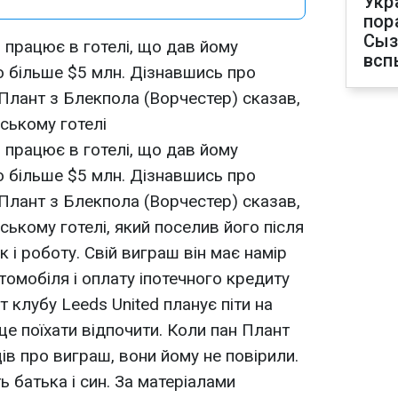
Укр
пор
Сыз
 працює в готелі, що дав йому
всп
ю більше $5 млн. Дізнавшись про
 Плант з Блекпола (Ворчестер) сказав,
ському готелі
 працює в готелі, що дав йому
ю більше $5 млн. Дізнавшись про
 Плант з Блекпола (Ворчестер) сказав,
ському готелі, який поселив його після
к і роботу. Свій виграш він має намір
томобіля і оплату іпотечного кредиту
ат клубу Leeds United планує піти на
ще поїхати відпочити. Коли пан Плант
ів про виграш, вони йому не повірили.
ь батька і син. За матеріалами