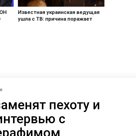
ю
заменят пехоту и
интервью с
ерафимом