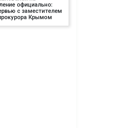
ление официально:
ервью с заместителем
прокурора Крымом