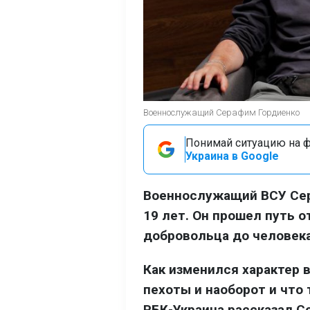
Военнослужащий Серафим Гордиенко
Понимай ситуацию на фр
Украина в Google
Военнослужащий ВСУ Сер
19 лет. Он прошел путь 
добровольца до человека
Как изменился характер 
пехоты и наоборот и что
РБК-Украина рассказал С