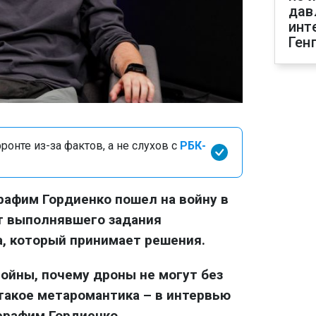
дав
инт
Ген
онте из-за фактов, а не слухов с
РБК-
афим Гордиенко пошел на войну в
от выполнявшего задания
, который принимает решения.
войны, почему дроны не могут без
 такое метаромантика – в интервью
ерафим Гордиенко.