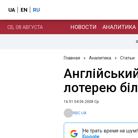
UA
EN
RU
НОВОСТИ
АНАЛИТИКА
СБ, 08 АВГУСТА
О
Главная
»
Аналитика
»
Статьи
Англійськи
лотерею бі
16:51 04.06.2008 Ср
RBC.UA
Не трать время на шум!
Google