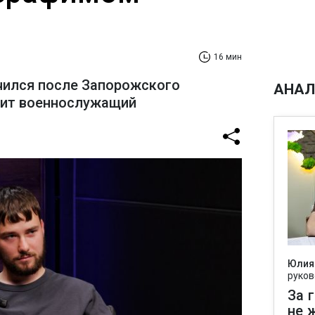
16 мин
чился после Запорожского
АНАЛ
рит военнослужащий
Юлия
руков
За 
не 