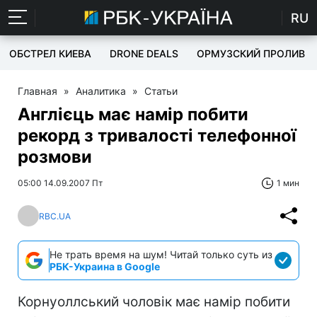
RU
ОБСТРЕЛ КИЕВА
DRONE DEALS
ОРМУЗСКИЙ ПРОЛИВ
Главная
»
Аналитика
»
Статьи
Англієць має намір побити
рекорд з тривалості телефонної
розмови
05:00 14.09.2007 Пт
1 мин
RBC.UA
Не трать время на шум! Читай только суть из
РБК-Украина в Google
Корнуоллський чоловік має намір побити