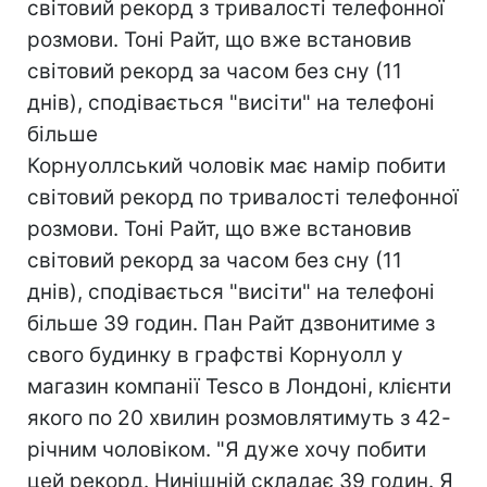
світовий рекорд з тривалості телефонної
розмови. Тоні Райт, що вже встановив
світовий рекорд за часом без сну (11
днів), сподівається "висіти" на телефоні
більше
Корнуоллський чоловік має намір побити
світовий рекорд по тривалості телефонної
розмови. Тоні Райт, що вже встановив
світовий рекорд за часом без сну (11
днів), сподівається "висіти" на телефоні
більше 39 годин. Пан Райт дзвонитиме з
свого будинку в графстві Корнуолл у
магазин компанії Tesco в Лондоні, клієнти
якого по 20 хвилин розмовлятимуть з 42-
річним чоловіком. "Я дуже хочу побити
цей рекорд. Нинішній складає 39 годин. Я