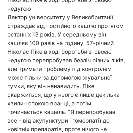
Ніколас Піке в ході боротьби зі своєю
недугою
Лектор університету у Великобританії
страждає від постійного кашлю протягом
останніх 13 років. У середньому він
кашляє 100 разів на годину. 57-річний
Ніколас Піке в ході боротьби зі своєю
недугою перепробував безліч різних ліків,
але тримати проблему під контролем
може тільки за допомогою жувальної
гумки, яку він ненавидить. Піке
скаржиться, що у нього є лише декілька
хвилин спокою вранці, а потім
починається кашель. "Я перепробував
все - від акупунктури і гомеопатії до
новітніх препаратів, проте нічого не