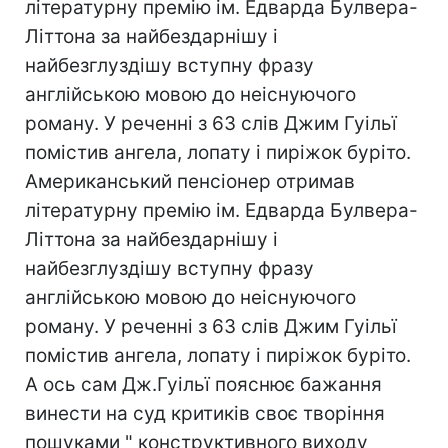
літературну премію ім. Едварда Булвера-
Літтона за найбездарнішу і
найбезглуздішу вступну фразу
англійською мовою до неіснуючого
роману. У реченні з 63 слів Джим Гуільї
помістив ангела, лопату і пиріжок буріто.
Американський пенсіонер отримав
літературну премію ім. Едварда Булвера-
Літтона за найбездарнішу і
найбезглуздішу вступну фразу
англійською мовою до неіснуючого
роману. У реченні з 63 слів Джим Гуільї
помістив ангела, лопату і пиріжок буріто.
А ось сам Дж.Гуільї пояснює бажання
винести на суд критиків своє творіння
пошуками " конструктивного виходу