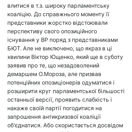
влитися в т.з. широку парламентську
коаліцію. До справжнього моменту її
представники жорстко відстоювали
перспективу свого опозиційного
існування у ВР поряд з представниками
БЮТ. Але не виключено, що якраз в ці
хвилини Віктор Ющенко, який ще в суботу
заявив про те, що незадоволений
демаршем О.Мороза, але призвав
потенційних опозиціонерів одуматися і
розширити круг парламентської більшості
останньої версії, проявить слабкість і
накаже своїй партії погодитися на
запрошення антикризової коаліції
об'єднатися. Або скористається досвідом