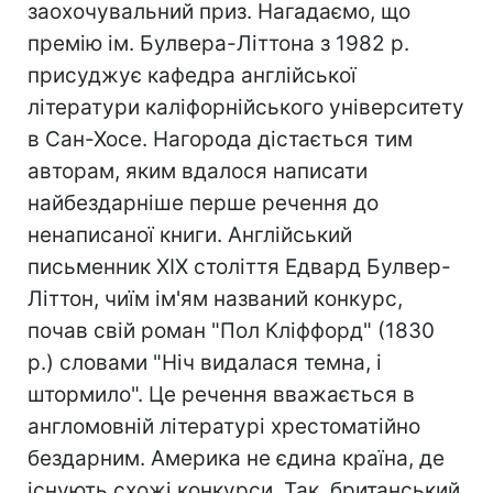
заохочувальний приз. Нагадаємо, що
премію ім. Булвера-Літтона з 1982 р.
присуджує кафедра англійської
літератури каліфорнійського університету
в Сан-Хосе. Нагорода дістається тим
авторам, яким вдалося написати
найбездарніше перше речення до
ненаписаної книги. Англійський
письменник XIX століття Едвард Булвер-
Літтон, чиїм ім'ям названий конкурс,
почав свій роман "Пол Кліффорд" (1830
р.) словами "Ніч видалася темна, і
штормило". Це речення вважається в
англомовній літературі хрестоматійно
бездарним. Америка не єдина країна, де
існують схожі конкурси. Так, британський