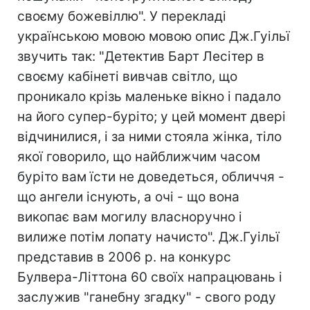
своєму божевіллю". У перекладі
українською мовою мовою опис Дж.Гуільї
звучить так: "Детектив Барт Лесітер в
своєму кабінеті вивчав світло, що
проникало крізь маленьке вікно і падало
на його супер-буріто; у цей момент двері
відчинилися, і за ними стояла жінка, тіло
якої говорило, що найближчим часом
буріто вам їсти не доведеться, обличчя -
що ангели існують, а очі - що вона
викопає вам могилу власноручно і
вилиже потім лопату начисто". Дж.Гуільї
представив в 2006 р. на конкурс
Булвера-Літтона 60 своїх напрацювань і
заслужив "ганебну згадку" - свого роду