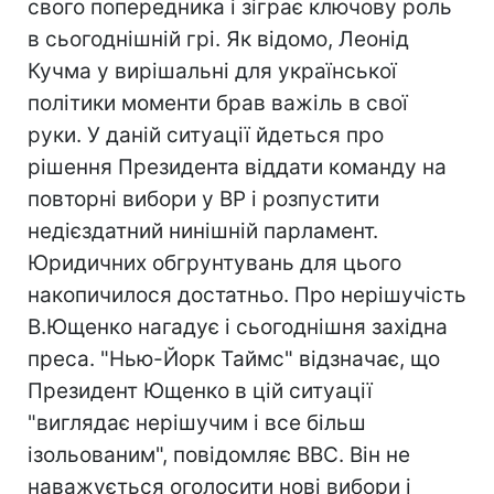
свого попередника і зіграє ключову роль
в сьогоднішній грі. Як відомо, Леонід
Кучма у вирішальні для української
політики моменти брав важіль в свої
руки. У даній ситуації йдеться про
рішення Президента віддати команду на
повторні вибори у ВР і розпустити
недієздатний нинішній парламент.
Юридичних обгрунтувань для цього
накопичилося достатньо. Про нерішучість
В.Ющенко нагадує і сьогоднішня західна
преса. "Нью-Йорк Таймс" відзначає, що
Президент Ющенко в цій ситуації
"виглядає нерішучим і все більш
ізольованим", повідомляє ВВС. Він не
наважується оголосити нові вибори і