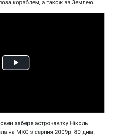
поза кораблем, а також за Землею.
Play
Video
човен забере астронавтку Ніколь
ела на МКС з серпня 2009р. 80 днів.