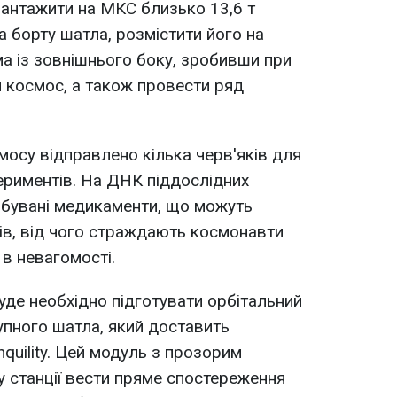
антажити на МКС близько 13,6 т
а борту шатла, розмістити його на
ма із зовнішнього боку, зробивши при
й космос, а також провести ряд
мосу відправлено кілька черв'яків для
ериментів. На ДНК піддослідних
обувані медикаменти, що можуть
ів, від чого страждають космонавти
 в невагомості.
уде необхідно підготувати орбітальний
пного шатла, який доставить
quility. Цей модуль з прозорим
 станції вести пряме спостереження