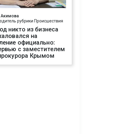
 Акимова
одитель рубрики Происшествия
год никто из бизнеса
жаловался на
ление официально:
ервью с заместителем
прокурора Крымом