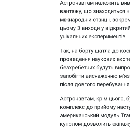
Астронавтам належить вив
вантажу, що знаходиться н
міжнародній станції, зокре
цьому 3 виходи у відкрити
унікальних експериментів.
Так, на борту шатла до кос
проведення наукових експ
безхребетних будуть випр
запобігти виснаженню м'яз
після довгого перебування
Астронавтам, крім цього, б
комплекс до прийому насту
американський модуль Tran
куполом дозволить екіпажу