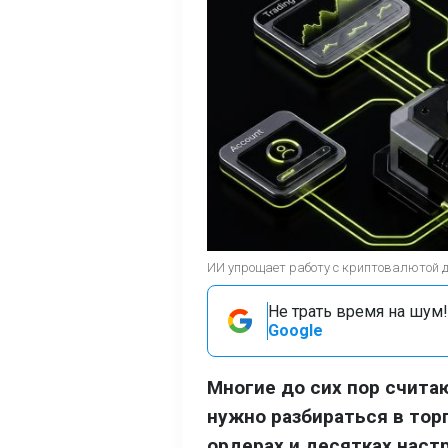
ИИ упрощает работу с криптовалютой 
Не трать время на шум!
Google
Многие до сих пор счит
нужно разбираться в тор
ордерах и десятках наст