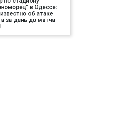
р по стадиону
рноморец" в Одессе:
 известно об атаке
га за день до матча
Л