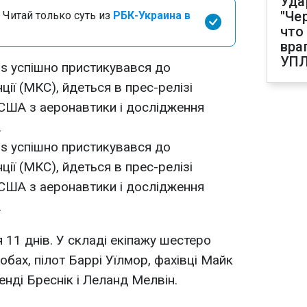
Уда
"Че
 Читай только суть из
РБК-Украина в
что
вра
УП
is успішно пристикувався до
ції (МКС), йдеться в прес-релізі
США з аеронавтики і дослідження
.
is успішно пристикувався до
ції (МКС), йдеться в прес-релізі
США з аеронавтики і дослідження
.
я 11 днів. У складі екіпажу шестеро
бах, пілот Баррі Уїлмор, фахівці Майк
нді Бреснік і Леланд Мелвін.