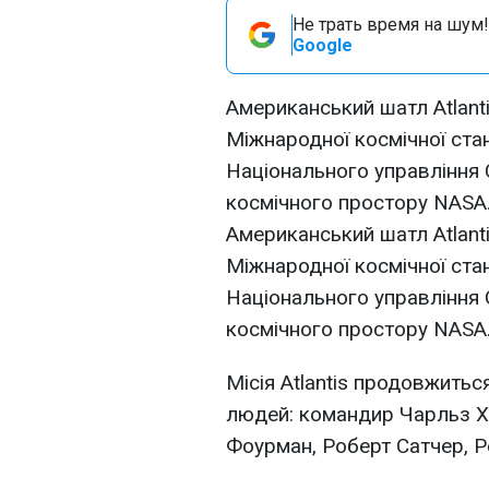
Не трать время на шум!
Google
Американський шатл Atlant
Міжнародної космічної стан
Національного управління 
космічного простору NASA
Американський шатл Atlant
Міжнародної космічної стан
Національного управління 
космічного простору NASA
Місія Atlantis продовжитьс
людей: командир Чарльз Хо
Фоурман, Роберт Сатчер, Ре