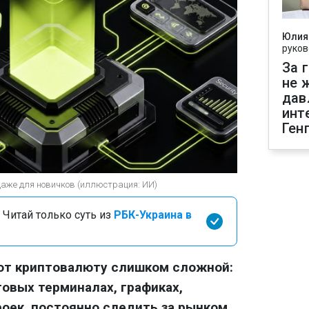
Юлия
руков
За 
не 
дав
инт
Ген
даже для новичков (иллюстрация: ИИ)
 Читай только суть из
РБК-Украина в
ают криптовалюту слишком сложной:
говых терминалах, графиках,
роек, постоянно следить за рынком