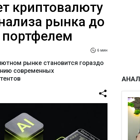
ает криптовалюту
анализа рынка до
 портфелем
6 мин
лютном рынке становится гораздо
ению современных
стентов
АНАЛ