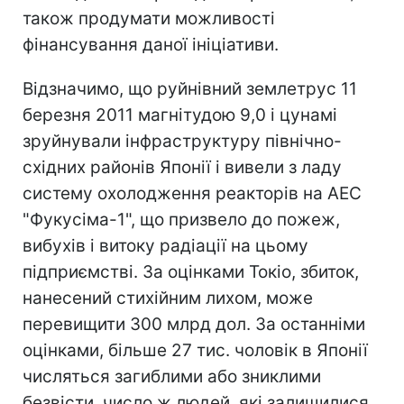
також продумати можливості
фінансування даної ініціативи.
Відзначимо, що руйнівний землетрус 11
березня 2011 магнітудою 9,0 і цунамі
зруйнували інфраструктуру північно-
східних районів Японії і вивели з ладу
систему охолодження реакторів на АЕС
"Фукусіма-1", що призвело до пожеж,
вибухів і витоку радіації на цьому
підприємстві. За оцінками Токіо, збиток,
нанесений стихійним лихом, може
перевищити 300 млрд дол. За останніми
оцінками, більше 27 тис. чоловік в Японії
числяться загиблими або зниклими
безвісти, число ж людей, які залишилися