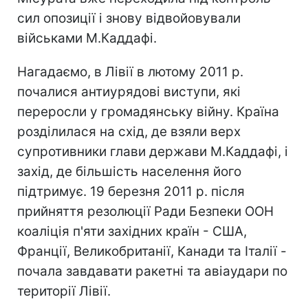
сил опозиції і знову відвойовували
військами М.Каддафі.
Нагадаємо, в Лівії в лютому 2011 р.
почалися антиурядові виступи, які
переросли у громадянську війну. Країна
розділилася на схід, де взяли верх
супротивники глави держави М.Каддафі, і
захід, де більшість населення його
підтримує. 19 березня 2011 р. після
прийняття резолюції Ради Безпеки ООН
коаліція п'яти західних країн - США,
Франції, Великобританії, Канади та Італії -
почала завдавати ракетні та авіаудари по
території Лівії.