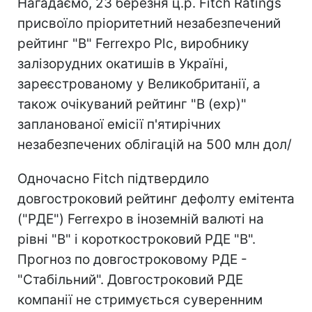
Нагадаємо, 23 березня ц.р. Fitch Ratings
присвоїло пріоритетний незабезпечений
рейтинг "B" Ferrexpo Plc, виробнику
залізорудних окатишів в Україні,
зареєстрованому у Великобританії, а
також очікуваний рейтинг "B (exp)"
запланованої емісії п'ятирічних
незабезпечених облігацій на 500 млн дол/
Одночасно Fitch підтвердило
довгостроковий рейтинг дефолту емітента
("РДЕ") Ferrexpo в іноземній валюті на
рівні "B" і короткостроковий РДЕ "B".
Прогноз по довгостроковому РДЕ -
"Стабільний". Довгостроковий РДЕ
компанії не стримується суверенним