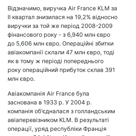
Відзначимо, виручка Air France KLM за
II квартал знизилася на 19,2% відносно
виручки за той же період 2008-2009
фінансового року - з 6,940 млн євро
до 5,606 млн євро. Операційні збитки
авіакомпанії склали 47 млн євро, тоді
як в тому ж періоді попереднього
року операційний прибуток склав 391
млн євро.
Авіакомпанія Air France була
заснована в 1933 р. У 2004 р.
компанія об'єдналася з голландським
авіаперевізником KLM. В результаті
операції, уряд республіки Франція