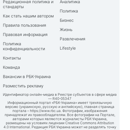
Редакционная политика и
Аналитика
стандарты
Политика
Как стать нашим автором
Бизнес
Правила пользования
Жизнь
Правовая информация
Развлечения
Политика
Lifestyle
конфиденциальности
Контакты
Команда
Вакансии в РБК-Украина
Разместить рекламу
Идентификатор онлайн-медиа в Реестре субъектов в сфере медиа
— R40-05347
Информационный портал «РБК-Украина» имеет трехязычную
версию (украинскую, русскую и английскую), главная страница
портала –
https://www.rbc.ua
. Фотографии, изображения
принадлежат их правообладателям. Все фотографии на Портале,
авторами которых являются журналисты РБК-Украина,
размещены на условиях лицензии Creative Commons Attribution
4.0 International. Редакция РБК-Украина может не разделять точку