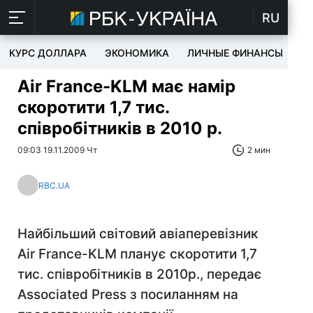
RU
КУРС ДОЛЛАРА
ЭКОНОМИКА
ЛИЧНЫЕ ФИНАНСЫ
T
Air France-KLM має намір
скоротити 1,7 тис.
співробітників в 2010 р.
09:03 19.11.2009 Чт
2 мин
RBC.UA
Найбільший світовий авіаперевізник
Air France-KLM планує скоротити 1,7
тис. співробітників в 2010р., передає
Associated Press з посиланням на