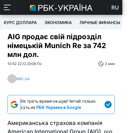
RU
КУРС ДОЛЛАРА
ЭКОНОМИКА
ЛИЧНЫЕ ФИНАНСЫ
T
AIG продає свій підрозділ
німецькій Munich Re за 742
млн дол.
10:52 22.12.2008 Пн
3 мин
RBC.UA
Не трать время на шум! Читай только
суть из
РБК-Украина в Google
Американська страхова компанія
American International Group (AIG), що