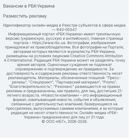
Вакансии в РБК-Украина
Разместить рекламу
Идентификатор онлайн-медиа в Реестре субъектов в сфере медиа
— R40-05347
Информационный портал «РБК-Украина» имеет трехязычную
версию (украинскую, русскую и английскую), главная страница
портала –
https://www.rbc.ua
. Фотографии, изображения
принадлежат их правообладателям. Все фотографии на Портале,
авторами которых являются журналисты РБК-Украина,
размещены на условиях лицензии Creative Commons Attribution
4.0 International. Редакция РБК-Украина может не разделять точку
зрения авторов. Оценочные суждения не подлежат
опровержению и подтверждению их правдивости. За
достоверность и содержание рекламы ответственность несет
рекламодатель. Материалы, обозначенные плашкой: "Пресс-
релизы", "Спецпроект", "Партнерский материал", "Promo",
"Благотворительность", "Резонанс" размещаются на правах
рекламы и предназначены, как правило, для лиц, достигших 21-
летнего возраста. «Новости компании» – это информационный
формат, охватывающий новости, события и объявления,
связанные с деятельностью компаний, базирующиеся на
прессрелизах, выпускаемых самими компаниями, и за которые
редакция не несет ответственности. Онлайн-медиа «РБК-
Украина» предназначено для лиц от 21 года.
© ООО «УБТ», 2006-2026.