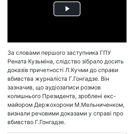
Play
Video
За словами першого заступника ГПУ
Рената Кузьміна, слідство зібрало досить
доказів причетності Л.Кучми до справи
вбивства журналіста Г.Гонгадзе. Він
зазначив, що аудіозаписи розмов
колишнього Президента, зроблені екс-
майором Держохорони М.Мельниченком,
визнали речовими доказами у справі про
вбивство Г.Гонгадзе.