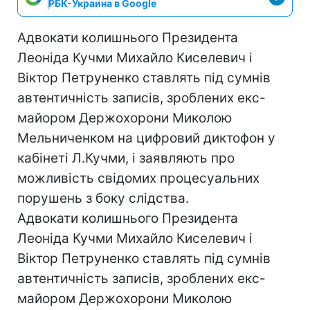
РБК-Украина в Google
Адвокати колишнього Президента
Леоніда Кучми Михайло Киселевич і
Віктор Петруненко ставлять під сумнів
автентичність записів, зроблених екс-
майором Держохорони Миколою
Мельниченком на цифровий диктофон у
кабінеті Л.Кучми, і заявляють про
можливість свідомих процесуальних
порушень з боку слідства.
Адвокати колишнього Президента
Леоніда Кучми Михайло Киселевич і
Віктор Петруненко ставлять під сумнів
автентичність записів, зроблених екс-
майором Держохорони Миколою