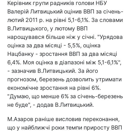
Керівник групи радників голови НБУ
Валерій Литвицький оцінив ВВП за січень-
лютий 2011 р. на рівні 5,1-6,1%. За словами
В.Литвицького, у лютому ВВП
нарощувався більше ніж у січні. "Урядова
оцінка за два місяці - 5,5%, оцінка
Нацбанку - зростання ВВП за два місяці
6,4%. Моя оцінка в діапазоні між 5,1-6,1%",
- зазначив В.Литвицький. За його
прогнозом, березень дозволить утримати
економічне зростання на рівні 6%.
"Думаю, що менше 6% за січень-березень
не буде", - додав В.Литвицький.
М.Азаров раніше висловив переконання,
що у найближчі роки темпи приросту ВВП