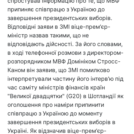
спростував інформацію про те, що МВФ
припиняє співпрацю з Україною до
завершення президентських виборів.
Відповідні заяви в ЗМІ віце-прем'єр-
міністр назвав такими, що не
відповідають дійсності. За його словами,
в ході телефонної розмови з директором-
розпорядником МВФ Домініком Стросс-
Каном він заявив, що ЗМІ помилково
інтерпретували частину його інтерв'ю під
час саміту міністрів фінансів країн
"Великої двадцятки" (G20) в Шотландії як
оголошення про наміри припинити
співпрацю з Україною до моменту
завершення президентських виборів в
Україні. Як відзначив віце-прем'єр-