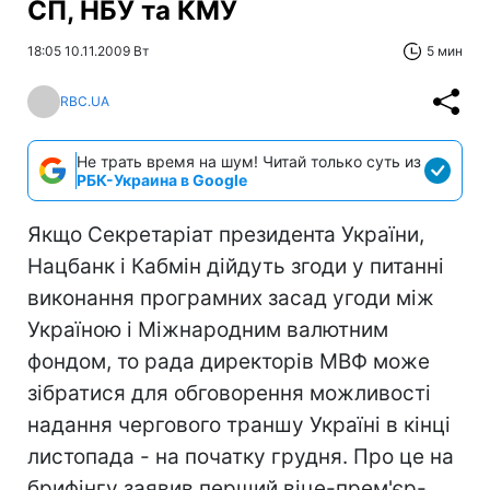
СП, НБУ та КМУ
18:05 10.11.2009 Вт
5 мин
RBC.UA
Не трать время на шум! Читай только суть из
РБК-Украина в Google
Якщо Секретаріат президента України,
Нацбанк і Кабмін дійдуть згоди у питанні
виконання програмних засад угоди між
Україною і Міжнародним валютним
фондом, то рада директорів МВФ може
зібратися для обговорення можливості
надання чергового траншу Україні в кінці
листопада - на початку грудня. Про це на
брифінгу заявив перший віце-прем'єр-