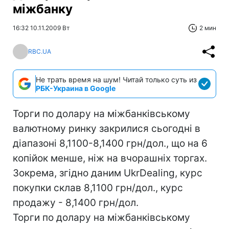
міжбанку
16:32 10.11.2009 Вт
2 мин
RBC.UA
Не трать время на шум! Читай только суть из
РБК-Украина в Google
Торги по долару на міжбанківському
валютному ринку закрилися сьогодні в
діапазоні 8,1100-8,1400 грн/дол., що на 6
копійок менше, ніж на вчорашніх торгах.
Зокрема, згідно даним UkrDealing, курс
покупки склав 8,1100 грн/дол., курс
продажу - 8,1400 грн/дол.
Торги по долару на міжбанківському