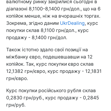
валютному ринку закрилися сьогодні в
діапазоні 8,1100-8,1400 грн/дол., що на 6
копійок менше, ніж на вчорашніх торгах.
Зокрема, згідно даним
UkrDealing
, курс
покупки склав 8,1100 грн/дол., курс
продажу - 8,1400 грн/дол.
Також істотно здало свої позиції на
міжбанку євро, подешевшавши на 12
копійок. Так, курс покупки євро склав
12,1382 грн/євро, курс продажу - 12,1831
грн/євро.
Курс покупки російського рубля склав
0,2830 грн/руб., курс продажу - 0,2845
грн/руб.