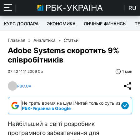
RU
КУРС ДОЛЛАРА
ЭКОНОМИКА
ЛИЧНЫЕ ФИНАНСЫ
T
Главная
»
Аналитика
»
Статьи
Adobe Systems скоротить 9%
співробітників
07:42 11.11.2009 Ср
1 мин
RBC.UA
Не трать время на шум! Читай только суть из
РБК-Украина в Google
Найбільший в світі розробник
програмного забезпечення для