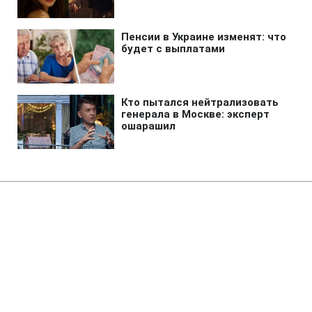
Главная
»
Аналитика
»
Статьи
Vanco ініціює судову процедуру
проти уряду України
14:49 12.05.2008 Пн
4 мин