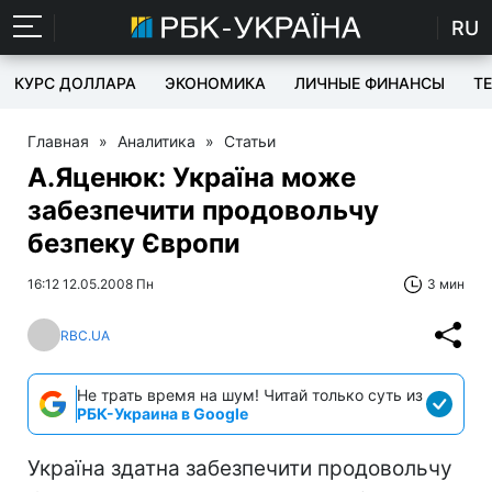
RU
КУРС ДОЛЛАРА
ЭКОНОМИКА
ЛИЧНЫЕ ФИНАНСЫ
T
Главная
»
Аналитика
»
Статьи
А.Яценюк: Україна може
забезпечити продовольчу
безпеку Європи
16:12 12.05.2008 Пн
3 мин
RBC.UA
Не трать время на шум! Читай только суть из
РБК-Украина в Google
Україна здатна забезпечити продовольчу