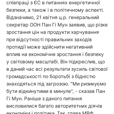
співпраці з ЄС в питаннях енергетичної
безпеки, а також і в політичному аспекті.
Відзначимо, 21 квітня ц.р. генеральний
секретар ООН Пан Гі Мун заявив, що різке
зростання цін на продукти харчування
при відсутності правильних заходів
протидії може здійснити негативний
вплив на економічне зростання і безпеку
у світовому масштабі. Він підкреслив, що
в даний час всі результати зусиль світової
громадськості по боротьбі з бідністю
знаходяться під загрозою. "Ми ризикуємо
бути відкинутими в минуле", - сказав Пан
Гі Мун. Раніше з даного питання
висловилися багато авторитетних діячів
економіки і політики. Так, глава МВФ