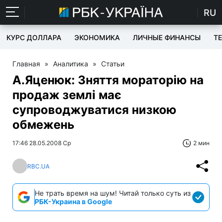
RU
КУРС ДОЛЛАРА
ЭКОНОМИКА
ЛИЧНЫЕ ФИНАНСЫ
T
Главная
»
Аналитика
»
Статьи
А.Яценюк: Зняття мораторію на
продаж землі має
супроводжуватися низкою
обмежень
17:46 28.05.2008 Ср
2 мин
RBC.UA
Не трать время на шум! Читай только суть из
РБК-Украина в Google