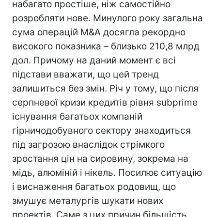
набагато простіше, ніж самостійно
розробляти нове. Минулого року загальна
сума операцій M&A досягла рекордно
високого показника – близько 210,8 млрд
дол. Причому на даний момент є всі
підстави вважати, що цей тренд
залишиться без змін. Річ у тому, що після
серпневої кризи кредитів рівня subprime
існування багатьох компаній
гірничодобувного сектору знаходиться
під загрозою внаслідок стрімкого
зростання цін на сировину, зокрема на
мідь, алюміній і нікель. Посилює ситуацію
і виснаження багатьох родовищ, що
змушує металургів шукати нових
проектів. Саме з цих причин більшість