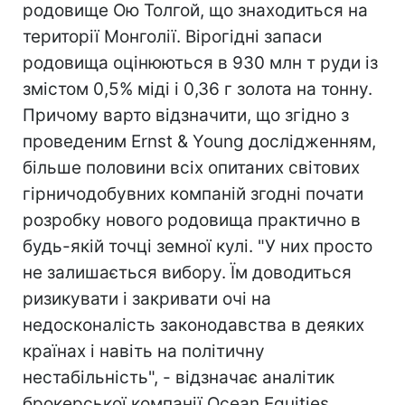
родовище Ою Толгой, що знаходиться на
території Монголії. Вірогідні запаси
родовища оцінюються в 930 млн т руди із
змістом 0,5% міді і 0,36 г золота на тонну.
Причому варто відзначити, що згідно з
проведеним Ernst & Young дослідженням,
більше половини всіх опитаних світових
гірничодобувних компаній згодні почати
розробку нового родовища практично в
будь-якій точці земної кулі. "У них просто
не залишається вибору. Їм доводиться
ризикувати і закривати очі на
недосконалість законодавства в деяких
країнах і навіть на політичну
нестабільність", - відзначає аналітик
брокерської компанії Ocean Equities