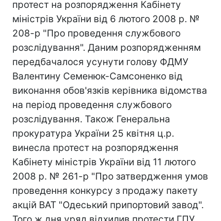
протест на розпорядження Кабінету
міністрів України від 6 лютого 2008 р. №
208-р "Про проведення службового
розслідування". Даним розпорядженням
передбачалося усунути голову ФДМУ
Валентину Семенюк-Самсоненко від
виконання обов'язків керівника відомства
на період проведення службового
розслідування. Також Генеральна
прокуратура України 25 квітня ц.р.
винесла протест на розпорядження
Кабінету міністрів України від 11 лютого
2008 р. № 261-р "Про затвердження умов
проведення конкурсу з продажу пакету
акцій ВАТ "Одеський припортовий завод".
Того ж дня уряд відхилив протести ГПУ