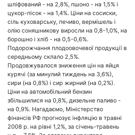
шліфований - на 2,8%, пшоно - на 1,5% і
цукор-пісок - на 1,4%. Ціни на сосиски,
сіль куховарську, печиво, вермішель і
олію соняшникову виросли на 0,8-1,0%, на
борошно і хліб - на 0,5-0,6%.
Подорожчання плодоовочевої продукції в
середньому склало 2,5%.
Продовжувалося зниження цін на яйця
курячі (за минулий тиждень на 3,6%),
сири (на 0,8%) і сир жирний (на 0,2%).
Ціни на автомобільний бензин
збільшилися на 0,8%, дизельне паливо -
на 0,9%. Нагадаємо, Міністерство
фінансів РФ прогнозує інфляцію в травні
2008 р. на рівні 1,2%, за січень-травень