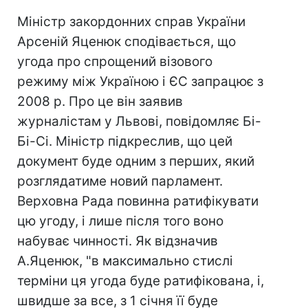
Міністр закордонних справ України
Арсеній Яценюк сподівається, що
угода про спрощений візового
режиму між Україною і ЄС запрацює з
2008 р. Про це він заявив
журналістам у Львові, повідомляє Бі-
Бі-Сі. Міністр підкреслив, що цей
документ буде одним з перших, який
розглядатиме новий парламент.
Верховна Рада повинна ратифікувати
цю угоду, і лише після того воно
набуває чинності. Як відзначив
А.Яценюк, "в максимально стислі
терміни ця угода буде ратифікована, і,
швидше за все, з 1 січня її буде