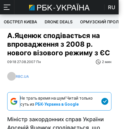
RU
ОБСТРЕЛ КИЕВА
DRONE DEALS
ОРМУЗСКИЙ ПРОЛИВ
А.Яценюк сподівається на
впровадження з 2008 р.
нового візового режиму з ЄС
09:18 27.08.2007 Пн
2 мин
RBC.UA
Не трать время на шум! Читай только
суть из
РБК-Украина в Google
Міністр закордонних справ України
Арсеній Яценюк сподівається, що