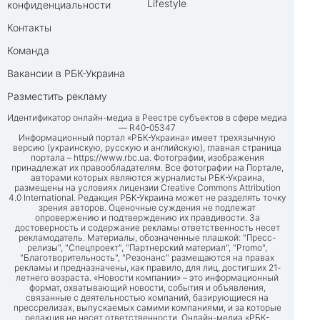
Lifestyle
конфиденциальности
Контакты
Команда
Вакансии в РБК-Украина
Разместить рекламу
Идентификатор онлайн-медиа в Реестре субъектов в сфере медиа
— R40-05347
Информационный портал «РБК-Украина» имеет трехязычную
версию (украинскую, русскую и английскую), главная страница
портала –
https://www.rbc.ua
. Фотографии, изображения
принадлежат их правообладателям. Все фотографии на Портале,
авторами которых являются журналисты РБК-Украина,
размещены на условиях лицензии Creative Commons Attribution
4.0 International. Редакция РБК-Украина может не разделять точку
зрения авторов. Оценочные суждения не подлежат
опровержению и подтверждению их правдивости. За
достоверность и содержание рекламы ответственность несет
рекламодатель. Материалы, обозначенные плашкой: "Пресс-
релизы", "Спецпроект", "Партнерский материал", "Promo",
"Благотворительность", "Резонанс" размещаются на правах
рекламы и предназначены, как правило, для лиц, достигших 21-
летнего возраста. «Новости компании» – это информационный
формат, охватывающий новости, события и объявления,
связанные с деятельностью компаний, базирующиеся на
прессрелизах, выпускаемых самими компаниями, и за которые
редакция не несет ответственности. Онлайн-медиа «РБК-