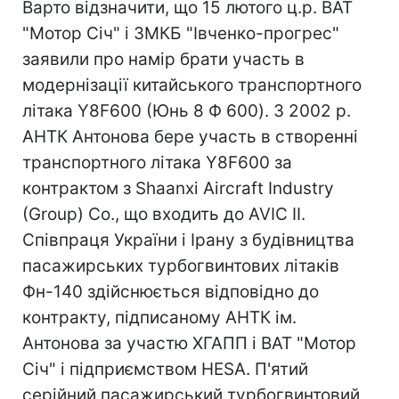
Варто відзначити, що 15 лютого ц.р. ВАТ
"Мотор Січ" і ЗМКБ "Івченко-прогрес"
заявили про намір брати участь в
модернізації китайського транспортного
літака Y8F600 (Юнь 8 Ф 600). З 2002 р.
АНТК Антонова бере участь в створенні
транспортного літака Y8F600 за
контрактом з Shaanxi Aircraft Industry
(Group) Co., що входить до AVIC II.
Співпраця України і Ірану з будівництва
пасажирських турбогвинтових літаків
Фн-140 здійснюється відповідно до
контракту, підписаному АНТК ім.
Антонова за участю ХГАПП і ВАТ "Мотор
Січ" і підприємством HESA. П'ятий
серійний пасажирський турбогвинтовий