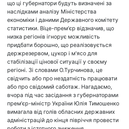
що ці губернатори будуть визначені за
наслідками аналізу Міністерства
економіки і даними Державного комітету
статистики. Віце-прем'єр відзначив, що
низка регіонів ігнорує можливість
придбати борошно, що реалізовується
держрезервом, цукор і м'ясо для
стабілізації цінової ситуації у своєму
регіоні. Зі словами О.Турчинова, це
свідчить або про нездатність працювати
або про свідомий саботаж. Нагадаємо,
вчора під час засідання з губернаторами
прем'єр-міністр України Юлія Тимошенко
вимагала від голів обласних державних
адміністрацій до кінця півріччя провести
роботи з істотного зниження