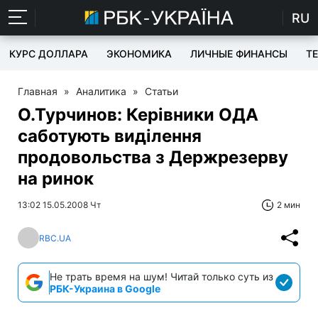
RU
КУРС ДОЛЛАРА
ЭКОНОМИКА
ЛИЧНЫЕ ФИНАНСЫ
T
Главная
»
Аналитика
»
Статьи
О.Турчинов: Керівники ОДА
саботують виділення
продовольства з Держрезерву
на ринок
13:02 15.05.2008 Чт
2 мин
RBC.UA
Не трать время на шум! Читай только суть из
РБК-Украина в Google