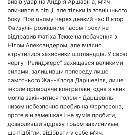
вивів удар на Андрія Аршавіна, м'яч
опинився в сітці, але тільки із зовнішнього
боку. При цьому через деякий час Віктор
Файзулін розкішним пасом трохи не
відправив Фатіха Текке на побачення з
Нілом Александером, але вчасно
втрутилися захисники шотландців. У свою
чергу "Рейнджерс" захищався великими
силами, залишивши попереду лише
самотнього Жан-Клода Даршевіля, лише
інколи проводячи контратаки, одна з яких
могла закінчитися голом - Даршевіль
низом небезпечно пробив на Фергюсона,
проте він замешкав і не зумів пробити,
дозволивши відразу трьом захисникам,
що підбігли, відібрати у себе м'яч.