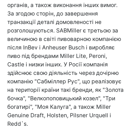
органів, а також виконання інших вимог.
За згодою сторін, до завершення
транзакції деталі домовленості не
розголошуються. SABMiller є третьою за
величиною в світі пивоварною компанією
після InBev і Anheuser Busch і виробляє
пиво під брендами Miller Lite, Peroni,
Castle і низки інших. У Росії компанія
здійснює свою діяльність через дочірню
компанію "Сабміллер Рус", що реалізовує
на території країни такі бренди, як "Золота
бочка", "Велкопоповицький козел", "Три
богатирі", "Моя Калуга", а також Miller
Genuine Draft, Holsten, Pilsner Urquell і
Redd`s.