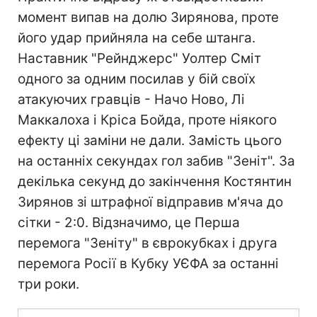
момент випав на долю Зирянова, проте
його удар прийняла на себе штанга.
Наставник "Рейнджерс" Уолтер Сміт
одного за одним посилав у бій своїх
атакуючих гравців - Начо Ново, Лі
Маккалоха і Кріса Бойда, проте ніякого
ефекту ці заміни не дали. Замість цього
на останніх секундах гол забив "Зеніт". За
декілька секунд до закінчення Костянтин
Зирянов зі штрафної відправив м'яча до
сітки - 2:0. Відзначимо, це Перша
перемога "Зеніту" в єврокубках і друга
перемога Росії в Кубку УЄФА за останні
три роки.