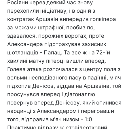
Росіяни через деякий час знову
перехопили ініціативу, і в одній з
контратак Аршавін випередив голкіпера
за межами штрафної, пробив по,
здавалося, порожніх воротах, проте
Александера підстрахував захисник
шотландців - Папац. Та все ж на 72-ій
хвилині матчу пітерці вишли вперед.
Голева атака розпочалася з центру поля з
вельми несподіваного пасу в падінні, м'яч
підхопив Денісов, віддав на Аршавіна, той
просунувся вперед і діагоналлю
повернув вперед Денісову, який опинився
наодинці з Александером і перегравши
того, відправив м'яч низом - 1:0.
Практично відразу ж стовідсотковий