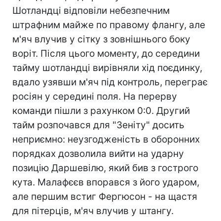
Шотландці відповіли небезпечним
штрафним майже по правому флангу, але
м'яч влучив у сітку з зовнішнього боку
воріт. Після цього моменту, до середини
тайму шотландці вирівняли хід поєдинку,
вдало узявши м'яч під контроль, переграє
росіян у середині поля. На перерву
команди пішли з рахунком 0:0. Другий
тайм розпочався для "Зеніту" досить
неприємно: неузгодженість в оборонних
порядках дозволила вийти на ударну
позицію Даршевілю, який бив з гострого
кута. Малафєєв впорався з його ударом,
але першим встиг Фергюсон - на щастя
для пітерців, м'яч влучив у штангу.