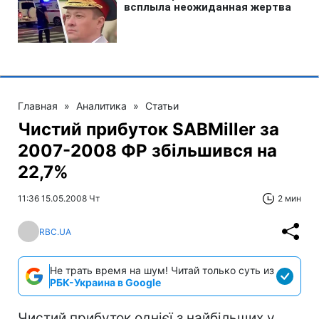
Главная
»
Аналитика
»
Статьи
Чистий прибуток SABMiller за
2007-2008 ФР збільшився на
22,7%
11:36 15.05.2008 Чт
2 мин
RBC.UA
Не трать время на шум! Читай только суть из
РБК-Украина в Google
Чистий прибуток однієї з найбільших у