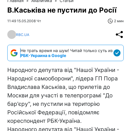
Главная
»
Аналитика
»
Статьи
В.Каськіва не пустили до Росії
11:49 15.05.2008 Чт
2 мин
RBC.UA
Не трать время на шум! Читай только суть из
РБК-Украина в Google
Народного депутата від "Нашої України -
Народної самооборони", лідера ГП Пора
Владислава Каськіва, що прилетів до
Москви для участі в телепрограмі "До
бар'єру", не пустили на територію
Російської Федерації, повідомляє
кореспондент РБК-Україна.
Народного депутата від "Нашої України -