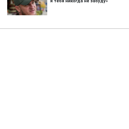
Главная
»
Аналитика
»
Статьи
Президент і спікер зустрінуться
за круглим столом
17:19 25.07.2006 Вт
3 мин
RBC.UA
Не трать время на шум! Читай только суть из
РБК-Украина в Google
Президент України зустрінеться з
Олександром Морозом. Президент і