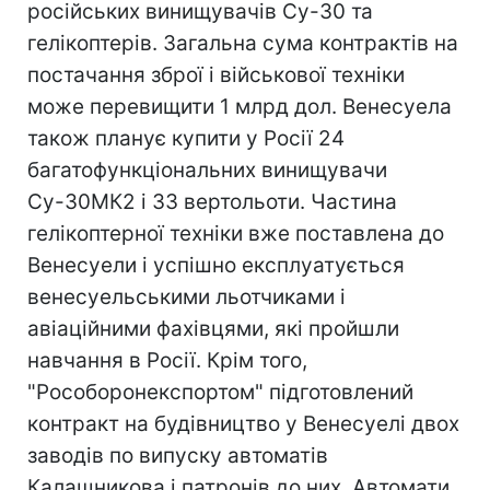
російських винищувачів Су-30 та
гелікоптерів. Загальна сума контрактів на
постачання зброї і військової техніки
може перевищити 1 млрд дол. Венесуела
також планує купити у Росії 24
багатофункціональних винищувачи
Су-30МК2 і 33 вертольоти. Частина
гелікоптерної техніки вже поставлена до
Венесуели і успішно експлуатується
венесуельськими льотчиками і
авіаційними фахівцями, які пройшли
навчання в Росії. Крім того,
"Рособоронекспортом" підготовлений
контракт на будівництво у Венесуелі двох
заводів по випуску автоматів
Калашникова і патронів до них. Автомати