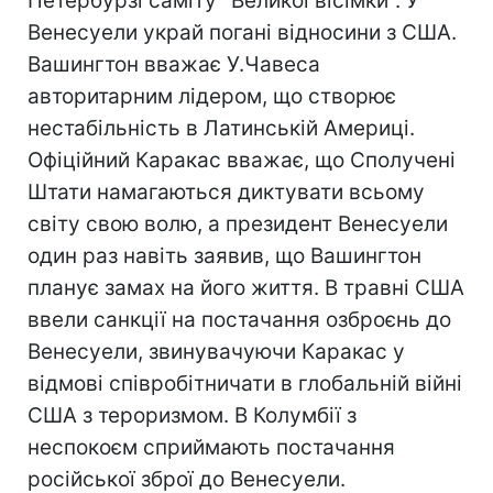
Петербурзі саміту "Великої вісімки". У
Венесуели украй погані відносини з США.
Вашингтон вважає У.Чавеса
авторитарним лідером, що створює
нестабільність в Латинській Америці.
Офіційний Каракас вважає, що Сполучені
Штати намагаються диктувати всьому
світу свою волю, а президент Венесуели
один раз навіть заявив, що Вашингтон
планує замах на його життя. В травні США
ввели санкції на постачання озброєнь до
Венесуели, звинувачуючи Каракас у
відмові співробітничати в глобальній війні
США з тероризмом. В Колумбії з
неспокоєм сприймають постачання
російської зброї до Венесуели.