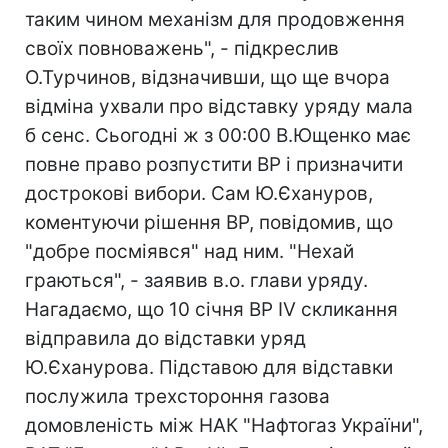
таким чином механізм для продовження
своїх повноважень", - підкреслив
О.Турчинов, відзначивши, що ще вчора
відміна ухвали про відставку уряду мала
б сенс. Сьогодні ж з 00:00 В.Ющенко має
повне право розпустити ВР і призначити
дострокові вибори. Сам Ю.Єхануров,
коментуючи рішення ВР, повідомив, що
"добре посміявся" над ним. "Нехай
граються", - заявив в.о. глави уряду.
Нагадаємо, що 10 січня ВР IV скликання
відправила до відставки уряд
Ю.Єханурова. Підставою для відставки
послужила трехстороння газова
домовленість між НАК "Нафтогаз України",