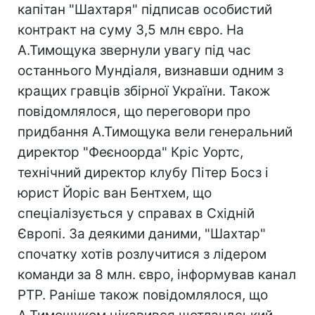
капітан "Шахтаря" підписав особистий
контракт на суму 3,5 млн євро. На
А.Тимощука звернули увагу під час
останнього Мундіаля, визнавши одним з
кращих гравців збірної України. Також
повідомлялося, що переговори про
придбання А.Тимощука вели генеральний
директор "Феєноорда" Кріс Уортс,
технічний директор клубу Пітер Босз і
юрист Йоріс ван Бентхем, що
спеціалізується у справах в Східній
Європі. За деякими даними, "Шахтар"
спочатку хотів розлучитися з лідером
команди за 8 млн. євро, інформував канал
РТР. Раніше також повідомлялося, що