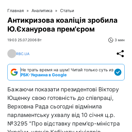
Главная
»
Аналитика
»
Статьи
Антикризова коаліція зробила
Ю.Єханурова прем'єром
19:03 25.07.2006 Вт
3 мин
RBC.UA
Не трать время на шум! Читай только суть из
РБК-Украина в Google
Бажаючи показати президентові Віктору
Ющенку свою готовність до співпраці,
Верховна Рада сьогодні відмінила
парламентську ухвалу від 10 січня ц.р.
№3295 "Про відставку прем'єр-міністра