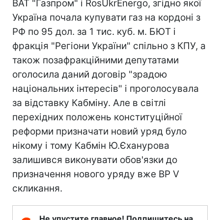
ВАТ "Газпром" і RosUkrEnergo, згідно якої
Україна почала купувати газ на кордоні з
РФ по 95 дол. за 1 тис. куб. м. БЮТ і
фракція "Регіони України" спільно з КПУ, а
також позафракційними депутатами
оголосила даний договір "зрадою
національних інтересів" і проголосувала
за відставку Кабміну. Але в світлі
перехідних положень конституційної
реформи призначати новий уряд було
нікому і тому Кабмін Ю.Єханурова
залишився виконувати обов'язки до
призначення нового уряду вже ВР V
скликання.
Не упустите главное! Подпишитесь на