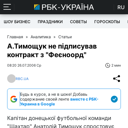
RU
ШОУ БИЗНЕС
ПРАЗДНИКИ
СОВЕТЫ
ГОРОСКОПЫ
Главная
»
Аналитика
»
Статьи
А.Тимощук не підписував
контракт з "Феєноорд"
08:20 26.07.2006 Ср
2 мин
RBC.UA
Будь в курсе, а не в шоке! Добавь
содержание своей ленте
вместе с РБК-
Украина в Google
Капітан донецької футбольної команди
"Шахтар" Анатолій Тимощук спростовує