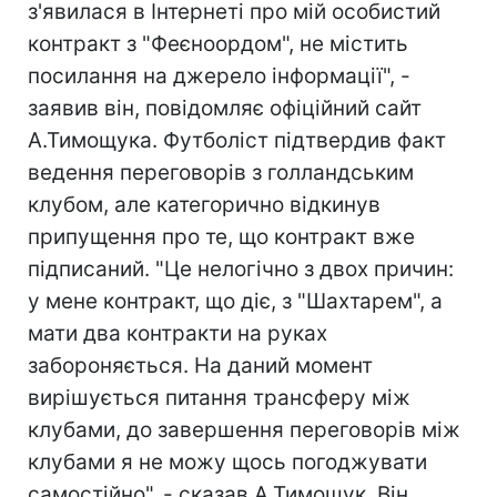
з'явилася в Інтернеті про мій особистий
контракт з "Феєноордом", не містить
посилання на джерело інформації", -
заявив він, повідомляє офіційний сайт
А.Тимощука. Футболіст підтвердив факт
ведення переговорів з голландським
клубом, але категорично відкинув
припущення про те, що контракт вже
підписаний. "Це нелогічно з двох причин:
у мене контракт, що діє, з "Шахтарем", а
мати два контракти на руках
забороняється. На даний момент
вирішується питання трансферу між
клубами, до завершення переговорів між
клубами я не можу щось погоджувати
самостійно", - сказав А.Тимощук. Він