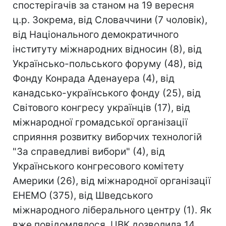
спостерігачів за станом на 19 вересня
ц.р. Зокрема, від Словаччини (7 чоловік),
від Національного демократичного
інституту міжнародних відносин (8), від
Українсько-польського форуму (48), від
Фонду Конрада Аденауера (4), від
канадсько-українського фонду (25), від
Світового конгресу українців (17), від
міжнародної громадської організації
сприяння розвитку виборчих технологій
"За справедливі вибори" (4), від
Українського конгресового комітету
Америки (26), від міжнародної організації
ЕНЕМО (375), від Шведського
міжнародного ліберального центру (1). Як
вже повідомлялося, ЦВК дозволила 14