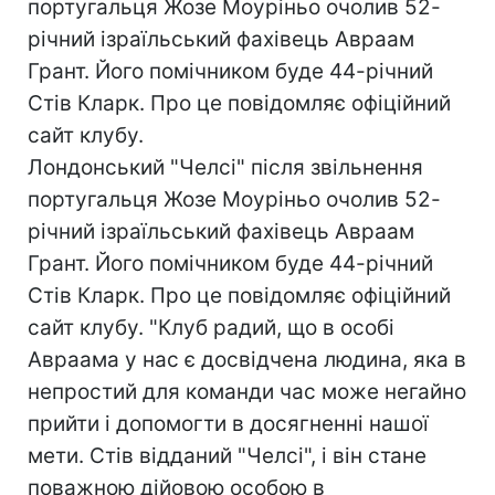
португальця Жозе Моуріньо очолив 52-
річний ізраїльський фахівець Авраам
Грант. Його помічником буде 44-річний
Стів Кларк. Про це повідомляє офіційний
сайт клубу.
Лондонський "Челсі" після звільнення
португальця Жозе Моуріньо очолив 52-
річний ізраїльський фахівець Авраам
Грант. Його помічником буде 44-річний
Стів Кларк. Про це повідомляє офіційний
сайт клубу. "Клуб радий, що в особі
Авраама у нас є досвідчена людина, яка в
непростий для команди час може негайно
прийти і допомогти в досягненні нашої
мети. Стів відданий "Челсі", і він стане
поважною дійовою особою в