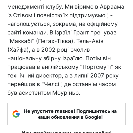
менеджменті клубу. Ми віримо в Авраама
із Стівом і повністю їх підтримуємо", -
наголошується, зокрема, на офіційному
сайті команди. В Ізраїлі Грант тренував
"Маккабі" (Петах-Тіква), Тель-Авів
(Хайфа), а в 2002 році очолив
національну збірну Ізраїлю. Потім він
працював в англійському "Портсмуті" як
технічний директор, а в липні 2007 року
перейшов в "Челсі", де останнім часом
був асистентом Моуріньо.
Не упустите главное! Подпишитесь на
наши обновления в Google!
Или читайте нас там, где вам удобно!