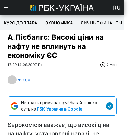
RU
КУРС ДОЛЛАРА
ЭКОНОМИКА
ЛИЧНЫЕ ФИНАНСЫ
T
А.Пієбалгс: Високі ціни на
нафту не вплинуть на
економіку ЄС
17:29 14.09.2007 Пт
2 мин
RBC.UA
Не трать время на шум! Читай только
суть из
РБК-Украина в Google
Єврокомісія вважає, що високі ціни
на нафту, установлені наразі, не