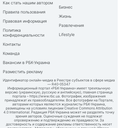
Как стать нашим автором
Бизнес
Правила пользования
Жизнь
Правовая информация
Развлечения
Политика
Lifestyle
конфиденциальности
Контакты
Команда
Вакансии в РБК-Украина
Разместить рекламу
Идентификатор онлайн-медиа в Реестре субъектов в сфере медиа
— R40-05347
Информационный портал «РБК-Украина» имеет трехязычную
версию (украинскую, русскую и английскую), главная страница
портала –
https://www.rbc.ua
. Фотографии, изображения
принадлежат их правообладателям. Все фотографии на Портале,
авторами которых являются журналисты РБК-Украина,
размещены на условиях лицензии Creative Commons Attribution
4.0 International. Редакция РБК-Украина может не разделять точку
зрения авторов. Оценочные суждения не подлежат
опровержению и подтверждению их правдивости. За
достоверность и содержание рекламы ответственность несет