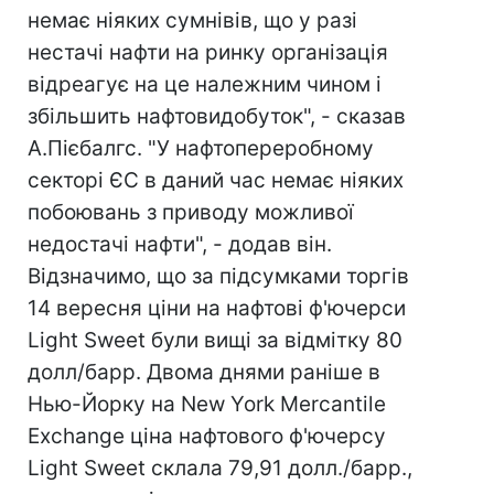
немає ніяких сумнівів, що у разі
нестачі нафти на ринку організація
відреагує на це належним чином і
збільшить нафтовидобуток", - сказав
А.Пієбалгс. "У нафтопереробному
секторі ЄС в даний час немає ніяких
побоювань з приводу можливої
недостачі нафти", - додав він.
Відзначимо, що за підсумками торгів
14 вересня ціни на нафтові ф'ючерси
Light Sweet були вищі за відмітку 80
долл/барр. Двома днями раніше в
Нью-Йорку на New York Mercantile
Exchange ціна нафтового ф'ючерсу
Light Sweet склала 79,91 долл./барр.,