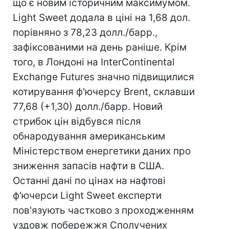
що є новим історичним максимумом.
Light Sweet додала в ціні на 1,68 дол.
порівняно з 78,23 долл./барр.,
зафіксованими на день раніше. Крім
того, в Лондоні на InterContinental
Exchange Futures значно підвищилися
котирування ф'ючерсу Brent, склавши
77,68 (+1,30) долл./барр. Новий
стрибок цін відбувся після
обнародування американським
Міністерством енергетики даних про
зниження запасів нафти в США.
Останні дані по цінах на нафтові
ф'ючерси Light Sweet експерти
пов'язують частково з проходженням
уздовж побережжя Сполучених