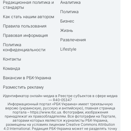
Редакционная политика и
Аналитика
стандарты
Политика
Как стать нашим автором
Бизнес
Правила пользования
Жизнь
Правовая информация
Развлечения
Политика
Lifestyle
конфиденциальности
Контакты
Команда
Вакансии в РБК-Украина
Разместить рекламу
Идентификатор онлайн-медиа в Реестре субъектов в сфере медиа
— R40-05347
Информационный портал «РБК-Украина» имеет трехязычную
версию (украинскую, русскую и английскую), главная страница
портала –
https://www.rbc.ua
. Фотографии, изображения
принадлежат их правообладателям. Все фотографии на Портале,
авторами которых являются журналисты РБК-Украина,
размещены на условиях лицензии Creative Commons Attribution
4.0 International. Редакция РБК-Украина может не разделять точку