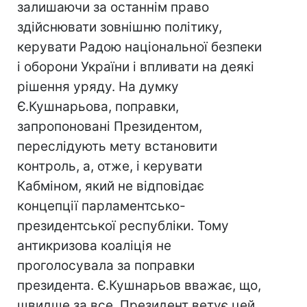
залишаючи за останнім право
здійснювати зовнішню політику,
керувати Радою національної безпеки
і оборони України і впливати на деякі
рішення уряду. На думку
Є.Кушнарьова, поправки,
запропоновані Президентом,
переслідують мету встановити
контроль, а, отже, і керувати
Кабміном, який не відповідає
концепції парламентсько-
президентської республіки. Тому
антикризова коаліція не
проголосувала за поправки
президента. Є.Кушнарьов вважає, що,
швидше за все, Президент ветує цей