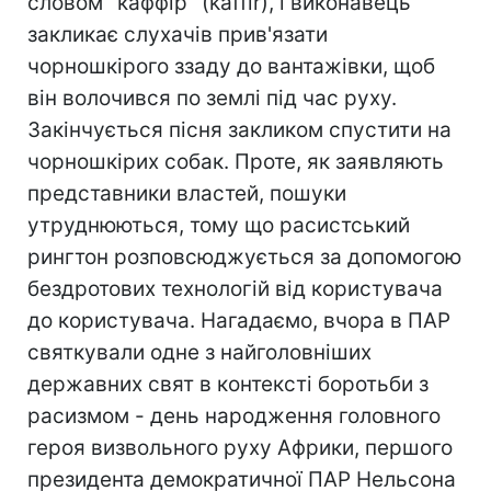
словом "каффір" (kaffir), і виконавець
закликає слухачів прив'язати
чорношкірого ззаду до вантажівки, щоб
він волочився по землі під час руху.
Закінчується пісня закликом спустити на
чорношкірих собак. Проте, як заявляють
представники властей, пошуки
утруднюються, тому що расистський
рингтон розповсюджується за допомогою
бездротових технологій від користувача
до користувача. Нагадаємо, вчора в ПАР
святкували одне з найголовніших
державних свят в контексті боротьби з
расизмом - день народження головного
героя визвольного руху Африки, першого
президента демократичної ПАР Нельсона