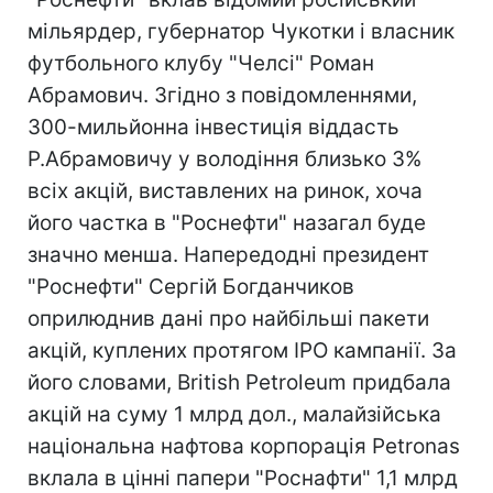
мільярдер, губернатор Чукотки і власник
футбольного клубу "Челсі" Роман
Абрамович. Згідно з повідомленнями,
300-мильйонна інвестиція віддасть
Р.Абрамовичу у володіння близько 3%
всіх акцій, виставлених на ринок, хоча
його частка в "Роснефти" назагал буде
значно менша. Напередодні президент
"Роснефти" Сергій Богданчиков
оприлюднив дані про найбільші пакети
акцій, куплених протягом IPO кампанії. За
його словами, British Petroleum придбала
акцій на суму 1 млрд дол., малайзійська
національна нафтова корпорація Petronas
вклала в цінні папери "Роснафти" 1,1 млрд