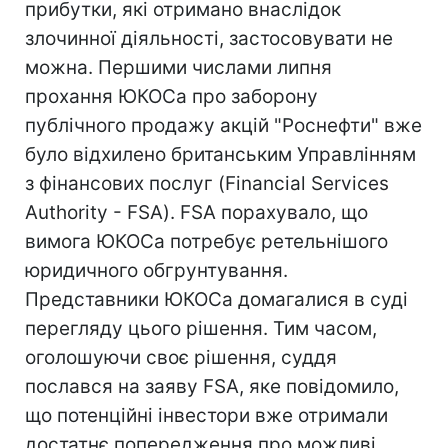
прибутки, які отримано внаслідок
злочинної діяльності, застосовувати не
можна. Першими числами липня
прохання ЮКОСа про заборону
публічного продажу акцій "Роснефти" вже
було відхилено британським Управлінням
з фінансових послуг (Financial Services
Authority - FSA). FSA порахувало, що
вимога ЮКОСа потребує ретельнішого
юридичного обгрунтування.
Представники ЮКОСа домагалися в суді
перегляду цього рішення. Тим часом,
оголошуючи своє рішення, суддя
послався на заяву FSA, яке повідомило,
що потенційні інвестори вже отримали
достатнє попередження про можливі