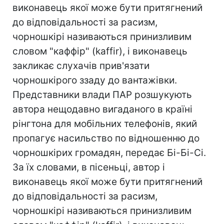
виконавець якої може бути притягнений
до відповідальності за расизм,
чорношкірі називаються принизливим
словом "каффір" (kaffir), і виконавець
закликає слухачів прив'язати
чорношкірого ззаду до вантажівки.
Представники влади ПАР розшукують
автора нещодавно вигаданого в країні
рінгтона для мобільних телефонів, який
пропагує насильство по відношенню до
чорношкірих громадян, передає Бі-Бі-Сі.
За їх словами, в пісеньці, автор і
виконавець якої може бути притягнений
до відповідальності за расизм,
чорношкірі називаються принизливим