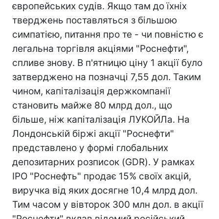
європейських судів. Якщо там до їхніх
тверджень поставляться з більшою
симпатією, питання про те - чи повністю є
легальна торгівля акціями "Роснефти",
спливе знову. В п'ятницю ціну 1 акції було
затверджено на позначці 7,55 дол. Таким
чином, капіталізація держкомпанії
становить майже 80 млрд дол., що
більше, ніж капіталізація ЛУКОЙЛа. На
Лондонській біржі акції "Роснефти"
представлено у формі глобальних
депозитарних розписок (GDR). У рамках
IPO "Роснефть" продає 15% своїх акцій,
виручка від яких досягне 10,4 млрд дол.
Тим часом у вівторок 300 млн дол. в акції
"Роснефти" вклав відомий російський