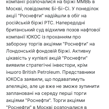
компанії розпочалися на біржі ММВБ в
Москві, повідомляє Бі-Бі-Сі. У понеділок
акції "Роснефти" надійшли в обіг на
російській біржі РТС. Напередодні
британський суд відхилив позов нафтової
компанії ЮКОС із проханням про
заборону торгів акціями "Роснефти" на
Лондонській фондовій біржі. Активну
цікавість у купівлі акцій "Роснефти"
виявили стратегічні інвестори, крім
іншого British Petroleum. Представники
ЮКОСа заявили, що подаватимуть
апеляцію, але це вже не зможе зупинити
заплановані на середу перші торги
акціями "Роснефти". Торги акціями
"Роснефти" в Москві розпочалися в