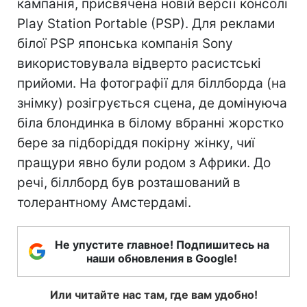
кампанія, присвячена новій версії консолі
Play Station Portable (PSP). Для реклами
білої PSP японська компанія Sony
використовувала відверто расистські
прийоми. На фотографії для біллборда (на
знімку) розігрується сцена, де домінуюча
біла блондинка в білому вбранні жорстко
бере за підборіддя покірну жінку, чиї
пращури явно були родом з Африки. До
речі, біллборд був розташований в
толерантному Амстердамі.
Не упустите главное! Подпишитесь на
наши обновления в Google!
Или читайте нас там, где вам удобно!