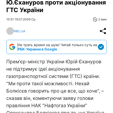
Ю.Єхануров проти акціонування
ГТС України
10:51 19.07.2006 Ср
2 мин
RBC.UA
Не трать время на шум! Читай только суть из
РБК-Украина в Google
Прем'єр-міністр України Юрій Єхануров
не підтримує ідеї акціонування
газотранспортної системи (ГТС) країни.
"Ми проти такої можливості. Нехай
Болкісєв говорить про це все, що хоче", –
сказав він, коментуючи заяву голови
правління НАК "Нафтогаз України"
Олександра Болкісєва про те, що Україна