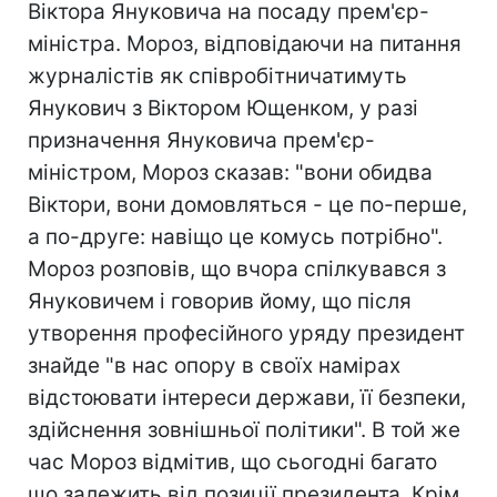
Віктора Януковича на посаду прем'єр-
міністра. Мороз, відповідаючи на питання
журналістів як співробітничатимуть
Янукович з Віктором Ющенком, у разі
призначення Януковича прем'єр-
міністром, Мороз сказав: "вони обидва
Віктори, вони домовляться - це по-перше,
а по-друге: навіщо це комусь потрібно".
Мороз розповів, що вчора спілкувався з
Януковичем і говорив йому, що після
утворення професійного уряду президент
знайде "в нас опору в своїх намірах
відстоювати інтереси держави, її безпеки,
здійснення зовнішньої політики". В той же
час Мороз відмітив, що сьогодні багато
що залежить від позиції президента. Крім