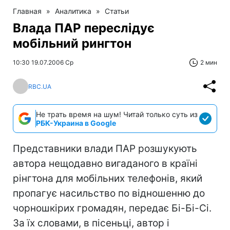
Главная
»
Аналитика
»
Статьи
Влада ПАР переслідує
мобільний рингтон
10:30 19.07.2006 Ср
2 мин
RBC.UA
Не трать время на шум! Читай только суть из
РБК-Украина в Google
Представники влади ПАР розшукують
автора нещодавно вигаданого в країні
рінгтона для мобільних телефонів, який
пропагує насильство по відношенню до
чорношкірих громадян, передає Бі-Бі-Сі.
За їх словами, в пісеньці, автор і