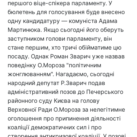
першого віце-спікера парламенту. У
бюлетень для голосування буде внесено
одну кандидатуру — комуніста Адама
Мартинюка. Якщо сьогодні його оберуть
заступником голови парламенту, він
стане першим, хто тричі обійматиме цю
посаду. Однак Роман Зварич уже назвав
поведінку О.Мороза "політичним
жонглюванням". Нагадаємо, сьогодні
народний депутат Р.Зварич подав
адміністративний позов до Печерського
районного суду Києва на голову
Верховної Ради О.Мороза за нелегітимне
оголошення про припинення діяльності
коаліції демократичних сил і про
створення антикризової коаліції. У позові,