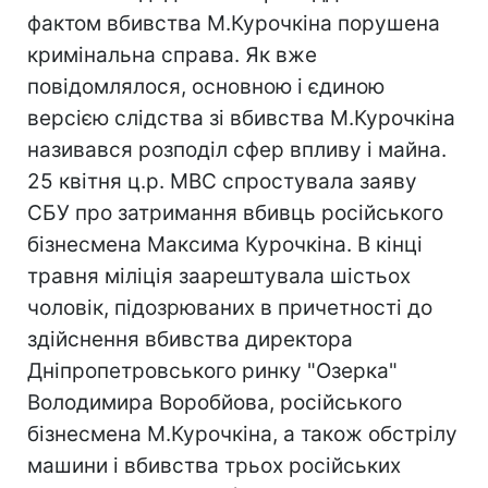
фактом вбивства М.Курочкіна порушена
кримінальна справа. Як вже
повідомлялося, основною і єдиною
версією слідства зі вбивства М.Курочкіна
називався розподіл сфер впливу і майна.
25 квітня ц.р. МВС спростувала заяву
СБУ про затримання вбивць російського
бізнесмена Максима Курочкіна. В кінці
травня міліція заарештувала шістьох
чоловік, підозрюваних в причетності до
здійснення вбивства директора
Дніпропетровського ринку "Озерка"
Володимира Воробйова, російського
бізнесмена М.Курочкіна, а також обстрілу
машини і вбивства трьох російських