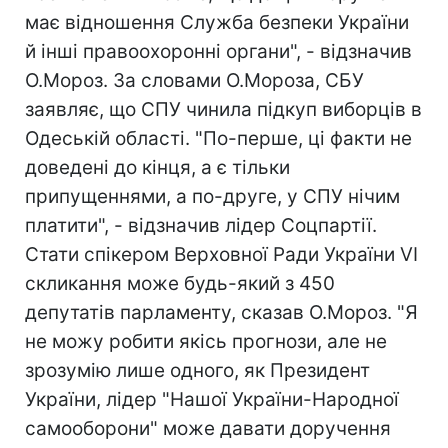
має відношення Служба безпеки України
й інші правоохоронні органи", - відзначив
О.Мороз. За словами О.Мороза, СБУ
заявляє, що СПУ чинила підкуп виборців в
Одеській області. "По-перше, ці факти не
доведені до кінця, а є тільки
припущеннями, а по-друге, у СПУ нічим
платити", - відзначив лідер Соцпартії.
Стати спікером Верховної Ради України VI
скликання може будь-який з 450
депутатів парламенту, сказав О.Мороз. "Я
не можу робити якісь прогнози, але не
зрозумію лише одного, як Президент
України, лідер "Нашої України-Народної
самооборони" може давати доручення