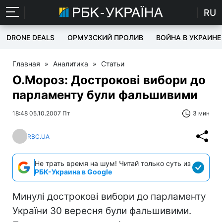
RU
DRONE DEALS
ОРМУЗСКИЙ ПРОЛИВ
ВОЙНА В УКРАИНЕ
Главная
»
Аналитика
»
Статьи
О.Мороз: Дострокові вибори до
парламенту були фальшивими
18:48 05.10.2007 Пт
3 мин
RBC.UA
Не трать время на шум! Читай только суть из
РБК-Украина в Google
Минулі дострокові вибори до парламенту
України 30 вересня були фальшивими.