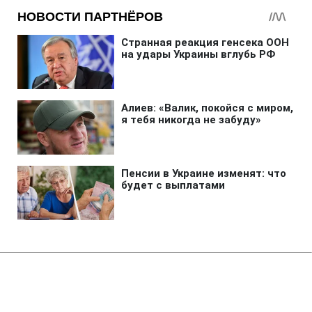
Главная
»
Аналитика
»
Статьи
У Київській області здійснений