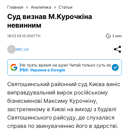
Главная
»
Аналитика
»
Статьи
Суд визнав М.Курочкіна
невинним
18:23 05.10.2007 Пт
3 мин
RBC.UA
Не трать время на шум! Читай только суть из
РБК-Украина в Google
Святошинський районний суд Києва виніс
виправдувальний вирок російському
бізнесменові Максиму Курочкіну,
застреленому в Києві на виході з будівлі
Святошинського райсуду, де слухалася
справа по звинуваченню його в здирстві.