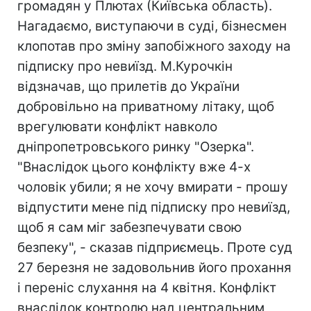
громадян у Плютах (Київська область).
Нагадаємо, виступаючи в суді, бізнесмен
клопотав про зміну запобіжного заходу на
підписку про невиїзд. М.Курочкін
відзначав, що прилетів до України
добровільно на приватному літаку, щоб
врегулювати конфлікт навколо
дніпропетровського ринку "Озерка".
"Внаслідок цього конфлікту вже 4-х
чоловік убили; я не хочу вмирати - прошу
відпустити мене під підписку про невиїзд,
щоб я сам міг забезпечувати свою
безпеку", - сказав підприємець. Проте суд
27 березня не задовольнив його прохання
і переніс слухання на 4 квітня. Конфлікт
внаслідок контролю над центральним