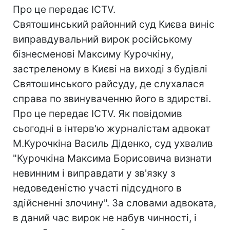
Про це передає ICTV.
Святошинський районний суд Києва виніс
виправдувальний вирок російському
бізнесменові Максиму Курочкіну,
застреленому в Києві на виході з будівлі
Святошинського райсуду, де слухалася
справа по звинуваченню його в здирстві.
Про це передає ICTV. Як повідомив
сьогодні в інтерв'ю журналістам адвокат
М.Курочкіна Василь Діденко, суд ухвалив
"Курочкіна Максима Борисовича визнати
невинним і виправдати у зв'язку з
недоведеністю участі підсудного в
здійсненні злочину". За словами адвоката,
в даний час вирок не набув чинності, і