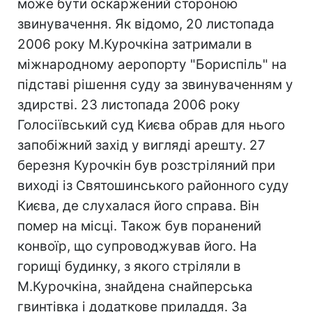
може бути оскаржений стороною
звинувачення. Як відомо, 20 листопада
2006 року М.Курочкіна затримали в
міжнародному аеропорту "Бориспіль" на
підставі рішення суду за звинуваченням у
здирстві. 23 листопада 2006 року
Голосіївський суд Києва обрав для нього
запобіжний захід у вигляді арешту. 27
березня Курочкін був розстріляний при
виході із Святошинського районного суду
Києва, де слухалася його справа. Він
помер на місці. Також був поранений
конвоїр, що супроводжував його. На
горищі будинку, з якого стріляли в
М.Курочкіна, знайдена снайперська
гвинтівка і додаткове приладдя. За