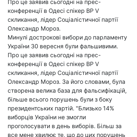
Про це заявив сьогодні на прес-
конференції в Одесі спікер ВР V
скликання, лідер Соціалістичної партії
Олександр Мороз.
Минулі дострокові вибори до парламенту
України 30 вересня були фальшивими.
Про це заявив сьогодні на прес-
конференції в Одесі спікер ВР V
скликання, лідер Соціалістичної партії
Олександр Мороз. За його словами, була
створена велика база для фальсифікацій,
більше всього порушень були з боку
президентських партій. "Близько 14%
виборців України не змогли
проголосувати в день виборів. Більш за
все мене хвилює те, що до цих порушень