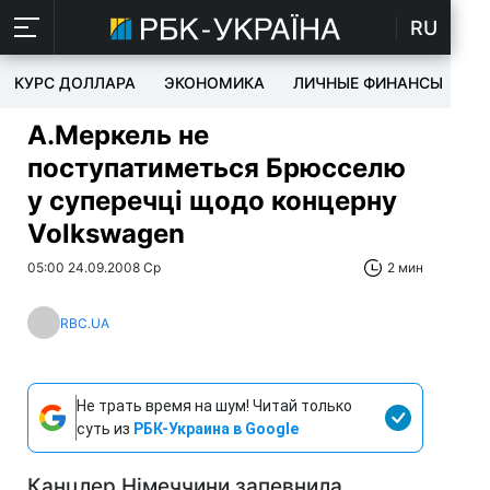
RU
КУРС ДОЛЛАРА
ЭКОНОМИКА
ЛИЧНЫЕ ФИНАНСЫ
T
А.Меркель не
поступатиметься Брюсселю
у суперечці щодо концерну
Volkswagen
05:00 24.09.2008 Ср
2 мин
RBC.UA
Не трать время на шум! Читай только
суть из
РБК-Украина в Google
Канцлер Німеччини запевнила