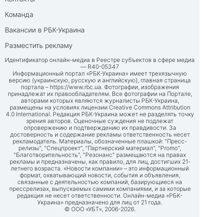
Команда
Вакансии в РБК-Украина
Разместить рекламу
Идентификатор онлайн-медиа в Реестре субъектов в сфере медиа
— R40-05347
Информационный портал «РБК-Украина» имеет трехязычную
версию (украинскую, русскую и английскую), главная страница
портала –
https://www.rbc.ua
. Фотографии, изображения
принадлежат их правообладателям. Все фотографии на Портале,
авторами которых являются журналисты РБК-Украина,
размещены на условиях лицензии Creative Commons Attribution
4.0 International. Редакция РБК-Украина может не разделять точку
зрения авторов. Оценочные суждения не подлежат
опровержению и подтверждению их правдивости. За
достоверность и содержание рекламы ответственность несет
рекламодатель. Материалы, обозначенные плашкой: "Пресс-
релизы", "Спецпроект", "Партнерский материал", "Promo",
"Благотворительность", "Резонанс" размещаются на правах
рекламы и предназначены, как правило, для лиц, достигших 21-
летнего возраста. «Новости компании» – это информационный
формат, охватывающий новости, события и объявления,
связанные с деятельностью компаний, базирующиеся на
прессрелизах, выпускаемых самими компаниями, и за которые
редакция не несет ответственности. Онлайн-медиа «РБК-
Украина» предназначено для лиц от 21 года.
© ООО «УБТ», 2006-2026.