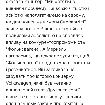
сказала канцлер. "Ми ретельно
вивчили проблему, і зі всією чіткістю і
ясністю наполягатимемо на своєму,
не дивлячись на вимоги Єврокомісії, -
заявила вона. - Закон зі всіма його
правилами абсолютно не справляє
впливу на конкурентоспроможність
"Фольксвагена". А.Меркель
наголосила, що докладе зусилля, щоб
"Фольксваген" продовжував зростати
і розвиватися. Він закликала не
забувати про історію концерну
Volkswagen, який був негайно
відновлений після Другої світової
війни, не в останню чергу завдяки
спеціальному закону про компанію,