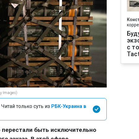
Конс
корре
Буд
экз
с т
Tact
y Images)
 Читай только суть из
РБК-Украина в
о перестали быть исключительно
го заказа. В этой сфере