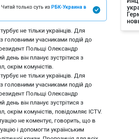
Инц
укр
 Читай только суть из
РБК-Украина в
Гер
нов
турбує не тільки українців. Для
 з головними учасниками подій до
 президент Польщі Олександр
й день він планує зустрітися з
л, окрім комуністів.
турбує не тільки українців. Для
 з головними учасниками подій до
 президент Польщі Олександр
й день він планує зустрітися з
л, окрім комуністів, повідомляє ICTV.
уацію не коментує, говорить, що в
туацію і допомогти українським
олітичної кризи. Пропозиція для всіх