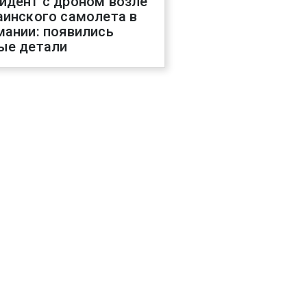
идент с дроном возле
аинского самолета в
мании: появились
ые детали