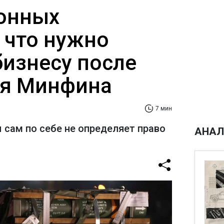
онных
 что нужно
бизнесу после
ия Минфина
7 мин
 сам по себе не определяет право
АНАЛ