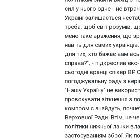
сил у нього одне - не втрач
Україні залишається нестаб
треба, щоб світ розумів, що
мене таке враження, що зр
навіть для самих українців
для тих, хто бажає вам всь
справа?", - підкреслив ек
сьогодні вранці спікер ВР
погоджувальну раду з кері
"Нашу Україну" не використ
провокувати зіткнення з п
компроміс знайдуть, почне
Верховної Ради. Втім, не ч
політики нижньої ланки вл
застосуванням зброї. Як по