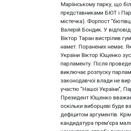
Маріїнському парку, що біл
представниками БЮТ і Парт
містечка). Форпост "бютівц
Валерій Бондик. У відпові
Віктор Таран вистрілив гу
намет. Поранених немає. Я
України Віктор Ющенко зус
парламенту. Після проведен
виключає розпуску парлам
законодавчої влади не вирі
участю "Нашої України", Парт
Президент Ющенко вважає 
оскільки виборцеві буде ва
дефіцитом аргументів. Крі
кандидатура прем'єра мало