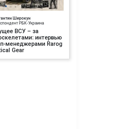
тантин Широкун
спондент РБК-Украина
ущее ВСУ – за
оскелетами: интервью
оп-менеджерами Rarog
ical Gear