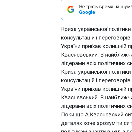
Не трать время на шум!
Google
Криза української політики 
консультацій і переговорів
України приїхав колишній
Кваснєвський. В найближчи
лідерами всіх політичних си
Криза української політики 
консультацій і переговорів
України приїхав колишній
Кваснєвський. В найближчи
лідерами всіх політичних си
Поки що А.Кваснєвский сит
деталях хоче зрозуміти си
політикам знайти вихід з п