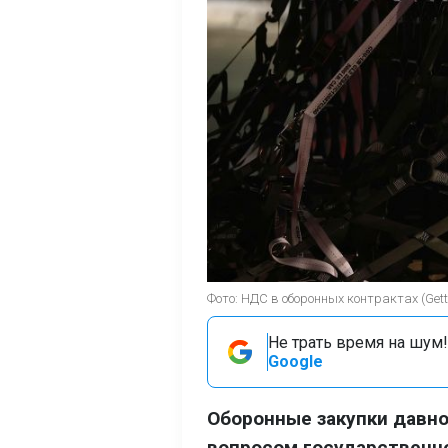
Фото: НДС в оборонных контрактах (Gett
Не трать время на шум!
Google
Оборонные закупки давн
вопросом государственно