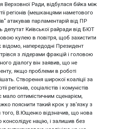
я Верховної Ради, відбулася бійка між
ії регіонів (мешканцями наметового
ів" атакував парламентарій від ПР
дь депутат Київської райради від БЮТ
мовою кулею в повітря, щоб захистити
к відомо, напередодні Президент
трівся з лідерами фракцій і головою
ого діалогу він заявив, що не
енту, якщо проблеми в роботі
шать. Створення широкої коаліції за
ії регіонів, соціалістів і комуністів
мало оптимістичним сценарієм,
жко пояснити такий крок у зв'язку з
м того, В.Ющенко відзначив, що нова
 консолідує націю, і залишив без