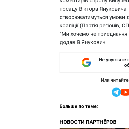
коментарів спробу висуне
посаду Віктора Януковича.
створюватимуться умови дл
коаліції (Партія регіонів, 
"Ми хочемо не приєднання "
додав В.Янукович.
Не упустите 
об
Или читайте
Больше по теме: