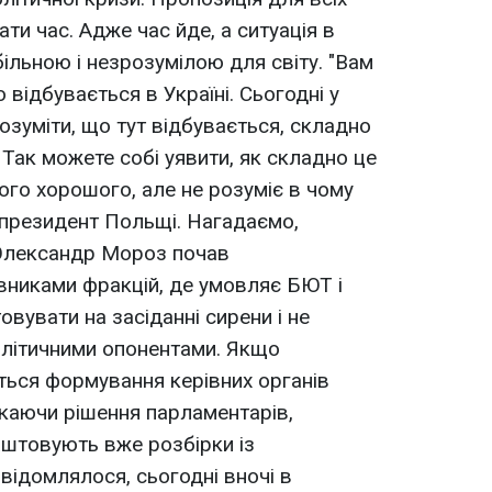
ати час. Адже час йде, а ситуація в
ільною і незрозумілою для світу. "Вам
 відбувається в Україні. Сьогодні у
озуміти, що тут відбувається, складно
. Так можете собі уявити, як складно це
ого хорошого, але не розуміє в чому
с-президент Польщі. Нагадаємо,
 Олександр Мороз почав
вниками фракцій, де умовляє БЮТ і
овувати на засіданні сирени і не
олітичними опонентами. Якщо
ться формування керівних органів
екаючи рішення парламентарів,
аштовують вже розбірки із
відомлялося, сьогодні вночі в