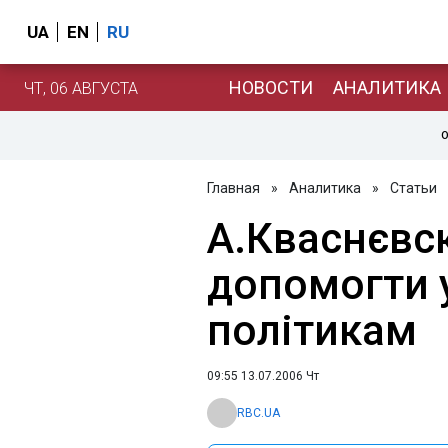
UA
EN
RU
НОВОСТИ
АНАЛИТИКА
ЧТ, 06 АВГУСТА
О
Главная
»
Аналитика
»
Статьи
А.Кваснєвс
допомогти 
політикам
09:55 13.07.2006 Чт
RBC.UA