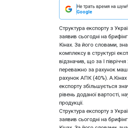
Не трать время на шум!
Google
Структура експорту з Укра
заявив сьогодні на брифінг
Кiнах. За його словами, зн
комплексу в структурі експ
відзначив, що за I піврічч
переважно за рахунок маши
рахунок АПК (40%). А.Кiнах
експорту збільшується знач
рівень доданої вартості, на
продукції.
Структура експорту з Укра
заявив сьогодні на брифінг
Кiнах. За його словами, зн