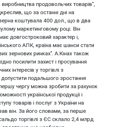
в виробництва продовольчих товарiв",
ідкреслив, що за останні дні на
зерна коштувала 400 дол., що в два
нулому маркетинговому році. Він
має довгостроковий характер і,
їнського АПК, країна має шанси стати
вих зернових ринках". А.Кiнах також
хідно посилити захист і просування
них інтересів у торгівлі з
 допустити подальшого зростання
 першу чергу можна зробити за рахунок
можності української продукції і
пу товарів і послуг з України на
зав він. За його словами, за перше
 сальдо торгівлі з ЄС склало 2,4 млрд