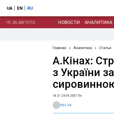
UA
EN
RU
НОВОСТИ
АНАЛИТИКА
ЧТ, 06 АВГУСТА
Главная
»
Аналитика
»
Статьи
А.Кiнах: Ст
з України 
сировинно
18:21 24.09.2007 Пн
RBC.UA