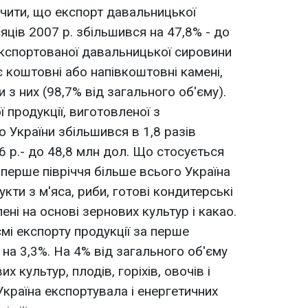
начити, що експорт давальницької
сяців 2007 р. збільшився на 47,8% - до
 експортованої давальницької сировини
 коштовні або напівкоштовні камені,
 з них (98,7% від загального об'єму).
ї продукції, виготовленої з
 України збільшився в 1,8 разiв
06 р.- до 48,8 млн дол. Що стосується
 перше півріччя більше всього Україна
кти з м'яса, риби, готові кондитерські
ені на основі зернових культур і какао.
ємі експорту продукції за перше
 на 3,3%. На 4% від загального об'єму
 культур, плодів, горіхів, овочів і
Україна експортувала і енергетичних