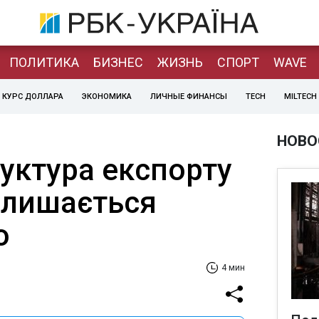
ПОЛИТИКА
БИЗНЕС
ЖИЗНЬ
СПОРТ
WAVE
КУРС ДОЛЛАРА
ЭКОНОМИКА
ЛИЧНЫЕ ФИНАНСЫ
TECH
MILTECH
НОВО
руктура експорту
залишається
ю
4 мин