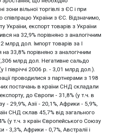
о зростання, що необхідно
 зони вільної торгівлі з ЄС і при
о співпрацю України з ЄС. Відзначимо,
 України, експорт товарів з України
ьшився на 32,9% порівняно з аналогічним
12 млрд дол. Імпорт товарів за І
я на 33,8% порівняно з аналогічним
27,306 млрд дол. Негативне сальдо
 І півріччі 2006 р. - 3,01 млрд дол.).
ації проводилися з партнерами з 198
тних постачань в країни СНД складали
кспорту, до Європи - 31,8% (у т.ч. в
- 29,9%, Азії - 20,1%, Африки - 5,9%,
раїн СНД склав 45,7% від загального
,4% (у т.ч. з країн Європейського Союзу
ки - 3,3%, Африки - 0,7%, Австралії і