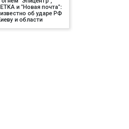
 огнем "Эпицентр",
ETKA и "Новая почта":
 известно об ударе РФ
Киеву и области