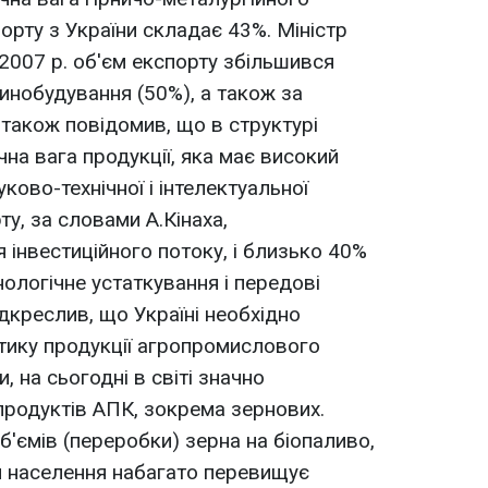
орту з України складає 43%. Міністр
я 2007 р. об'єм експорту збільшився
нобудування (50%), а також за
 також повідомив, що в структурі
на вага продукції, яка має високий
уково-технічної і інтелектуальної
рту, за словами А.Кiнаха,
 інвестиційного потоку, і близько 40%
нологічне устаткування і передові
ідкреслив, що Україні необхідно
тику продукції агропромислового
, на сьогодні в світі значно
родуктів АПК, зокрема зернових.
б'ємів (переробки) зерна на біопаливо,
ня населення набагато перевищує