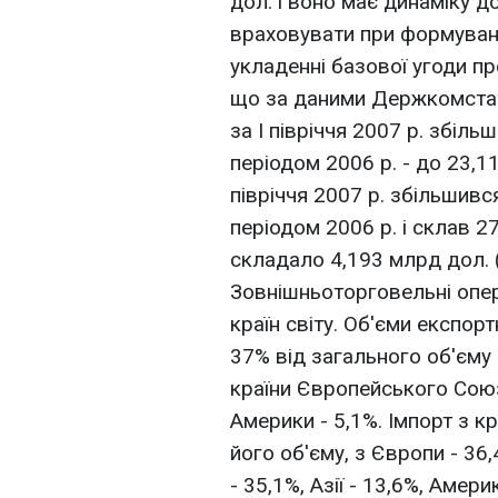
дол. і воно має динаміку д
враховувати при формуванні
укладенні базової угоди пр
що за даними Держкомстату
за І півріччя 2007 р. збіл
періодом 2006 р. - до 23,1
півріччя 2007 р. збільшивс
періодом 2006 р. і склав 
складало 4,193 млрд дол. (у
Зовнішньоторговельні опер
країн світу. Об'єми експор
37% від загального об'єму е
країни Європейського Союзу 
Америки - 5,1%. Імпорт з к
його об'єму, з Європи - 36
- 35,1%, Азії - 13,6%, Амери