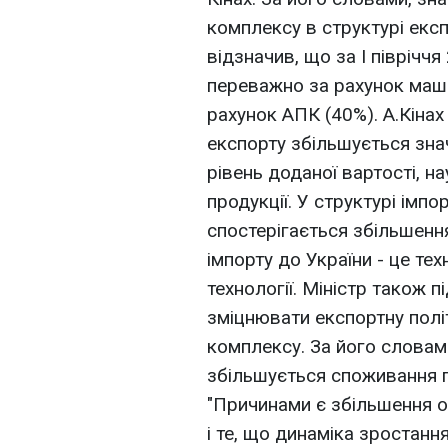
комплексу в структурі експ
відзначив, що за I піврічч
переважно за рахунок маши
рахунок АПК (40%). А.Кiнах
експорту збільшується знач
рівень доданої вартості, на
продукції. У структурі імпо
спостерігається збільшення
імпорту до України - це тех
технології. Міністр також п
змiцнювати експортну полі
комплексу. За його словами
збільшується споживання п
"Причинами є збільшення о
і те, що динаміка зростан