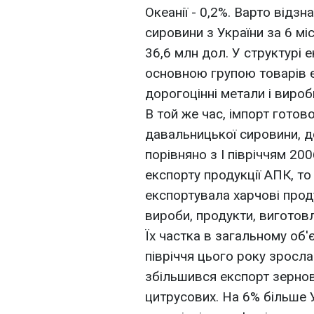
Океанії - 0,2%. Варто відз
сировини з України за 6 мі
36,6 млн дол. У структурі
основною групою товарів є
дорогоцінні метали і вироби
В той же час, імпорт готово
давальницької сировини, до
порівняно з І півріччям 20
експорту продукції АПК, то
експортувала харчові проду
вироби, продукти, виготовл
Їх частка в загальному об'
півріччя цього року зросла
збільшився експорт зернових
цитрусових. На 6% більше 