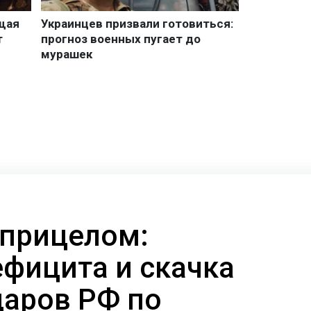
 прицелом:
ефицита и скачка
даров РФ по