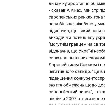
динаміку зростання об'ємі
- сказав А.Кiнах. Міністр п
європейських ринках тона 
рази більше, ніж було у ми
відзначив, що такий попит 
виходячи з потенціалу укра
"могутнім гравцем на світо
відзначив, що Україні необ
своїх національних економіч
Європейським Союзом і не
негативного сальдо. "Це в
підвищення конкурентоспро
зняття обмежень щодо досту
європейський ринок", - ска
півріччя 2007 р. негативне