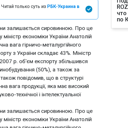
Под
ROZ
 Читай только суть из
РБК-Украина в
что
по 
їни залишається сировинною. Про це
у міністр економіки України Анатолій
ачна вага гірничо-металургійного
орту з України складає 43%. Міністр
я 2007 р. об'єм експорту збільшився
нобудування (50%), а також за
 також повідомив, що в структурі
на вага продукції, яка має високий
уково-технічної і інтелектуальної
їни залишається сировинною. Про це
у міністр економіки України Анатолій
ачна вага гірничо-металургійного