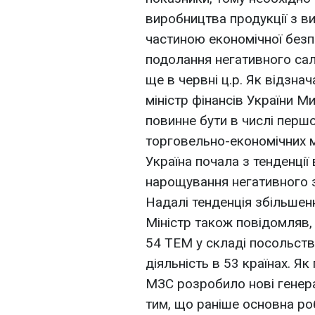
виробництва продукції з в
частиною економічної безп
подолання негативного сал
ще в червні ц.р. Як відзнач
міністр фінансів України М
повинне бути в числі перш
торговельно-економічних мі
Україна почала з тенденці
нарощування негативного 
Надалі тенденція збільшен
Міністр також повідомляв,
54 ТЕМ у складі посольств
діяльність в 53 країнах. Я
МЗС розробило нові генера
тим, що раніше основна ро