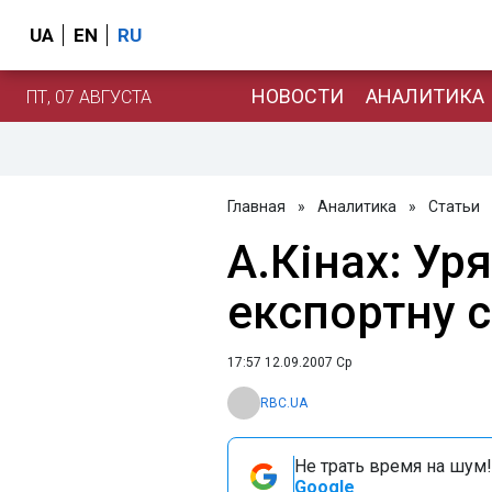
UA
EN
RU
НОВОСТИ
АНАЛИТИКА
ПТ, 07 АВГУСТА
Главная
»
Аналитика
»
Статьи
А.Кінах: Ур
експортну с
17:57 12.09.2007 Ср
RBC.UA
Не трать время на шум!
Google