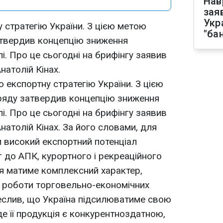
Нав
зая
Укр
 стратегію України. З цією метою
"ба
атвердив концепцію зниження
і. Про це сьогодні на брифінгу заявив
натолій Кінах.
 експортну стратегію України. З цією
ряду затвердив концепцію зниження
і. Про це сьогодні на брифінгу заявив
Анатолій Кінах. За його словами, для
 високий експортний потенціал
г до АПК, курортного і рекреаційного
ія матиме комплексний характер,
роботи торговельно-економічних
креслив, що Україна підсилюватиме свою
 де її продукція є конкурентноздатною,