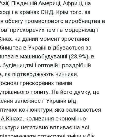
Азії, Південній Америці, Африці, на
ді і в країнах СНД. Крім того, за
ня обсягу промислового виробництва в
нові прискорених темпів модернізації
Кінах, на даний момент зростання
ництва в Україні відбувається за
цтва в машинобудуванні (23,9%), в
 будівництві і оптовій і роздрібній
ив, як підтверджують чинники,
 основі прискорених темпів
нутрішнього попиту. На його думку, це
ння залежності України від
ітичної кон'юнктури, яка залишається
А.Кінаха, коливання економічно-
юнктури негативно впливає на всі
підтримувати структурні зміни у бік