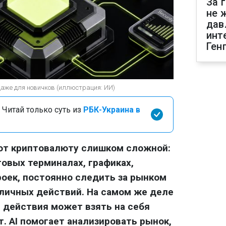
За 
не 
дав
инт
Ген
даже для новичков (иллюстрация: ИИ)
 Читай только суть из
РБК-Украина в
ают криптовалюту слишком сложной:
говых терминалах, графиках,
роек, постоянно следить за рынком
личных действий. На самом же деле
 действия может взять на себя
. AI помогает анализировать рынок,