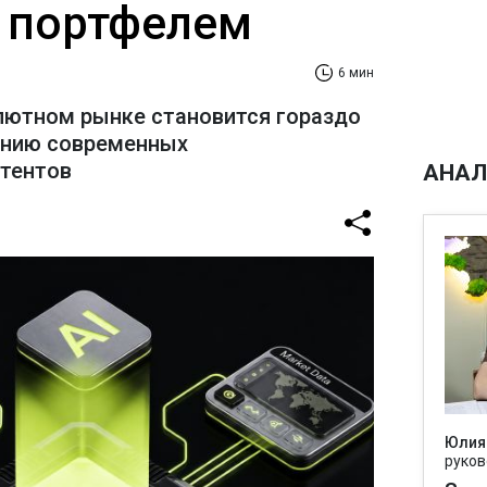
 портфелем
6 мин
лютном рынке становится гораздо
ению современных
стентов
АНАЛ
Юлия
руков