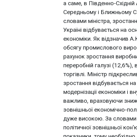
а саме, в Південно-Східній 
Середньому і Ближньому Схо
словами міністра, зростан
Україні відбувається на ос
економіки. Як відзначив А.
обсягу промислового вироб
рахунок зростання виробни
переробній галузі (12,6%), в
торгівлі. Міністр підкресл
зростання відбувається на
модернізації економіки і в
важливо, враховуючи зниже
зовнішньої економічно-пол
дуже високою. За словами 
політичної зовнішньої кон'
показники, тому необхідно 