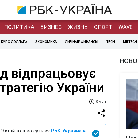
ПОЛИТИКА
БИЗНЕС
ЖИЗНЬ
СПОРТ
WAVE
КУРС ДОЛЛАРА
ЭКОНОМИКА
ЛИЧНЫЕ ФИНАНСЫ
TECH
MILTECH
НОВО
яд відпрацьовує
тратегію України
3 мин
 Читай только суть из
РБК-Украина в