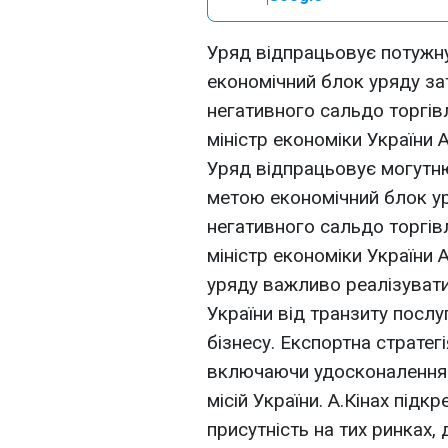
Уряд відпрацьовує потужну
економічний блок уряду з
негативного сальдо торгівл
міністр економіки України А
Уряд відпрацьовує могутню
метою економічний блок у
негативного сальдо торгівл
міністр економіки України 
уряду важливо реалізувати
України від транзиту послу
бізнесу. Експортна стратег
включаючи удосконалення 
місій України. А.Кінах під
присутність на тих ринках,