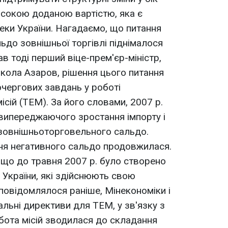
исокою доданою вартістю, яка є
еки України. Нагадаємо, що питання
ьдо зовнішньої торгівлі піднімалося
ав тоді перший віце-прем'єр-міністр,
икола Азаров, рішення цього питання
очергових завдань у роботі
сій (ТЕМ). За його словами, 2007 р.
ї випереджаючого зростання імпорту і
зовнішньоторговельного сальдо.
ня негативного сальдо продовжилася.
 що до травня 2007 р. було створено
 України, які здійснюють свою
к повідомлялося раніше, Мінекономіки і
льні директиви для ТЕМ, у зв'язку з
бота місій зводилася до складання