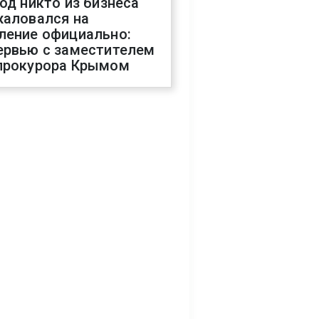
год никто из бизнеса
жаловался на
ление официально:
ервью с заместителем
прокурора Крымом