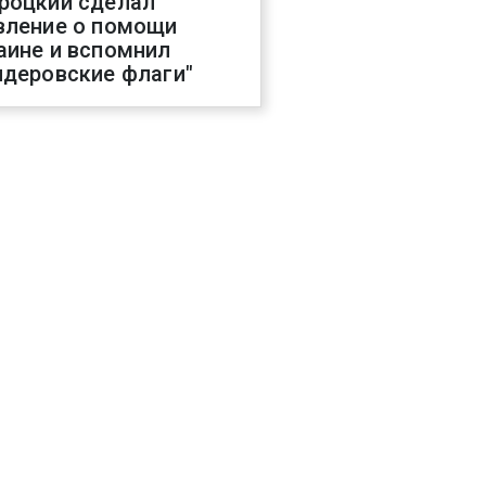
роцкий сделал
вление о помощи
аине и вспомнил
ндеровские флаги"