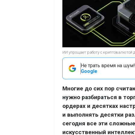
ИИ упрощает работу с криптовалютой 
Не трать время на шум!
Google
Многие до сих пор счит
нужно разбираться в тор
ордерах и десятках наст
и выполнять десятки раз
сегодня все эти сложные
искусственный интеллект