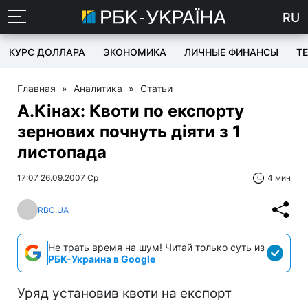
RU
КУРС ДОЛЛАРА
ЭКОНОМИКА
ЛИЧНЫЕ ФИНАНСЫ
T
Главная
»
Аналитика
»
Статьи
А.Кінах: Квоти по експорту
зернових почнуть діяти з 1
листопада
17:07 26.09.2007 Ср
4 мин
RBC.UA
Не трать время на шум! Читай только суть из
РБК-Украина в Google
Уряд установив квоти на експорт