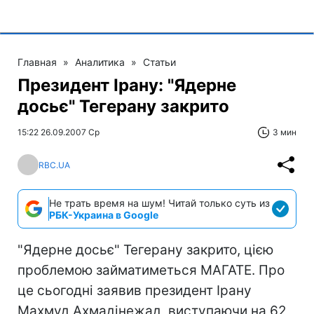
Главная
»
Аналитика
»
Статьи
Президент Ірану: "Ядерне
досьє" Тегерану закрито
15:22 26.09.2007 Ср
3 мин
RBC.UA
Не трать время на шум! Читай только суть из
РБК-Украина в Google
"Ядерне досьє" Тегерану закрито, цією
проблемою займатиметься МАГАТЕ. Про
це сьогодні заявив президент Ірану
Махмуд Ахмадінежад, виступаючи на 62