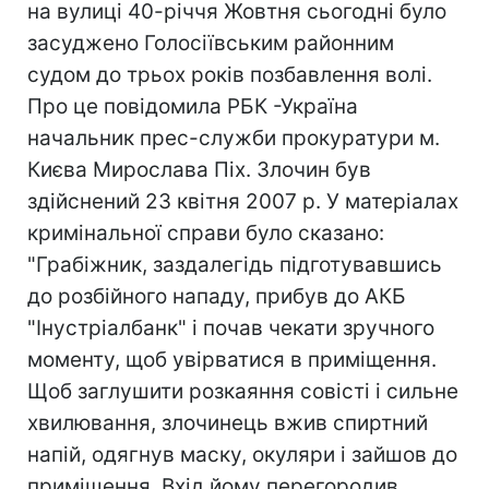
на вулиці 40-річчя Жовтня сьогодні було
засуджено Голосіївським районним
судом до трьох рокiв позбавлення волі.
Про це повідомила РБК -Україна
начальник прес-служби прокуратури м.
Києва Мирослава Піх. Злочин був
здійснений 23 квітня 2007 р. У матеріалах
кримінальної справи було сказано:
"Грабіжник, заздалегідь підготувавшись
до розбійного нападу, прибув до АКБ
"Інустріалбанк" і почав чекати зручного
моменту, щоб увірватися в приміщення.
Щоб заглушити розкаяння совісті і сильне
хвилювання, злочинець вжив спиртний
напій, одягнув маску, окуляри і зайшов до
приміщення. Вхід йому перегородив