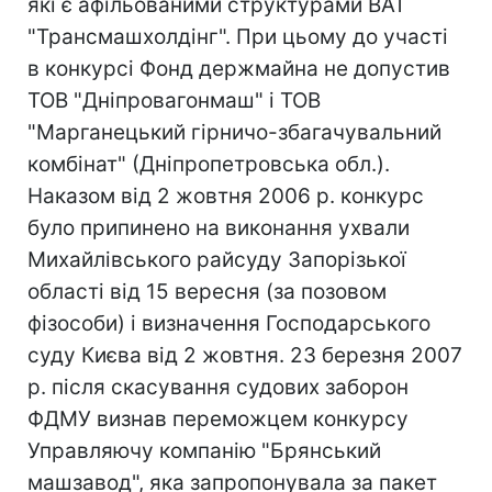
які є афільованими структурами ВАТ
"Трансмашхолдінг". При цьому до участі
в конкурсі Фонд держмайна не допустив
ТОВ "Дніпровагонмаш" і ТОВ
"Марганецький гірничо-збагачувальний
комбінат" (Дніпропетровська обл.).
Наказом від 2 жовтня 2006 р. конкурс
було припинено на виконання ухвали
Михайлівського райсуду Запорізької
області від 15 вересня (за позовом
фізособи) і визначення Господарського
суду Києва від 2 жовтня. 23 березня 2007
р. після скасування судових заборон
ФДМУ визнав переможцем конкурсу
Управляючу компанію "Брянський
машзавод", яка запропонувала за пакет