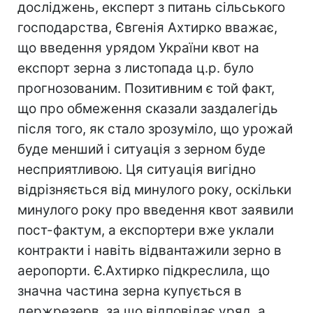
досліджень, експерт з питань сільського
господарства, Євгенія Ахтирко вважає,
що введення урядом України квот на
експорт зерна з листопада ц.р. було
прогнозованим. Позитивним є той факт,
що про обмеження сказали заздалегідь
після того, як стало зрозуміло, що урожай
буде менший і ситуація з зерном буде
несприятливою. Ця ситуація вигідно
відрізняється від минулого року, оскільки
минулого року про введення квот заявили
пост-фактум, а експортери вже уклали
контракти і навіть відвантажили зерно в
аеропорти. Є.Ахтирко підкреслила, що
значна частина зерна купується в
держрезерв, за що відповідає уряд, а