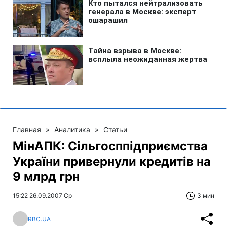
Главная
»
Аналитика
»
Статьи
МінАПК: Сільгосппідприємства
України привернули кредитів на
9 млрд грн
15:22 26.09.2007 Ср
3 мин
RBC.UA