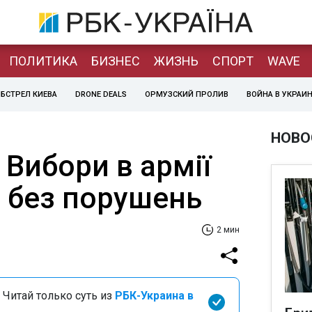
ПОЛИТИКА
БИЗНЕС
ЖИЗНЬ
СПОРТ
WAVE
БСТРЕЛ КИЕВА
DRONE DEALS
ОРМУЗСКИЙ ПРОЛИВ
ВОЙНА В УКРАИ
НОВО
 Вибори в армії
я без порушень
2 мин
 Читай только суть из
РБК-Украина в