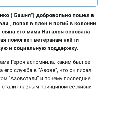
енко ("Башня") добровольно пошел в
али", попал в плен и погиб в колонии
и сына его мама Наталья основала
рая помогает ветеранам найти
ую и социальную поддержку.
ама Героя вспомнила, каким был ее
 его служба в "Азове", что он писал
гом "Азовстали" и почему последние
 стали главным принципом ее жизни.