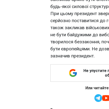
будь-якої силової структу
При цьому президент зверн
серйозно поставитися до 
також закликав військових
не бути байдужими до вибо
творилося беззаконня, по
бути європейцями. Не дозв
зазначив президент.
Не упустите 
об
Или читайте