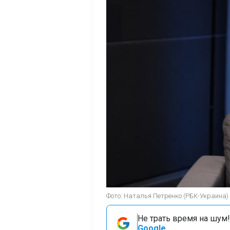
Фото: Наталья Петренко (РБК-Украина)
Не трать время на шум!
Google