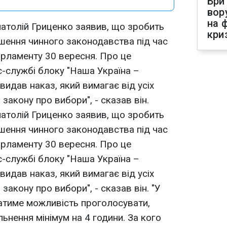
Бри
вор
на 
натолій Гриценко заявив, що зробить
кри
ушення чинного законодавства під час
рламенту 30 вересня. Про це
с-службі блоку "Наша Україна –
идав наказ, який вимагає від усіх
акону про вибори", - сказав він.
натолій Гриценко заявив, що зробить
ушення чинного законодавства під час
рламенту 30 вересня. Про це
с-службі блоку "Наша Україна –
идав наказ, який вимагає від усіх
акону про вибори", - сказав він. "У
атиме можливість проголосувати,
ьнення мінімум на 4 години. За кого