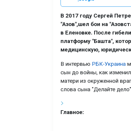
В 2017 году Сергей Петр
"Азов",шел бои на "Азовст
в Еленовке. После гибел
платформу "Башта", кото
медицинскую, юридическ
В интервью
РБК-Украина
м
сын до войны, как изменила
матери из окруженной вра
слова сына "Делайте дело"
Главное: