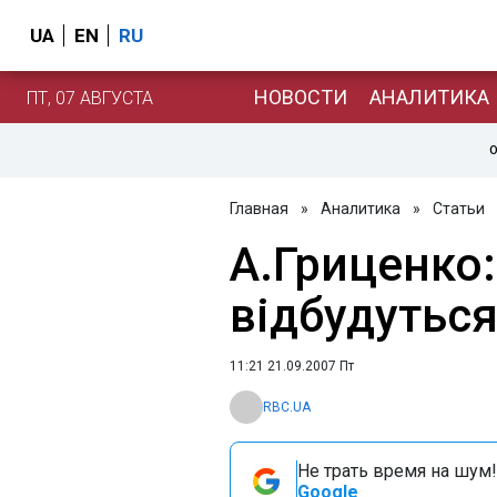
UA
EN
RU
НОВОСТИ
АНАЛИТИКА
ПТ, 07 АВГУСТА
О
Главная
»
Аналитика
»
Статьи
А.Гриценко:
відбудутьс
11:21 21.09.2007 Пт
RBC.UA
Не трать время на шум!
Google