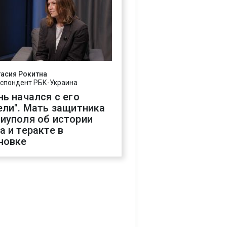
асия Рокитна
спондент РБК-Украина
нь начался с его
ели". Мать защитника
иуполя об истории
а и теракте в
новке