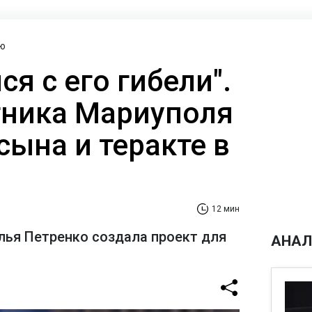
ю
ся с его гибели".
ника Мариуполя
сына и теракте в
12 мин
лья Петренко создала проект для
АНАЛ