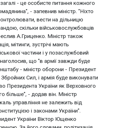
взагалі - це особисте питання кожного
адянина", - запевнив міністр. "Ніхто
о контролювати, вести на дільницю
мандою, скільки військовослужбовців
креслив А.Гриценко. Міністр також
ція, мітинги, зустрічі мають
ськової частини і у позаслужбовий
наголосив, що "в армії завжди буде
енштабу - міністр оборони - Президент
 Збройних Сил, i армія буде виконувати
во Президента України як Верховного
о більше", - додав він. Міністр
каль управління не залежить від
нституцією і законами України".
зидент України Віктор Ющенко
ичною. За його словами, політизація