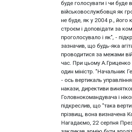
буде голосувати i чи буде 
військовослужбовця як гром
не буде, як у 2004 р., йог
строєм i доповідати за ко
проголосувало i як", - під
зазначив, що будь-яка агіта
проводитися за межами вій
час. При цьому А.Гриценко 
один міністр. "Начальник Г
- ось вертикаль управління
накази, директиви винятко
Головнокомандувача і ніког
підкреслив, що "така верти
прізвищ, вона визначена Ко
Нагадаємо, 22 серпня Пре
закликав армію бути аполіт