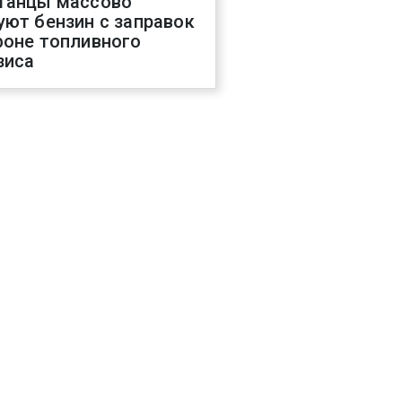
танцы массово
уют бензин с заправок
фоне топливного
зиса