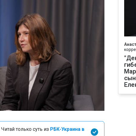
Анаст
корре
"Де
гиб
Мар
сын
Еле
 Читай только суть из
РБК-Украина в