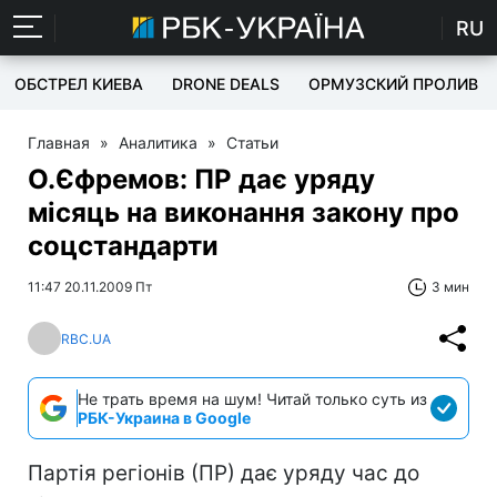
RU
ОБСТРЕЛ КИЕВА
DRONE DEALS
ОРМУЗСКИЙ ПРОЛИВ
Главная
»
Аналитика
»
Статьи
О.Єфремов: ПР дає уряду
місяць на виконання закону про
соцстандарти
11:47 20.11.2009 Пт
3 мин
RBC.UA
Не трать время на шум! Читай только суть из
РБК-Украина в Google
Партія регіонів (ПР) дає уряду час до