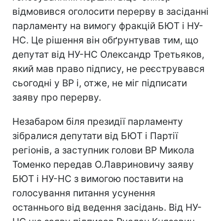
відмовився оголосити перерву в засіданні
парламенту на вимогу фракцій БЮТ і НУ-
НС. Це рішення він обґрунтував тим, що
депутат від НУ-НС Олександр Третьяков,
який мав право підпису, не реєструвався
сьогодні у ВР і, отже, не міг підписати
заяву про перерву.
Незабаром біля президії парламенту
зібралися депутати від БЮТ і Партії
регіонів, а заступник голови ВР Микола
Томенко передав О.Лавриновичу заяву
БЮТ і НУ-НС з вимогою поставити на
голосування питання усунення
останнього від ведення засідань. Від НУ-