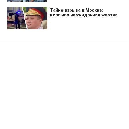
Главная
»
Аналитика
»
Статьи
У Делі обстріляли автобус з
іноземними туристами
13:00 19.09.2010 Вс
1 мин
RBC.UA
Не трать время на шум! Читай только суть из
РБК-Украина в Google