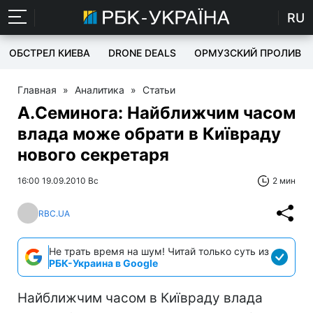
RU
ОБСТРЕЛ КИЕВА
DRONE DEALS
ОРМУЗСКИЙ ПРОЛИВ
Главная
»
Аналитика
»
Статьи
А.Семинога: Найближчим часом
влада може обрати в Київраду
нового секретаря
16:00 19.09.2010 Вс
2 мин
RBC.UA
Не трать время на шум! Читай только суть из
РБК-Украина в Google
Найближчим часом в Київраду влада