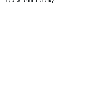
протистояння в Іраку.