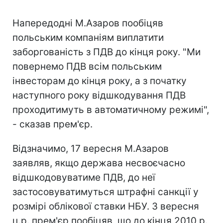
Напередодні М.Азаров пообіцяв
польським компаніям виплатити
заборгованість з ПДВ до кінця року. "Ми
повернемо ПДВ всім польським
інвесторам до кінця року, а з початку
наступного року відшкодування ПДВ
проходитимуть в автоматичному режимі",
- сказав прем'єр.
Відзначимо, 17 вересня М.Азаров
заявляв, якщо держава несвоєчасно
відшкодовуватиме ПДВ, до неї
застосовуватимуться штрафні санкції у
розмірі облікової ставки НБУ. 3 вересня
ц.р. прем'єр пообіцяв, що до кінця 2010 р.