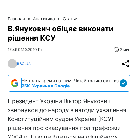
Главная
»
Аналитика
»
Статьи
В.Янукович обіцяє виконати
рішення КСУ
17:49 01.10.2010 Пт
2 мин
RBC.UA
Не трать время на шум! Читай только суть из
РБК-Украина в Google
Президент України Віктор Янукович
звернувся до народу з нагоди ухвалення
Конституційним судом України (КСУ)
рішення про скасування політреформи
2004 р. Про це йдеться на офіційному