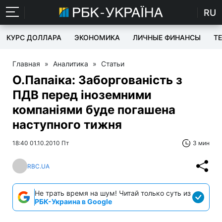
RU
КУРС ДОЛЛАРА
ЭКОНОМИКА
ЛИЧНЫЕ ФИНАНСЫ
T
Главная
»
Аналитика
»
Статьи
О.Папаіка: Заборгованість з
ПДВ перед іноземними
компаніями буде погашена
наступного тижня
18:40 01.10.2010 Пт
3 мин
RBC.UA
Не трать время на шум! Читай только суть из
РБК-Украина в Google