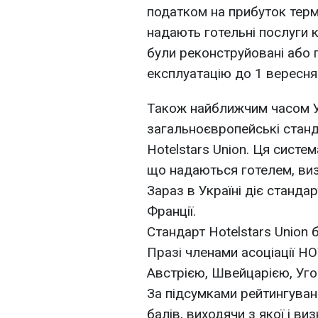
податком на прибуток термі
надають готельні послуги ка
були реконструйовані або п
експлуатацію до 1 вересня
Також найближчим часом У
загальноєвропейські станда
Hotelstars Union. Ця систем
що надаються готелем, ви
Зараз в Україні діє станда
Франції.
Стандарт Hotelstars Union 
Празі членами асоціації H
Австрією, Швейцарією, Уг
За підсумками рейтингуван
балів, виходячи з якої і ви