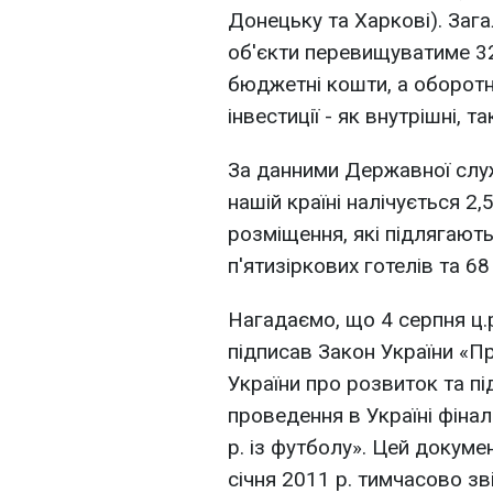
Донецьку та Харкові). Зага
об'єкти перевищуватиме 32
бюджетні кошти, а оборотн
інвестиції - як внутрішні, т
За данними Державної служб
нашій країні налічується 2,
розмiщення, якi пiдлягають
п'ятизiркових готелiв та 68
Нагадаємо, що 4 серпня ц.
підписав Закон України «Пр
України про розвиток та пі
проведення в Україні фіна
р. із футболу». Цей докум
січня 2011 р. тимчасово з