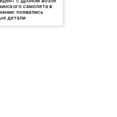
идент с дроном возле
аинского самолета в
мании: появились
ые детали