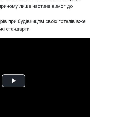
, причому лише частина вимог до
рів при будівництві своїх готелів вже
кі стандарти.
Play
Video