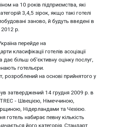
ном на 10 років підприємства, які
тегорій 3,4,5 зірок, якщо такі готелі
обудовані заново, й будуть введені в
 2012 р.
країна перейде на
рти класифікації готелів асоціації
а дає більш об'єктивну оцінку послуг,
знають готельєри.
рт, розроблений на основі прийнятого у
був затверджений 14 грудня 2009 р. в
OTREC - Швецією, Німеччиною,
орщиною, Нідерландами та Чехією.
ня готель набирає певну кількість
значається його категорія. Стандарт