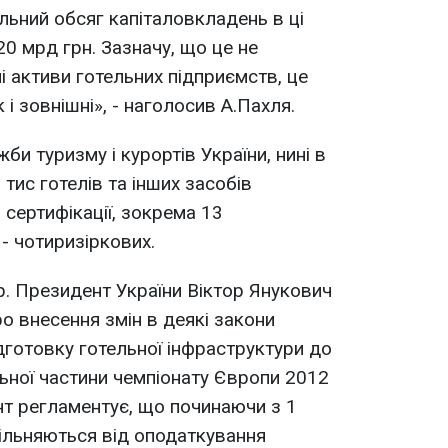
льний обсяг капіталовкладень в ці
0 мрд грн. Зазначу, що це не
і активи готельних підприємств, це
ак і зовнішні», - наголосив А.Пахля.
и туризму i курортiв України, нинi в
5 тис готелiв та iнших засобiв
 сертифiкацiї, зокрема 13
 - чотиризiркових.
р. Президент України Віктор Янукович
о внесення змін в деякі закони
дготовку готельної інфраструктури до
льної частини чемпіонату Європи 2012
ент регламентує, що починаючи з 1
вільняються від оподаткування