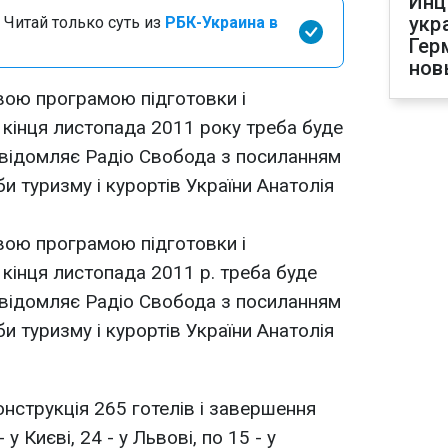
Инц
укр
 Читай только суть из
РБК-Украина в
Гер
нов
вою програмою підготовки і
кінця листопада 2011 року треба буде
повідомляє Радіо Свобода з посиланням
и туризму i курортiв України Анатолiя
вою програмою підготовки і
кінця листопада 2011 р. треба буде
повідомляє Радіо Свобода з посиланням
и туризму i курортiв України Анатолiя
онструкція 265 готелів і завершення
у Києві, 24 - у Львові, по 15 - у