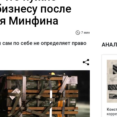
бизнесу после
ия Минфина
7 мин
 сам по себе не определяет право
АНАЛ
Конс
корре