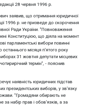
дакції 28 червня 1996 р.
вич заявив, що отримання юридичної
ції 1996 р. не призведе до скорочення
вної Ради України. "Повноваження
ені Конституцією, що діяла на момент
ргові парламентські вибори повинні
ю останнього місяця п'ятого року
виборах 31 жовтня депутати місцевих
отирирічний термін", - пояснив
речує наявність юридичних підстав
х президентських виборів, у зв'язку
ержави. "Громадяни обирають не
 за набір прав і обов'язків, а за