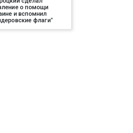
роцкий сделал
вление о помощи
аине и вспомнил
ндеровские флаги"