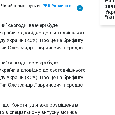
Нав
зая
 Читай только суть из
РБК-Украина в
Укр
"ба
їни" сьогодні ввечері буде
країни відповідно до сьогоднішнього
ду України (КСУ). Про це на брифінгу
раїни Олександр Лавринович, передає
.
їни" сьогодні ввечері буде
країни відповідно до сьогоднішнього
ду України (КСУ). Про це на брифінгу
раїни Олександр Лавринович, передає
.
, що Конституція вже розміщена в
що в спеціальному випуску вісника