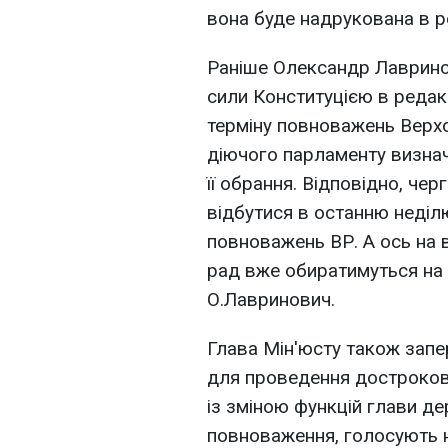
вона буде надрукована в ре
Раніше Олександр Лаврино
сили Конституцією в редак
терміну повноважень Верхо
діючого парламенту визнач
її обрання. Відповідно, че
відбутися в останню неділ
повноважень ВР. А ось на 
рад вже обиратимуться на ч
О.Лавринович.
Глава Мін'юсту також запе
для проведення дострокови
із зміною функцій глави д
повноваження, голосують не