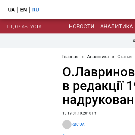
UA
EN
RU
НОВОСТИ
АНАЛИТИКА
ПТ, 07 АВГУСТА
О
Главная
»
Аналитика
»
Статьи
О.Лавринов
в редакції 1
надрукован
13:19 01.10.2010 Пт
RBC.UA