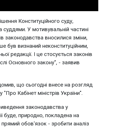
рішення Конституційного суду,
а суддями. У мотивувальній частині
тів законодавства вносилися зміни,
іше був визнаний неконституційним,
ої редакції. І це стосується законів
ислі Основного закону", - заявив
домив, що сьогодні внесе на розгляд
 "Про Кабінет міністрів України".
риведення законодавства у
ії буде, природно, покладена на
 прямий обов'язок - зробити аналіз