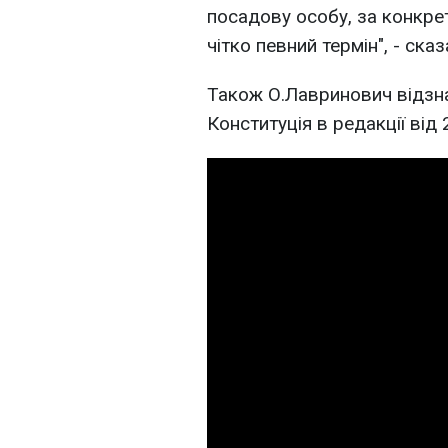
посадову особу, за конкре
чітко певний термін", - сказ
Також О.Лавринович відзна
Конституція в редакції від