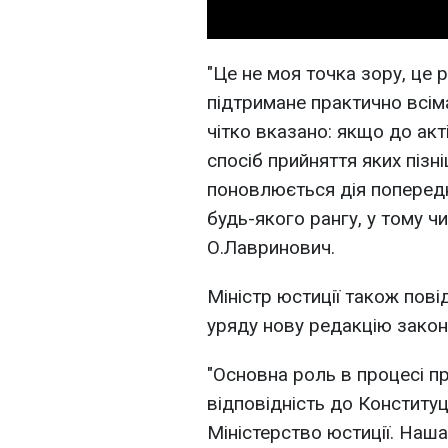
"Це не моя точка зору, це 
підтримане практично всім
чітко вказано: якщо до ак
спосіб прийняття яких пізн
поновлюється дія попереднь
будь-якого рангу, у тому ч
О.Лавринович.
Міністр юстиції також пові
уряду нову редакцію закону
"Основна роль в процесі п
відповідність до Конституц
Міністерство юстиції. Наша