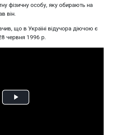
тну фізичну особу, яку обирають на
ав він.
чив, що в Україні відучора діючою є
 28 червня 1996 р.
Play
Video