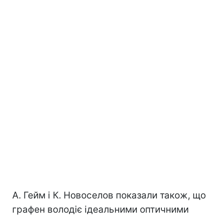
А. Гейм і К. Новоселов показали також, що
графен володіє ідеальними оптичними