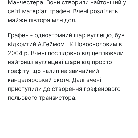
Манчестера. Вони створили найтонший у
світі матеріал графен. Вчені розділять
майже півтора млн дол.
Графен - одноатомний шар вуглецю, був
відкритий А.Геймом і К.Новосьоловим в
2004 р. Вчені послідовно відщеплювали
найтонші вуглецеві шари від просто
графіту, що налип на звичайний
канцелярський скотч. Далі вчені
приступили до створення графенового
польового транзистора.