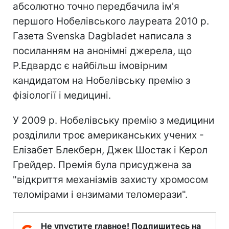
абсолютно точно передбачила ім'я
першого Нобелівського лауреата 2010 р.
Газета Svenska Dagbladet написала з
посиланням на анонімні джерела, що
Р.Едвардс є найбільш імовірним
кандидатом на Нобелівську премію з
фізіології і медицині.
У 2009 р. Нобелівську премію з медицини
розділили троє американських учених -
Елізабет Блекберн, Джек Шостак і Керол
Грейдер. Премія була присуджена за
"відкриття механізмів захисту хромосом
теломірами і ензимами теломерази".
Не упустите главное! Подпишитесь на