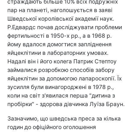
страждають більше 10% всіх подружніх
пар на планеті, наголошується в заяві
Шведської королівської академії наук.
Р.Едвардс почав досліджувати проблеми
фертильності в 1950-х рр., а в 1968 р.
йому вдалося домогтися запліднення
яйцеклітини в лабораторних умовах.
Надалі він і його колега Патрик Стептоу
займалися розробкою способів забору
яйцеклітин за допомогою лапароскопії. Їх
зусилля були винагороджені в 1978 р.,
коли на світ з'явилася перша "дитина з
пробірки" - здорова дівчинка Луїза Браун.
Зазначимо, що шведська преса за кілька
годин до офіційного оголошення