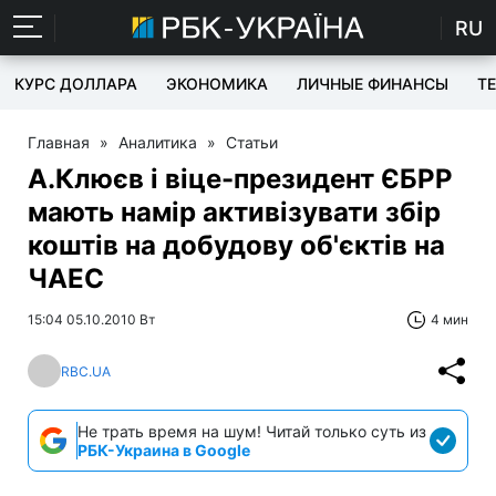
RU
КУРС ДОЛЛАРА
ЭКОНОМИКА
ЛИЧНЫЕ ФИНАНСЫ
T
Главная
»
Аналитика
»
Статьи
А.Клюєв і віце-президент ЄБРР
мають намір активізувати збір
коштів на добудову об'єктів на
ЧАЕС
15:04 05.10.2010 Вт
4 мин
RBC.UA
Не трать время на шум! Читай только суть из
РБК-Украина в Google