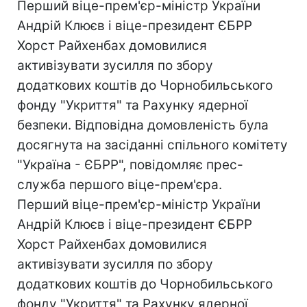
Перший віце-прем'єр-міністр України
Андрій Клюєв і віце-президент ЄБРР
Хорст Райхенбах домовилися
активізувати зусилля по збору
додаткових коштів до Чорнобильського
фонду "Укриття" та Рахунку ядерної
безпеки. Відповідна домовленість була
досягнута на засіданні спільного комітету
"Україна - ЄБРР", повідомляє прес-
служба першого віце-прем'єра.
Перший віце-прем'єр-міністр України
Андрій Клюєв і віце-президент ЄБРР
Хорст Райхенбах домовилися
активізувати зусилля по збору
додаткових коштів до Чорнобильського
фонду "Укриття" та Рахунку ядерної