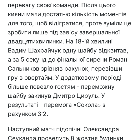
перевагу своєї команди. Після цього
кияни мали достатню кількість моментів
для того, щоб відігратися, проте зуміли це
зробити лише під завісу завершальної
двадцятихвилинки. На 18-ій хвилині
Вадим Шахрайчук одну шайбу відквитав,
а за 5 секунд до фінальної сирени Роман
Сальников зрівняв рахунок, перевівши
гру в овертайм. У додатковому періоді
більше повезло гостям - переможну
шайбу закинув Дмитро Цируль. У
результаті - перемога «Сокола» з
рахунком 3:2.
Наступний матч підопічні Олександра
Сеуканда проведуть 8 жовтня будинки