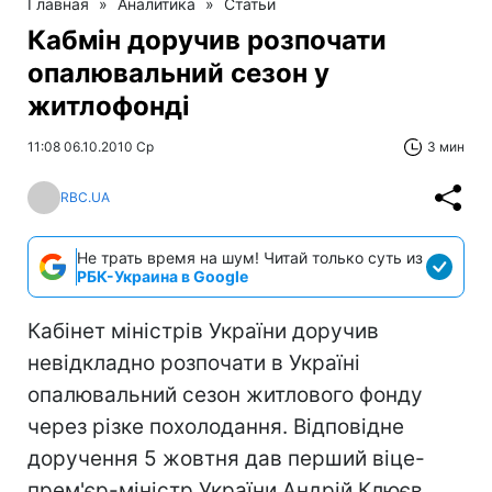
Главная
»
Аналитика
»
Статьи
Кабмін доручив розпочати
опалювальний сезон у
житлофонді
11:08 06.10.2010 Ср
3 мин
RBC.UA
Не трать время на шум! Читай только суть из
РБК-Украина в Google
Кабінет міністрів України доручив
невідкладно розпочати в Україні
опалювальний сезон житлового фонду
через різке похолодання. Відповідне
доручення 5 жовтня дав перший віце-
прем'єр-міністр України Андрій Клюєв.