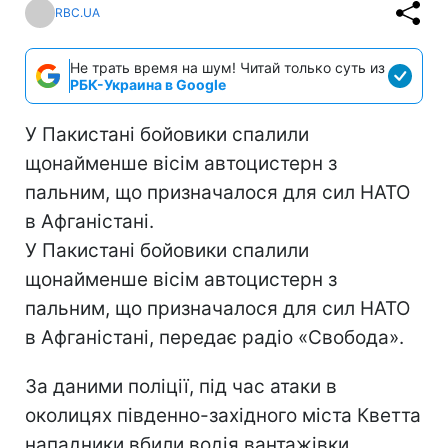
RBC.UA
Не трать время на шум! Читай только суть из
РБК-Украина в Google
У Пакистані бойовики спалили
щонайменше вісім автоцистерн з
пальним, що призначалося для сил НАТО
в Афганістані.
У Пакистані бойовики спалили
щонайменше вісім автоцистерн з
пальним, що призначалося для сил НАТО
в Афганістані, передає радіо «Свобода».
За даними поліції, під час атаки в
околицях південно-західного міста Кветта
нападники вбили водія вантажівки.