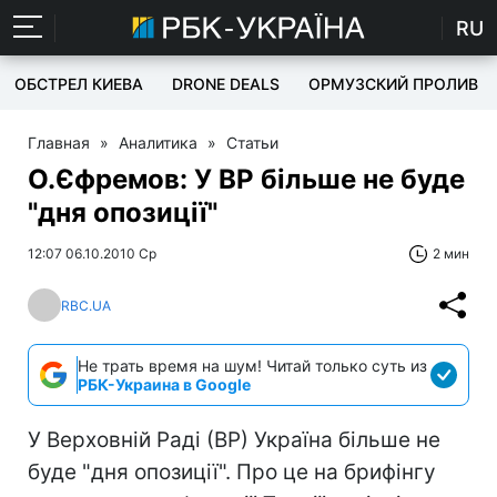
RU
ОБСТРЕЛ КИЕВА
DRONE DEALS
ОРМУЗСКИЙ ПРОЛИВ
Главная
»
Аналитика
»
Статьи
О.Єфремов: У ВР більше не буде
"дня опозиції"
12:07 06.10.2010 Ср
2 мин
RBC.UA
Не трать время на шум! Читай только суть из
РБК-Украина в Google
У Верховній Раді (ВР) Україна більше не
буде "дня опозиції". Про це на брифінгу