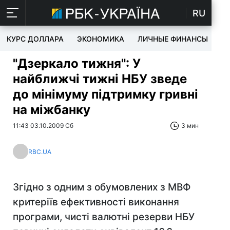
RU
КУРС ДОЛЛАРА
ЭКОНОМИКА
ЛИЧНЫЕ ФИНАНСЫ
T
"Дзеркало тижня": У
найближчі тижні НБУ зведе
до мінімуму підтримку гривні
на міжбанку
11:43 03.10.2009 Сб
3 мин
RBC.UA
Згідно з одним з обумовлених з МВФ
критеріїв ефективності виконання
програми, чисті валютні резерви НБУ