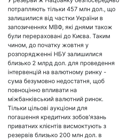
У резерви ж Нацбанку безпосередньо
потрапляють тільки 457 млн дол., що
залишилися від частки України в
запозиченнях МВФ, які днями також
були перераховані до Києва. Таким
чином, до початку жовтня у
розпорядженні НБУ залишилися
близько 2 млрд дол. для проведення
інтервенцій на валютному ринку -
сума безумовно недостатня, щоб
повноцінно впливати на
міжбанківський валютний ринок.
Тільки цільові аукціони для
погашення кредитних зобов'язань
приватних клієнтів висмоктують з
резервів близько 200 млн дол. в