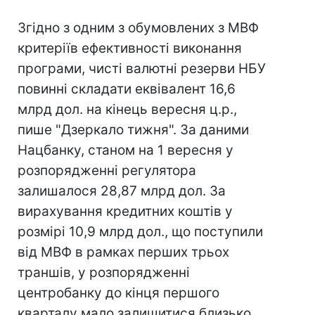
Згідно з одним з обумовлених з МВФ
критеріїв ефективності виконання
програми, чисті валютні резерви НБУ
повинні складати еквівалент 16,6
млрд дол. на кінець вересня ц.р.,
пише "Дзеркало тижня". За даними
Нацбанку, станом на 1 вересня у
розпорядженні регулятора
залишалося 28,87 млрд дол. За
вирахування кредитних коштів у
розмірі 10,9 млрд дол., що поступили
від МВФ в рамках перших трьох
траншів, у розпорядженні
центробанку до кінця першого
кварталу мало залишитися близько