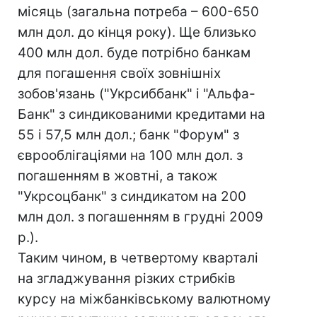
місяць (загальна потреба – 600-650
млн дол. до кінця року). Ще близько
400 млн дол. буде потрібно банкам
для погашення своїх зовнішніх
зобов'язань ("Укрсиббанк" і "Альфа-
Банк" з синдикованими кредитами на
55 і 57,5 млн дол.; банк "Форум" з
єврооблігаціями на 100 млн дол. з
погашенням в жовтні, а також
"Укрсоцбанк" з синдикатом на 200
млн дол. з погашенням в грудні 2009
р.).
Таким чином, в четвертому кварталі
на згладжування різких стрибків
курсу на міжбанківському валютному