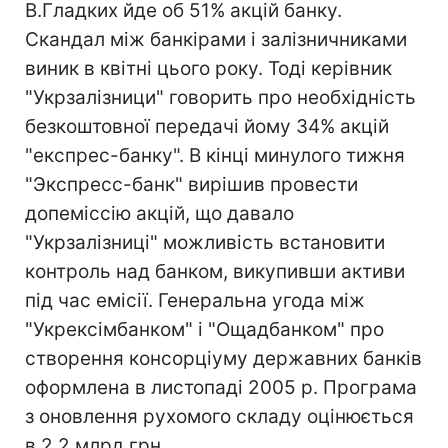
В.Гладких йде об 51% акцій банку.
Скандал між банкірами і залізничниками
виник в квітні цього року. Тоді керівник
"Укрзалізници" говорить про необхідність
безкоштовної передачі йому 34% акцій
"експрес-банку". В кінці минулого тижня
"Экспресс-банк" вирішив провести
допеміссію акцій, що давало
"Укрзалізниці" можливість встановити
контроль над банком, викупивши активи
під час емісії. Генеральна угода між
"Укрексімбанком" і "Ощадбанком" про
створення консорціуму державних банків
оформлена в листопаді 2005 р. Програма
з оновлення рухомого складу оцінюється
в 2,2 млрд грн.