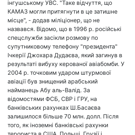
інгушському УВС. "Таке відчуття, що
КАМАЗ могли притягнути в це затишне
місце", - додав міліціонер, що не
назвався. Відомо, що в 1996 р. російські
спецслужби засікли розмову по
супутниковому телефону "президента"
Ічкерії Джохара Дудаєва, який загинув в
результаті вибуху керованої авіабомби. У
2004 р. точковим ударом штурмової
авіації був знищений арабський
найманець Абу аль-Валід. За
відомостями ФСБ, СВР і ГРУ, на
банківських рахунках Ш.Басаєва
залишилося більше 70 млн. долл. Після
того, як іноземні банківські рахунки
терориста в США, Польщі, Грузії і