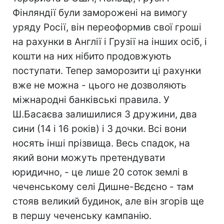
Фінляндії були заморожені на вимогу
уряду Росії, він переоформив свої гроші
на рахунки в Англії і Грузії на інших осіб, і
кошти на них нібито продовжують
поступати. Тепер заморозити ці рахунки
вже не можна - цього не дозволяють
міжнародні банківські правила. У
Ш.Басаєва залишилися 3 дружини, два
сини (14 і 16 років) і 3 дочки. Всі вони
носять інші прізвища. Весь спадок, на
який вони можуть претендувати
юридично, - це лише 20 соток землі в
чеченському селі Дишне-Вєдєно - там
стояв великий будинок, але він згорів ще
в першу чеченську кампанію.