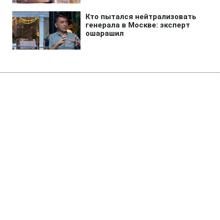
Главная
»
Аналитика
»
Статьи
Переговори між ЄС і Іраном
закінчилися безрезультатно
09:58 12.07.2006 Ср
3 мин
RBC.UA
Не трать время на шум! Читай только суть из
РБК-Украина в Google