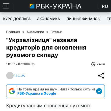
RU
КУРС ДОЛЛАРА
ЭКОНОМИКА
ЛИЧНЫЕ ФИНАНСЫ
T
Главная
»
Аналитика
»
Статьи
"Укрзалізниця" назвала
кредиторів для оновлення
рухомого складу
11:10 12.07.2006 Ср
2 мин
RBC.UA
Не трать время на шум! Читай только суть из
РБК-Украина в Google
Кредитуванням оновлення рухомого