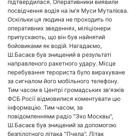
підтвердилася. Оперативники виявили
посвідчення водія на ім'я Муси Муталієва.
Оскільки ця людина не проходить по
оперативних зведеннях, міліціонери
припускають, що він був найнятий
бойовиками як водій. Нагадаємо,
Ш.Басаєв був знищений в результаті
направленого ракетного удару. Місце
перебування терориста було вирахуване
за сигналом його мобільного телефону.
Тим часом в Центрі громадських зв'язків
ФСБ Росії відмовилися коментувати цю
інформацію. Тим часом, за
повідомленнями радіо "Эхо Москвы",
Ш.Басаєв був знищений за допомогою
безпілотного літака "Пчела". Літак