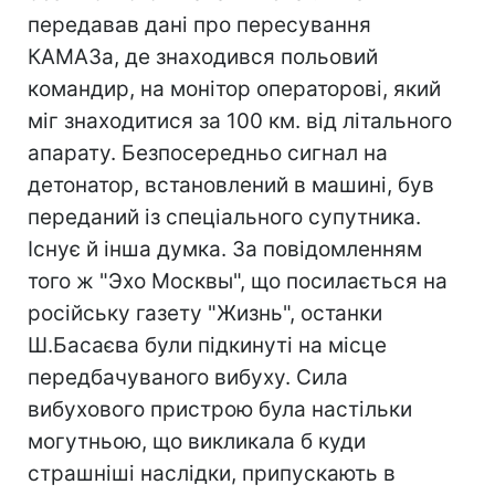
передавав дані про пересування
КАМАЗа, де знаходився польовий
командир, на монітор операторові, який
міг знаходитися за 100 км. від літального
апарату. Безпосередньо сигнал на
детонатор, встановлений в машині, був
переданий із спеціального супутника.
Існує й інша думка. За повідомленням
того ж "Эхо Москвы", що посилається на
російську газету "Жизнь", останки
Ш.Басаєва були підкинуті на місце
передбачуваного вибуху. Сила
вибухового пристрою була настільки
могутньою, що викликала б куди
страшніші наслідки, припускають в