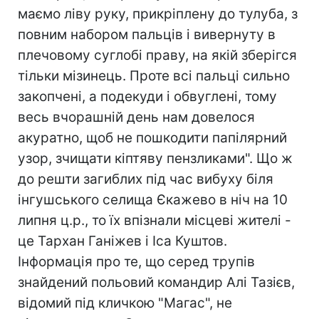
маємо ліву руку, прикріплену до тулуба, з
повним набором пальців і вивернуту в
плечовому суглобі праву, на якій зберігся
тільки мізинець. Проте всі пальці сильно
закопчені, а подекуди і обвуглені, тому
весь вчорашній день нам довелося
акуратно, щоб не пошкодити папілярний
узор, зчищати кіптяву пензликами". Що ж
до решти загиблих під час вибуху біля
інгушського селища Єкажево в ніч на 10
липня ц.р., то їх впізнали місцеві жителі -
це Тархан Ганіжев і Іса Куштов.
Інформація про те, що серед трупів
знайдений польовий командир Алі Тазієв,
відомий під кличкою "Магас", не