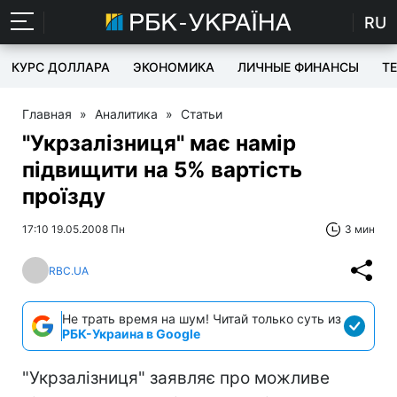
RU
КУРС ДОЛЛАРА
ЭКОНОМИКА
ЛИЧНЫЕ ФИНАНСЫ
T
Главная
»
Аналитика
»
Статьи
"Укрзалізниця" має намір
підвищити на 5% вартість
проїзду
17:10 19.05.2008 Пн
3 мин
RBC.UA
Не трать время на шум! Читай только суть из
РБК-Украина в Google
"Укрзалізниця" заявляє про можливе