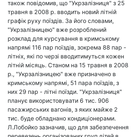
також повідомив, що "Укрзалізниця" з 25
травня в 2008 р. вводить новий літній
графік руху поїздів. За його словами,
"Укрзалізницею" вже розроблений
розклад для курсування в кримському
напрямі 116 пар поїздів, зокрема 88 пар -
літніх, які по черзі вводитимуться кожен
літній місяць. Станом на 15 травня в 2008
р., "Укрзалізницею" вже призначено в
кримському напрямі, 51 пара поїздів, з
них 29 пар - літні поїзди. "Укрзалізниця"
планує використовувати 6 тис. 906
пасажирських вагонів, з яких майже 2
тис. буде обладнано кондиціонерами.
Л.Лобойко зазначив, що для забезпечення
перевезень організованих груп дітей в