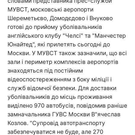
словами представника прес-служби
МУВСТ, московські аеропорти
Шереметьєво, Домодєдово і Внуково
готові до прийому уболівальників
англійського клубу "Челсі" та "Манчестер
Юнайтед", які прилетять сьогодні до
Москви. У МУВСТ також зазначили, що всі
зали і периметр комплексів аеропортів
знаходяться під постійним
відеоспостереженням з боку міліції і
служб відомчої безпеки. Для доставки
уболівальників до місць проживання
виділено 970 автобусів, повідомив раніше
замначальника ГУВС Москви В"ячеслав
Козлов. "Супровід автотранспорту
забезпечуватися не буде, але 270