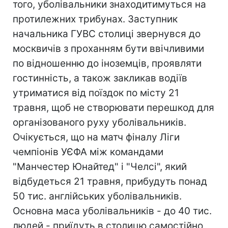
того, уболівальники знаходитимуться на
протилежних трибунах. Заступник
начальника ГУВС столиці звернувся до
москвичів з проханням бути ввічливими
по відношенню до іноземців, проявляти
гостинність, а також закликав водіїв
утриматися від поїздок по місту 21
травня, щоб не створювати перешкод для
організованого руху уболівальників.
Очікується, що на матч фіналу Ліги
чемпіонів УЄФА між командами
"Манчестер Юнайтед" і "Челсі", який
відбудеться 21 травня, прибудуть понад
50 тис. англійських уболівальників.
Основна маса уболівальників - до 40 тис.
людей - приїдуть в столицю самостійно,