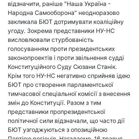
відзначити, раніше "Наша Україна -
Народна Самооборона" неодноразово
закликала БЮТ дотримувати коаліційну
угоду. Зокрема представники НУ-НС
висловлювали стурбованість
голосуванням проти президентських
законопроектів і проти звільнення судді
Конституційного Суду Сюзани Станік.
Крім того НУ-НС негативно сприйняв ідею
БЮТ про створення парламентської
тимчасової спеціальної комісії з внесення
змін до Конституції. Разом з тим
представники пропрезидентської
політичної сили відзначали, що часто дії
БЮТ узгоджуються з опозиційною
Партією регіонів. Нагадаємо, 16 травня