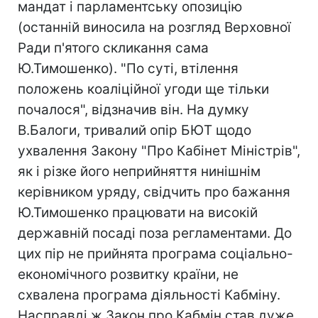
мандат і парламентську опозицію
(останній виносила на розгляд Верховної
Ради п'ятого скликання сама
Ю.Тимошенко). "По суті, втілення
положень коаліційної угоди ще тільки
почалося", відзначив він. На думку
В.Балоги, тривалий опір БЮТ щодо
ухвалення Закону "Про Кабінет Міністрів",
як і різке його неприйняття нинішнім
керівником уряду, свідчить про бажання
Ю.Тимошенко працювати на високій
державній посаді поза регламентами. До
цих пір не прийнята програма соціально-
економічного розвитку країни, не
схвалена програма діяльності Кабміну.
Насправді ж Закон про Кабмін став дуже