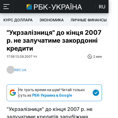
RU
КУРС ДОЛЛАРА
ЭКОНОМИКА
ЛИЧНЫЕ ФИНАНСЫ
T
"Укрзалізниця" до кінця 2007
р. не залучатиме закордонні
кредити
17:59 13.09.2007 Чт
2 мин
RBC.UA
Не трать время на шум! Читай только
суть из
РБК-Украина в Google
"Укрзалізниця" до кінця 2007 р. не
залучатиме кредитів зарубіжних