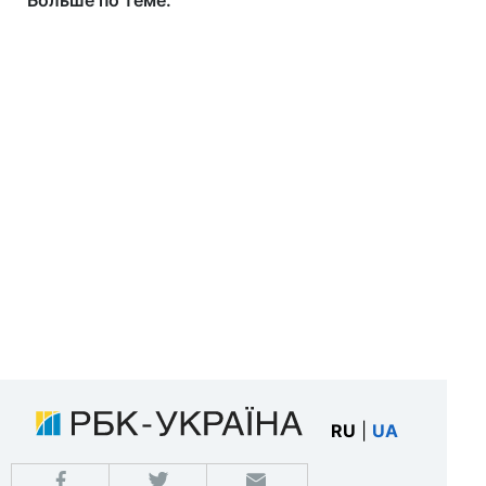
Больше по теме:
RU
|
UA