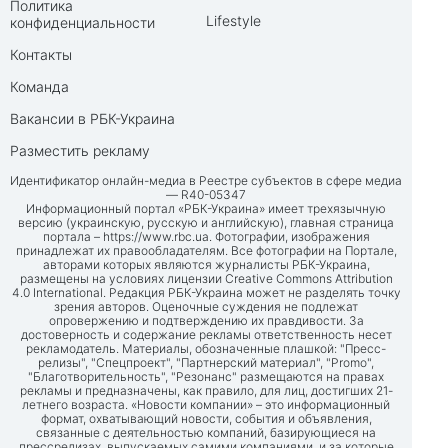
Политика
Lifestyle
конфиденциальности
Контакты
Команда
Вакансии в РБК-Украина
Разместить рекламу
Идентификатор онлайн-медиа в Реестре субъектов в сфере медиа
— R40-05347
Информационный портал «РБК-Украина» имеет трехязычную
версию (украинскую, русскую и английскую), главная страница
портала –
https://www.rbc.ua
. Фотографии, изображения
принадлежат их правообладателям. Все фотографии на Портале,
авторами которых являются журналисты РБК-Украина,
размещены на условиях лицензии Creative Commons Attribution
4.0 International. Редакция РБК-Украина может не разделять точку
зрения авторов. Оценочные суждения не подлежат
опровержению и подтверждению их правдивости. За
достоверность и содержание рекламы ответственность несет
рекламодатель. Материалы, обозначенные плашкой: "Пресс-
релизы", "Спецпроект", "Партнерский материал", "Promo",
"Благотворительность", "Резонанс" размещаются на правах
рекламы и предназначены, как правило, для лиц, достигших 21-
летнего возраста. «Новости компании» – это информационный
формат, охватывающий новости, события и объявления,
связанные с деятельностью компаний, базирующиеся на
прессрелизах, выпускаемых самими компаниями, и за которые