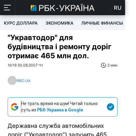
RU
КУРС ДОЛЛАРА
ЭКОНОМИКА
ЛИЧНЫЕ ФИНАНСЫ
T
"Укравтодор" для
будівництва і ремонту доріг
отримає 465 млн дол.
16:19 30.08.2007 Чт
2 мин
RBC.UA
Не трать время на шум! Читай только
суть из
РБК-Украина в Google
Державна служба автомобільних
доріг ("Укравтодор") залучить 465