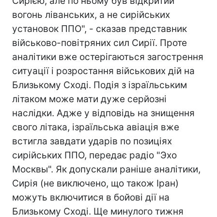
Сирією, але по ньому був відкритий
вогонь ліванських, а не сирійських
установок ППО", - сказав представник
військово-повітряних сил Сирії. Проте
аналітики вже остерігаються загострення
ситуації і розростання військових дій на
Близькому Сході. Подія з ізраїльським
літаком може мати дуже серйозні
наслідки. Адже у відповідь на знищення
свого літака, ізраїльська авіація вже
встигла завдати ударів по позиціях
сирійських ППО, передає радіо "Эхо
Москвы". Як допускали раніше аналітики,
Сирія (не виключено, що також Іран)
можуть включитися в бойові дії на
Близькому Сході. Ще минулого тижня