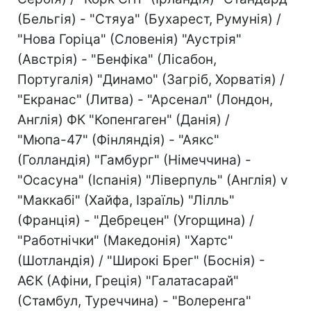
(Бельгія) - "Стяуа" (Бухарест, Румунія) /
"Нова Горіца" (Словенія) "Аустрія"
(Австрія) - "Бенфіка" (Лісабон,
Португалія) "Динамо" (Загріб, Хорватія) /
"Екранас" (Литва) - "Арсенал" (Лондон,
Англія) ФК "Копенгаген" (Данія) /
"Мюпа-47" (Фінляндія) - "Аякс"
(Голландія) "Гамбург" (Німеччина) -
"Осасуна" (Іспанія) "Ліверпуль" (Англія) v
"Маккабі" (Хайфа, Ізраїль) "Лілль"
(Франція) - "Дебрецен" (Угорщина) /
"Работнічки" (Македонія) "Хартс"
(Шотландія) / "Широкі Брег" (Боснія) -
АЄК (Афіни, Греція) "Галатасарай"
(Стамбул, Туреччина) - "Волеренга"