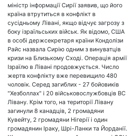
міністр інформації Сирії заявив, що його
країна втрутиться в конфлікт в
сусідньому Лівані, якщо відчує загрозу з
боку ізраїльських військ. Як відомо, США
в особі держсекретаря країни Кондолізи
Райс назвала Сирію одним з винуватців
кризи на Близькому Сході. Операція армії
Ізраїлю в Лівані продовжується. Число
жертв конфлікту вже перевищило 480
чоловік. Серед загиблих - 27 бойовиків
"Хезболлах" і 20 військовослужбовців ВС
Лівану. Крім того, на території Лівану
загинули 8 канадців, 2 громадяни
Кувейту, 2 громадяни Нігерії і один
громадянин Іраку, Шрі-Ланки та Йорданії.