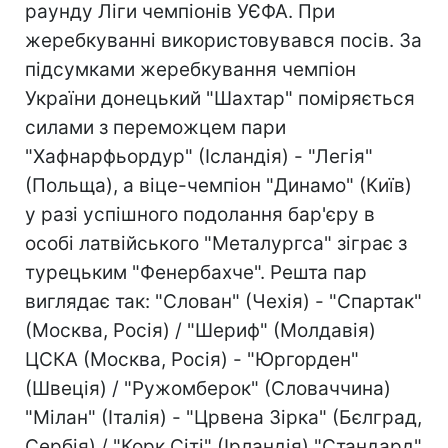
раунду Ліги чемпіонів УЄФА. При
жеребкуванні використовувався посів. За
підсумками жеребкування чемпіон
України донецький "Шахтар" поміряється
силами з переможцем пари
"Хафнарфьордур" (Ісландія) - "Легія"
(Польща), а віце-чемпіон "Динамо" (Київ)
у разі успішного подолання бар'єру в
особі латвійського "Металургса" зіграє з
турецьким "Фенербахче". Решта пар
виглядає так: "Слован" (Чехія) - "Спартак"
(Москва, Росія) / "Шериф" (Молдавія)
ЦСКА (Москва, Росія) - "Юргорден"
(Швеція) / "Ружомберок" (Словаччина)
"Мілан" (Італія) - "Црвена Зірка" (Бєлград,
Сербія) / "Корк Сіті" (Ірландія) "Стандард"