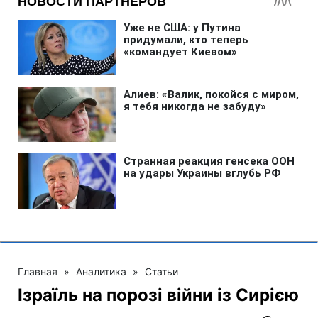
Главная
»
Аналитика
»
Статьи
Ізраїль на порозі війни із Сирією