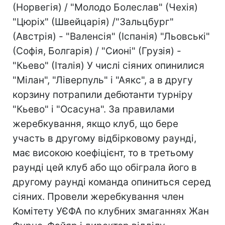
(Норвегія) / "Молодо Болеслав" (Чехія)
"Цюріх" (Швейцарія) /"Зальцбург"
(Австрія) - "Валенсія" (Іспанія) "Льовські"
(Софія, Болгарія) / "Сионі" (Грузія) -
"Кьево" (Італія) У числі сіяних опинилися
"Мілан", "Ліверпуль" і "Аякс", а в другу
корзину потрапили дебютанти турніру
"Кьево" і "Осасуна". За правилами
жеребкування, якщо клуб, що бере
участь в другому відбірковому раунді,
має високою коефіцієнт, то в третьому
раунді цей клуб або що обіграла його в
другому раунді команда опиниться серед
сіяних. Провели жеребкування член
Комітету УЄФА по клубних змаганнях Жан