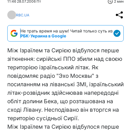
11:46 28.07.2006 Пт
2 мин
RBC.UA
Не трать время на шум! Читай только суть из
РБК-Украина в Google
Між Ізраїлем та Сирією відбулося перше
зіткнення: сирійські ППО збили над своєю
територією ізраїльський літак. Як
повідомляє радіо "Эхо Москвы" з
посиланням на ліванські ЗМІ, ізраїльський
літак-розвідник здійснював напередодні
обліт долини Бека, що розташована на
сході Лівану. Несподівано він вторгся на
територію сусідньої Сирії.
Між Ізраїлем та Сирією відбулося перше