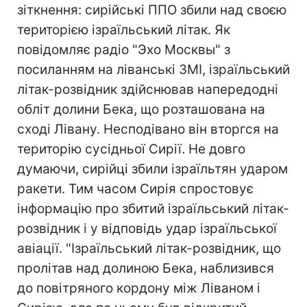
зіткнення: сирійські ППО збили над своєю
територією ізраїльський літак. Як
повідомляє радіо "Эхо Москвы" з
посиланням на ліванські ЗМІ, ізраїльський
літак-розвідник здійснював напередодні
обліт долини Бека, що розташована на
сході Лівану. Несподівано він вторгся на
територію сусідньої Сирії. Не довго
думаючи, сирійці збили ізраїльтян ударом
ракети. Тим часом Сирія спростовує
інформацію про збитий ізраїльський літак-
розвідник і у відповідь удар ізраїльської
авіації. "Ізраїльський літак-розвідник, що
пролітав над долиною Бека, наблизився
до повітряного кордону між Ліваном і