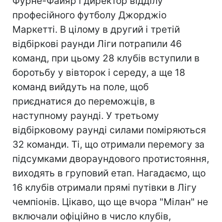
Фурне-Файяр і директор відділу
професійного футболу Джорджіо
Маркетті. В цілому в другий і третій
відбіркові раунди Ліги потрапили 46
команд, при цьому 28 клубів вступили в
боротьбу у вівторок і середу, а ще 18
команд вийдуть на поле, щоб
приєднатися до переможців, в
наступному раунді. У третьому
відбірковому раунді силами поміряються
32 команди. Ті, що отримали перемогу за
підсумками двораундового протистояння,
виходять в груповий етап. Нагадаємо, що
16 клубів отримали прямі путівки в Лігу
чемпіонів. Цікаво, що ще вчора "Мілан" не
включали офіційно в число клубів,