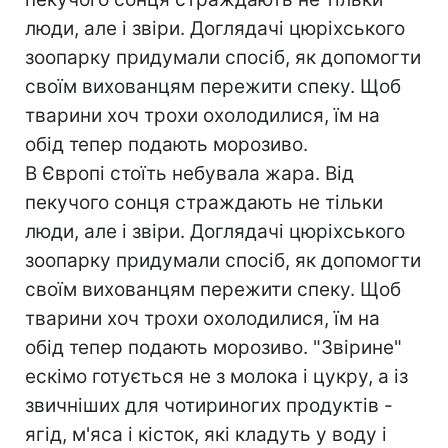
люди, але і звіри. Доглядачі цюріхського
зоопарку придумали спосіб, як допомогти
своїм вихованцям пережити спеку. Щоб
тварини хоч трохи охолодилися, їм на
обід тепер подають морозиво.
В Європі стоїть небувала жара. Від
пекучого сонця страждають не тільки
люди, але і звіри. Доглядачі цюріхського
зоопарку придумали спосіб, як допомогти
своїм вихованцям пережити спеку. Щоб
тварини хоч трохи охолодилися, їм на
обід тепер подають морозиво. "Звірине"
ескімо готується не з молока і цукру, а із
звичніших для чотириногих продуктів -
ягід, м'яса і кісток, які кладуть у воду і