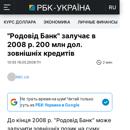
RU
КУРС ДОЛЛАРА
ЭКОНОМИКА
ЛИЧНЫЕ ФИНАНСЫ
T
"Родовід Банк" залучає в
2008 р. 200 млн дол.
зовнішніх кредитів
10:55 16.05.2008 Пт
2 мин
RBC.UA
Не трать время на шум! Читай только
суть из
РБК-Украина в Google
До кінця 2008 р. "Родовід Банк" може
залучити зовнішніх позик на суму