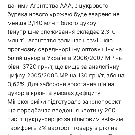
даними Агентства ААА, з цукрового
буряка нового урожаю буде зварено не
менше 2,140 млн т білого цукру
(внутрішнє споживання складає 2,310
млн т). Агентство залишає незмінною
прогнозну середньорічну оптову ціну на
білий цукор в Україні в 2006/2007 МР на
рівні 3720 грн/т, що вище за аналогічну
цифру 2005/2006 МР на 130 грн/т, або на
3,62%. Для заборони зростання цін на
цукор в країні в умовах дефіциту
Мінекономіки підготувало законопроект,
що передбачає введення квоти (у 260
тис. т цукру-сирцю за пільговим ввізним
тарифом в 2% вартості товару в рік) на