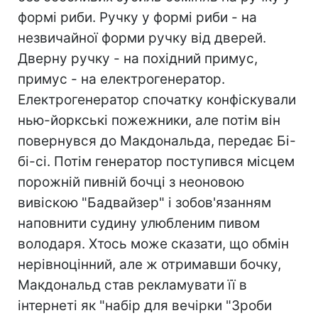
формі риби. Ручку у формі риби - на
незвичайної форми ручку від дверей.
Дверну ручку - на похідний примус,
примус - на електрогенератор.
Електрогенератор спочатку конфіскували
нью-йоркські пожежники, але потім він
повернувся до Макдональда, передає Бі-
бі-сі. Потім генератор поступився місцем
порожній пивній бочці з неоновою
вивіскою "Бадвайзер" і зобов'язанням
наповнити судину улюбленим пивом
володаря. Хтось може сказати, що обмін
нерівноцінний, але ж отримавши бочку,
Макдональд став рекламувати її в
інтернеті як "набір для вечірки "Зроби