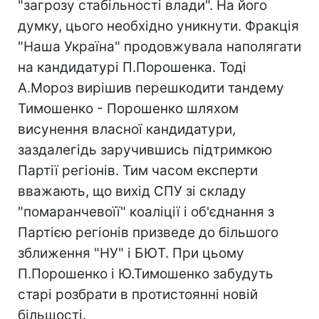
"загрозу стабільності влади". На його
думку, цього необхідно уникнути. Фракція
"Наша Україна" продовжувала наполягати
на кандидатурі П.Порошенка. Тоді
А.Мороз вирішив перешкодити тандему
Тимошенко - Порошенко шляхом
висунення власної кандидатури,
заздалегідь заручившись підтримкою
Партії регіонів. Тим часом експерти
вважають, що вихід СПУ зі складу
"помаранчевоїї" коаліції і об'єднання з
Партією регіонів призведе до більшого
зближення "НУ" і БЮТ. При цьому
П.Порошенко і Ю.Тимошенко забудуть
старі розбрати в протистоянні новій
більшості.