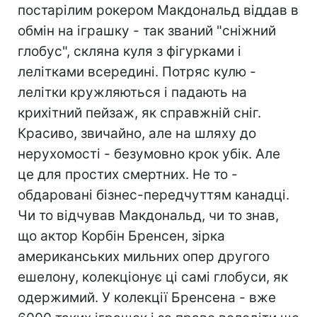
постарілим рокером Макдональд віддав в
обмін на іграшку - так званий "сніжний
глобус", скляна куля з фігурками і
лелітками всередині. Потряс кулю -
лелітки кружляються і падають на
крихітний пейзаж, як справжній сніг.
Красиво, звичайно, але на шляху до
нерухомості - безумовно крок убік. Але
це для простих смертних. Не то -
обдаровані бізнес-передчуттям канадці.
Чи то відчував Макдональд, чи то знав,
що актор Корбін Бренсен, зірка
американських мильних опер другого
ешелону, колекціонує ці самі глобуси, як
одержимий. У колекції Бренсена - вже