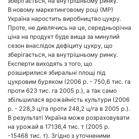
зберігається, на внутрішньому ринку.
В новому маркетинговому році (МР)
Україна наростить виробництво цукру.
Проте, не дивлячись на це, середньорічна
ціна на продукт буде вища за минулий
сезон внаслідок дефіциту цукру, що
зберігається, на внутрішньому ринку.
Експерти виходять з того, що
розширилися збиральні площі під
цукровим буряком (2006 р. - 750,6 тис. га
проти 623 тис. га 2005 р.), а так само
збільшилася врожайність культури (2006
р. - 228,3 ц/га проти 248,2 ц/га в 2005 р.).
В результаті Україна може розраховувати
на урожай в 17136,4 тис. т (2005 р.
-15468 тис. т). Згідно з уточненими