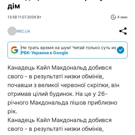
дім
13:58 11.07.2006 Вт
4 мин
RBC.UA
Не трать время на шум! Читай только суть из
РБК-Украина в Google
Канадець Кайл Макдональд добився
свого - в результаті низки обмінів,
почавши з великої червоної скріпки, він
отримав цілий будинок. На це у 26-
річного Макдональда пішов приблизно
рік.
Канадець Кайл Макдональд добився
свого - в результаті низки обмінів,