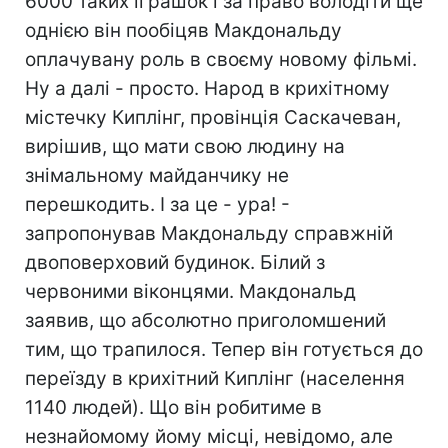
6000 таких іграшок і за право володіти ще
однією він пообіцяв Макдональду
оплачувану роль в своєму новому фільмі.
Ну а далі - просто. Народ в крихітному
містечку Киплінг, провінція Саскачеван,
вирішив, що мати свою людину на
знімальному майданчику не
перешкодить. І за це - ура! -
запропонував Макдональду справжній
двоповерховий будинок. Білий з
червоними віконцями. Макдональд
заявив, що абсолютно приголомшений
тим, що трапилося. Тепер він готується до
переїзду в крихітний Киплінг (населення
1140 людей). Що він робитиме в
незнайомому йому місці, невідомо, але