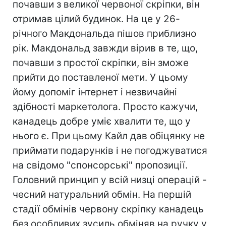
почавши з великої червоної скріпки, він
отримав цілий будинок. На це у 26-
річного Макдональда пішов приблизно
рік. Макдональд завжди вірив в те, що,
почавши з простої скріпки, він зможе
прийти до поставленої мети. У цьому
йому допоміг інтернет і незвичайні
здібності маркетолога. Просто кажучи,
канадець добре уміє хвалити те, що у
нього є. При цьому Кайл дав обіцянку не
приймати подарунків і не погоджуватися
на свідомо "спонсорські" пропозиції.
Головний принцип у всій низці операцій -
чесний натуральний обмін. На першій
стадії обмінів червону скріпку канадець
без особливих зусиль обміняв на ручку у