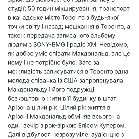
студії; 50 годин мікширування; транспорт
в канадське місто Торонто з будь-якої
точки світу і назад; мешкання в Торонто, а
також передача записаного альбому
людям з SONY-BMG і радіо XM. Невідомо,
як добре уміє співати Макдональд, але це
йому і не потрібно було. Зате за
можливість записуватися в Торонто одна
молода співачка із США запропонувала
Макдональду і його подружці
безкоштовно жити в її будинку в штаті
Арізона цілий рік. Цілий рік життя в
Арізоні Макдональд обміняв всього на
один вечір з рок-зіркою Елісом Купером.
Далі відбулося незрозуміле: аудієнцію з