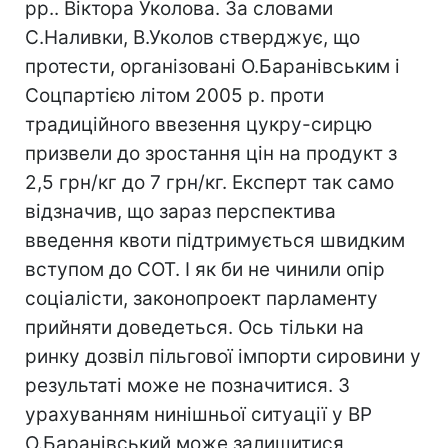
рр.. Віктора Уколова. За словами
С.Наливки, В.Уколов стверджує, що
протести, організовані О.Баранівським і
Соцпартією літом 2005 р. проти
традиційного ввезення цукру-сирцю
призвели до зростання цін на продукт з
2,5 грн/кг до 7 грн/кг. Експерт так само
відзначив, що зараз перспектива
введення квоти підтримується швидким
вступом до СОТ. І як би не чинили опір
соціалісти, законопроект парламенту
прийняти доведеться. Ось тільки на
ринку дозвіл пільгової імпорти сировини у
результаті може не позначитися. З
урахуванням нинішньої ситуації у ВР
О.Баранівський може залишитися