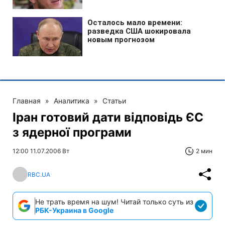
Главная
»
Аналитика
»
Статьи
Іран готовий дати відповідь ЄС
з ядерної програми
12:00 11.07.2006 Вт
2 мин
RBC.UA
Не трать время на шум! Читай только суть из
РБК-Украина в Google