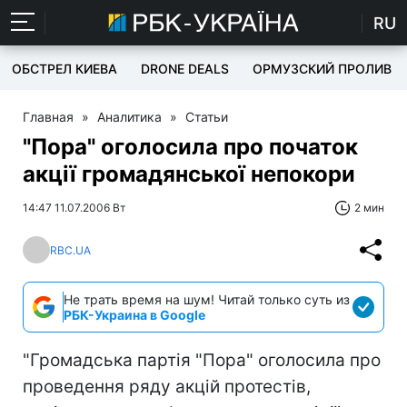
RU
ОБСТРЕЛ КИЕВА
DRONE DEALS
ОРМУЗСКИЙ ПРОЛИВ
Главная
»
Аналитика
»
Статьи
"Пора" оголосила про початок
акції громадянської непокори
14:47 11.07.2006 Вт
2 мин
RBC.UA
Не трать время на шум! Читай только суть из
РБК-Украина в Google
"Громадська партія "Пора" оголосила про
проведення ряду акцій протестів,