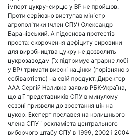
імпорт цукру-сирцю у ВР не пройшов.
Проти серйозно виступав міністр
агрополітики (член СПУ) Олександр
Баранівський. А підоснова протестів
проста: скорочення дефіциту сировини
для виробництва цукру не дозволить
цукрозаводам (їх підтримує аграрне лобі
у ВР) тримати високі націнки (порівняно з
собівартістю) на свій продукт. Директор
ААА Сергій Наливка заявив РБК-Україна,
що дії представників СПУ в минулому
сезоні призвели до зростання цін на
цукор. Експерт послався на колишнього
члена СПУ і рекламіста центрального
виборчого штабу СПУ в 1999, 2002 і 2004