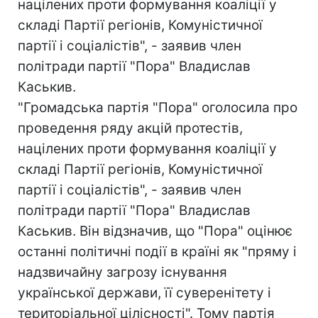
націлених проти формування коаліції у
складі Партії регіонів, Комуністичної
партії і соціалістів", - заявив член
політради партії "Пора" Владислав
Каськив.
"Громадська партія "Пора" оголосила про
проведення ряду акцій протестів,
націлених проти формування коаліції у
складі Партії регіонів, Комуністичної
партії і соціалістів", - заявив член
політради партії "Пора" Владислав
Каськив. Він відзначив, що "Пора" оцінює
останні політичні події в країні як "пряму і
надзвичайну загрозу існування
української держави, її суверенітету і
територіальної цілісності". Тому партія