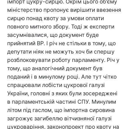
імпорт цукру-сирцю. Окрім цього об'єму
міністерство пропонує вирішити ввезення
сирцю понад квоту за умови оплати
повного митного збору. Тоді ж експерти
засумнівалися, що документ буде
прийнятий ВР. І річ не стільки в тому, що
депутати ніяк не можуть хоч би спершу
розблоковувати роботу парламенту. Річ у
тому, що аналогічний документ був
поданий і в минулому році. Але тут чітко
спрацювали лобісти цукрової галузі
України, головні з яких були зосереджені
в парламентській частині СПУ. Минулим
літом під гаслом, що імпортна сировина
загрожує загибеллю вітчизняної галузі
цукроваріння, законопроект про квоту на