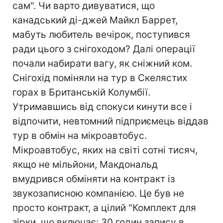
сам". Чи варто дивуватися, що
канадський ді-джей Майкл Баррет,
мабуть любитель вечірок, поступився
ради цього з снігоходом? Далі операції
почали набирати вагу, як сніжний ком.
Снігохід поміняли на тур в Скелястих
горах в Британській Колумбії.
Утримавшись від спокуси кинути все і
відпочити, невтомний підприємець віддав
тур в обмін на мікроавтобус.
Мікроавтобус, яких на світі сотні тисяч,
якщо не мільйони, Макдональд
вмудрився обміняти на контракт із
звукозаписною компанією. Це був не
просто контракт, а цілий "Комплект для
зірки, що включає: 30 годин запису в