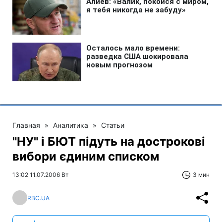
Главная
»
Аналитика
»
Статьи
"НУ" і БЮТ підуть на дострокові
вибори єдиним списком
13:02 11.07.2006 Вт
3 мин
RBC.UA