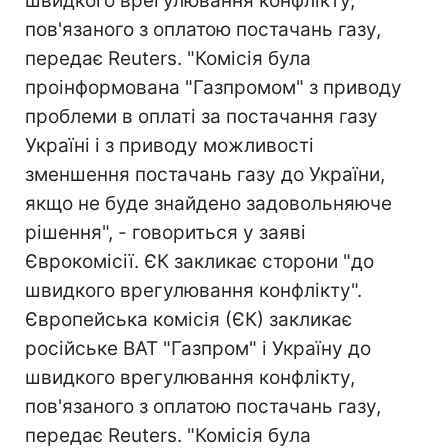
швидкого врегулювання конфлікту,
пов'язаного з оплатою постачань газу,
передає Reuters. "Комісія була
проінформована "Газпромом" з приводу
проблеми в оплаті за постачання газу
Україні і з приводу можливості
зменшення постачань газу до України,
якщо не буде знайдено задовольняюче
рішення", - говориться у заяві
Єврокомісії. ЄК закликає сторони "до
швидкого врегулювання конфлікту".
Європейська комісія (ЄК) закликає
російське ВАТ "Газпром" і Україну до
швидкого врегулювання конфлікту,
пов'язаного з оплатою постачань газу,
передає Reuters. "Комісія була