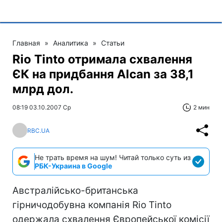
Главная
»
Аналитика
»
Статьи
Rio Tinto отримала схвалення
ЄК на придбання Alcan за 38,1
млрд дол.
08:19 03.10.2007 Ср
2 мин
RBC.UA
Не трать время на шум! Читай только суть из
РБК-Украина в Google
Австралійсько-британська
гірничодобувна компанія Rio Tinto
одержала схвалення Європейської комісії