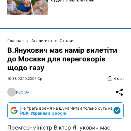
Главная
»
Аналитика
»
Статьи
В.Янукович має намір вилетіти
до Москви для переговорів
щодо газу
10:38 03.10.2007 Ср
4 мин
RBC.UA
Не трать время на шум! Читай только суть из
РБК-Украина в Google
Прем'єр-міністр Віктор Янукович має