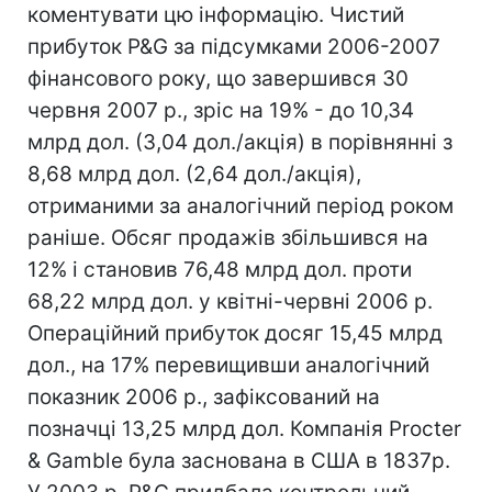
коментувати цю інформацію. Чистий
прибуток P&G за підсумками 2006-2007
фінансового року, що завершився 30
червня 2007 р., зріс на 19% - до 10,34
млрд дол. (3,04 дол./акція) в порівнянні з
8,68 млрд дол. (2,64 дол./акція),
отриманими за аналогічний період роком
раніше. Обсяг продажів збільшився на
12% і становив 76,48 млрд дол. проти
68,22 млрд дол. у квітні-червні 2006 р.
Операційний прибуток досяг 15,45 млрд
дол., на 17% перевищивши аналогічний
показник 2006 р., зафіксований на
позначці 13,25 млрд дол. Компанія Procter
& Gamble була заснована в США в 1837р.