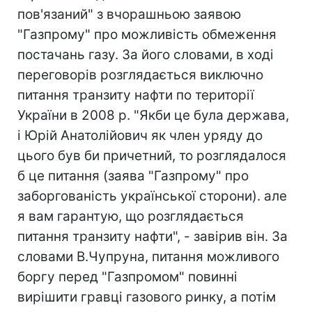
пов'язаний" з вчорашньою заявою
"Газпрому" про можливість обмеження
постачань газу. За його словами, в ході
переговорів розглядається виключно
питання транзиту нафти по території
України в 2008 р. "Якби це була держава,
і Юрій Анатолійович як член уряду до
цього був би причетний, то розглядалося
б це питання (заява "Газпрому" про
заборгованість української сторони). але
я вам гарантую, що розглядається
питання транзиту нафти", - завірив він. За
словами В.Чупруна, питання можливого
боргу перед "Газпромом" повинні
вирішити гравці газового ринку, а потім