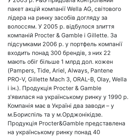
У 2003 р. P&G придбала контрольний
пакет акцій компанії Wella AG, світового
лідера на ринку засобів догляду за
волоссям. У 2005 р. відбулося злиття
компаній Procter & Gamble і Gillette. За
підсумками 2006 р. у портфель компанії
входить понад 300 брендів, з них 22
мають обіг більше 1 млрд дол. кожен
(Pampers, Tide, Ariel, Always, Pantene
PRO-V, Gillette Mach 3, ORAL-B, Olay, Wella
і ін.). Продукція Procter & Gamble
з'явилася на українському ринку у 1990 р.
Компанія має в Україні два заводи – у
м.Бориспіль та у м.Орджонікідзе.
Продукція Procter&Gamble представлена
на українському ринку понад 40