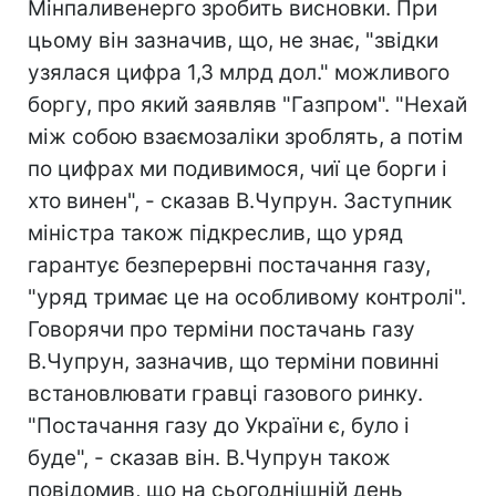
Мінпаливенерго зробить висновки. При
цьому він зазначив, що, не знає, "звідки
узялася цифра 1,3 млрд дол." можливого
боргу, про який заявляв "Газпром". "Нехай
між собою взаємозаліки зроблять, а потім
по цифрах ми подивимося, чиї це борги і
хто винен", - сказав В.Чупрун. Заступник
міністра також підкреслив, що уряд
гарантує безперервні постачання газу,
"уряд тримає це на особливому контролі".
Говорячи про терміни постачань газу
В.Чупрун, зазначив, що терміни повинні
встановлювати гравці газового ринку.
"Постачання газу до України є, було і
буде", - сказав він. В.Чупрун також
повідомив, що на сьогоднішній день