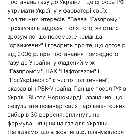
постачань газу до України - це спроба РФ
утримати Україну у фарватері своїх
політичних інтересів. "Заява "Газпрому"
прозвучала відразу після того, як стало
зрозуміло, що переможе команда
"оранжевих" і говорить про те, що договір
від 2006 р. про постачання природного
газу до України, укладений між
"Газпромом", НАК "Нафтогазом" і
"РосУкрЕнерго" є чисто політичним", -
сказав він РБК-Україна. Раніше посол РФ в
Україні Віктор Черномирдін зазначив, що
результати позачергових парламентських
виборів 30 вересня, вплинуть на
формування ціни на газ для України.
Нагадаємо, що в жовтні ц.р. планувалося