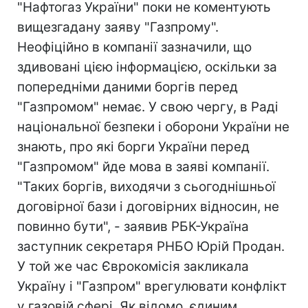
"Нафтогаз України" поки не коментують
вищезгадану заяву "Газпрому".
Неофіційно в компанії зазначили, що
здивовані цією інформацією, оскільки за
попередніми даними боргів перед
"Газпромом" немає. У свою чергу, в Раді
національної безпеки і оборони України не
знають, про які борги України перед
"Газпромом" йде мова в заяві компанії.
"Таких боргів, виходячи з сьогоднішньої
договірної бази і договірних відносин, не
повинно бути", - заявив РБК-Україна
заступник секретаря РНБО Юрій Продан.
У той же час Єврокомісія закликала
Україну і "Газпром" врегулювати конфлікт
у газовій сфері. Як відомо, єдиним