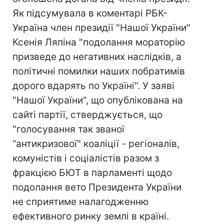
Як підсумувала в коментарі РБК-
Україна член президії "Нашої України"
Ксенія Ляпіна "подолання мораторію
призведе до негативних наслідків, а
політичні помилки наших побратимів
дорого вдарять по Україні". У заяві
"Нашої України", що опублікована на
сайті партії, стверджується, що
"голосування так званої
“антикризової" коаліції - регіоналів,
комуністів і соціалістів разом з
фракцією БЮТ в парламенті щодо
подолання вето Президента України
не сприятиме налагодженню
ефективного ринку землі в країні.