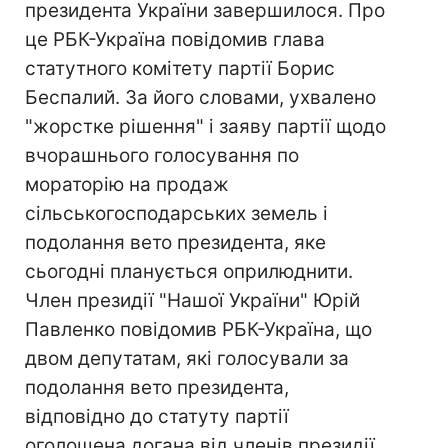
президента України завершилося. Про
це РБК-Україна повідомив глава
статутного комітету партії Борис
Беспалий. За його словами, ухвалено
"жорстке рішення" і заяву партії щодо
вчорашнього голосування по
мораторію на продаж
сільськогосподарських земель і
подолання вето президента, яке
сьогодні планується оприлюднити.
Член президії "Нашої України" Юрій
Павленко повідомив РБК-Україна, що
двом депутатам, які голосували за
подолання вето президента,
відповідно до статуту партії
оголошена догана від членів президії.