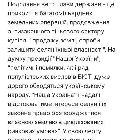
Подолання вето Глави держави - це
прикриття багатомільярдних
земельних операцій, продовження
антизаконного тіньового сектору
купівлі і продажу землі, спроби
залишити селян їхньої власності". На
думку президії "Нашої України",
"політичні помилки, як і ряд
популістських висловів БЮТ, дуже
дорого обходяться українському
народу. “Наша Україна" і надалі
відстоюватиме інтереси селян і їх
законне право розпоряджатися
власною землею в цивілізованих
ринкових умовах". У свою чергу